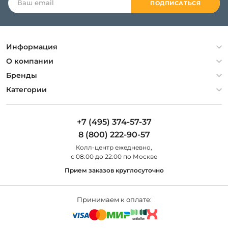
ПОДПИСАТЬСЯ
Информация
Политика конфиденциальности
О компании
Гарантия
О компании
Бренды
Оплата и доставка
Контакты
Artelamp
Категории
Установка
Дизайнерам
Maytoni
Люстры
Полезная информация
Odeon Light
Бра
+7 (495) 374-57-37
Новости
St Luce
Торшеры
8 (800) 222-90-57
Вопросы и ответы
Favourite
Настольные лампы
Колл-центр eжедневно,
Наши магазины
Lightstar
Уличные светильники
с 08:00 до 22:00 по Москве
Карта сайта
Citilux
Споты
Прием заказов круглосуточно
Все бренды
Светильники
Принимаем к оплате: