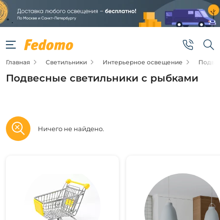
Фильтры
Новинка
Главная
Светильники
Интерьерное освещение
Подве
Новинка
Подвесные светильники с рыбками
Подобрать
товары
Ничего не найдено.