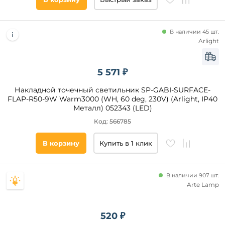
Высота,
мм
В наличии 45 шт.
Arlight
от
до
5 571 ₽
Накладной точечный светильник SP-GABI-SURFACE-
FLAP-R50-9W Warm3000 (WH, 60 deg, 230V) (Arlight, IP40
Металл) 052343 (LED)
Код: 566785
Диаметр
В корзину
Купить в 1 клик
врезного
отверстия,
мм
В наличии 907 шт.
Arte Lamp
от
до
520 ₽