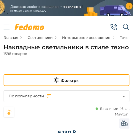
Фильтры
Подвид
Главная
Светильники
Интерьерное освещение
Точеч
Точечные
светильники
Накладные светильники в стиле техно
1596 товаров
Цена
от
Фильтры
до
По популярности
В наличии 46 шт.
Maytoni
Новинка
6 130 ₽