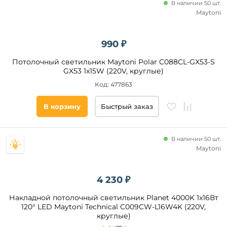
В наличии 50 шт.
Направленный
Lightstar
Maytoni
свет
Deko-
Light
да
990 ₽
LEDS
Power
Потолочный светильник Maytoni Polar C088CL-GX53-S
Цвет
DesignLed
GX53 1x15W (220V, круглые)
основания
Lumker
Код: 477863
Черный
В корзину
Быстрый заказ
Белый
Золото
Серебро
В наличии 50 шт.
Серый
Maytoni
Коричневый
Хром
4 230 ₽
Графитовый
Накладной потолочный светильник Planet 4000K 1x16Вт
Бронза
120° LED Maytoni Technical C009CW-L16W4K (220V,
круглые)
Синий
Цвет