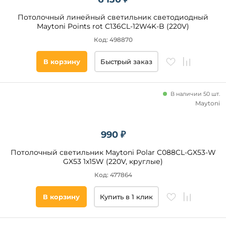
Новинка
Потолочный линейный светильник светодиодный
Maytoni Points rot C136CL-12W4K-B (220V)
Код: 498870
Видео
Да
В корзину
Быстрый заказ
Бренд
В наличии 50 шт.
Maytoni
Ambrella
Novotech
990 ₽
Maytoni
Favourite
Потолочный светильник Maytoni Polar C088CL-GX53-W
GX53 1x15W (220V, круглые)
Elektrostandard
Код: 477864
Imex
Arlight
В корзину
Купить в 1 клик
Feron
Arte
Lamp