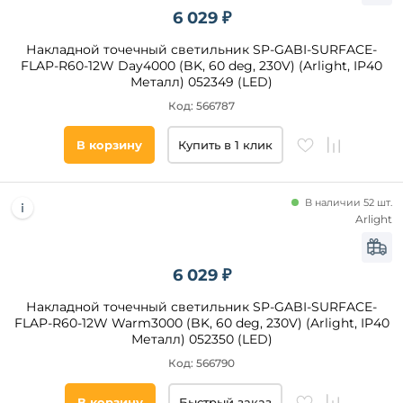
мм
зал
6 029 ₽
ванная
от
Накладной точечный светильник SP-GABI-SURFACE-
экспозиция
FLAP-R60-12W Day4000 (BK, 60 deg, 230V) (Arlight, IP40
Металл) 052349 (LED)
до
над
кухонным
Код: 566787
островом
над
В корзину
Купить в 1 клик
обеденным
столом
В наличии 52 шт.
Ширина,
Arlight
мм
от
6 029 ₽
Накладной точечный светильник SP-GABI-SURFACE-
до
FLAP-R60-12W Warm3000 (BK, 60 deg, 230V) (Arlight, IP40
Металл) 052350 (LED)
Код: 566790
В корзину
Быстрый заказ