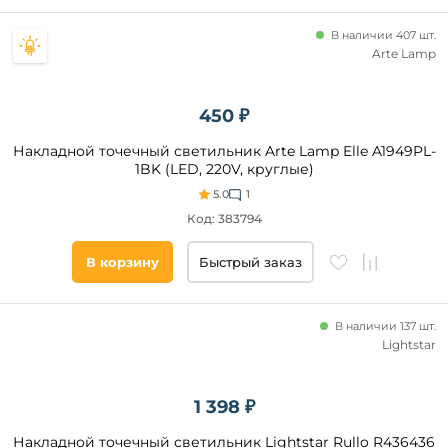
Страна
В наличии 407 шт.
Arte Lamp
Общая
мощность,
Вт
450 ₽
Накладной точечный светильник Arte Lamp Elle A1949PL-
Площадь
1BK (LED, 220V, круглые)
освещения,
5.0
1
кв. м
Код: 383794
Наличие
В корзину
Быстрый заказ
Все
фильтры
В наличии 137 шт.
Lightstar
Подобрать
1 398 ₽
товары
Накладной точечный светильник Lightstar Rullo R436436