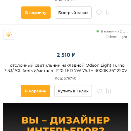
В корзину
Быстрый заказ
Тип
ламп
В наличии 2 шт.
Светодиодные
Odeon Light
Галогенные
Накаливания
2 510 ₽
Потолочный светильник накладной Odeon Light Turno
Цоколь
7133/7CL белый/металл IP20 LED 7W 75Лм 3000K 36° 220V
Код: 576740
GU5.3
LED
В корзину
Купить в 1 клик
GX53
GU10
E27
G9
GX70