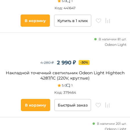
плафонов
5.0
1
Алюминий
Код: 441647
Латунь
Материал
Фиолетовый
основания
В корзину
Купить в 1 клик
Металл
Алюминий
В наличии 81 шт.
Odeon Light
Пластик
Акрил
Гипс
2 990 ₽
4 280 ₽
-30%
Полимер
Накладной точечный светильник Odeon Light Hightech
4287/1C (220V, круглые)
5.0
1
Материал
плафона
Код: 379464
В корзину
Быстрый заказ
Форма
круглая
В наличии 201 шт.
квадратная
Odeon Light