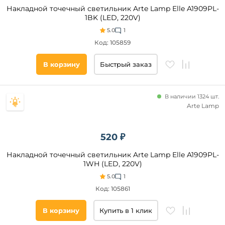
Накладной точечный светильник Arte Lamp Elle A1909PL-
1BK (LED, 220V)
5.0
1
Код: 105859
Напряжение
В корзину
Быстрый заказ
питания, В
220
В наличии 1324 шт.
48
Arte Lamp
12
520 ₽
Технические
особенности
Накладной точечный светильник Arte Lamp Elle A1909PL-
1WH (LED, 220V)
Регулировка
5.0
1
цветовой
температуры
Код: 105861
Регулировка
яркости
В корзину
Купить в 1 клик