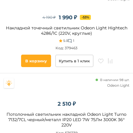
прямоугольная
другая
1 990 ₽
4 190 ₽
-53%
Накладной точечный светильник Odeon Light Hightech
Категория
4286/1C (220V, круглые)
Светодиодные
5.0
1
Линейные
Код: 379463
С
пультом
В корзину
Купить в 1 клик
Степень
В наличии 98 шт.
защиты,
Odeon Light
IP
20
2 510 ₽
44
Потолочный светильник накладной Odeon Light Turno
40
7132/7CL черный/металл IP20 LED 7W 75Лм 3000K 36°
54
220V
21
Код: 576739