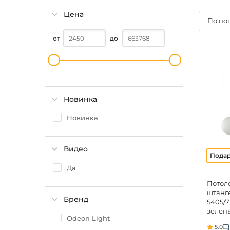
Цена
По по
от
до
Новинка
Новинка
Видео
Да
Потол
штанге
Бренд
5405/7
зелен
Odeon Light
метал
5.0
E14 7*