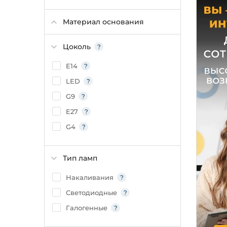
Материал основания
Цоколь
E14
LED
G9
E27
G4
Тип ламп
Накаливания
Светодиодные
Галогенные