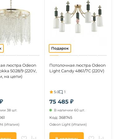
ая люстра Odeon
Потолочная люстра Odeon
okka 5028/9 (220V,
Light Candy 4861/7C (220V)
, на цепи)
5.0
1
 ₽
75 485 ₽
ии 38 шт.
В наличии 60 шт.
061
Код: 368745
ht
(Италия)
Odeon Light
(Италия)
рзину
В корзину