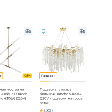
-29%
ная люстра на
Подвесная люстра
линейная Odeon
большая Banche 5005/14
ho 4306/6 (220V)
(220V, подвески, на тросе,
ветки)
5.0
1