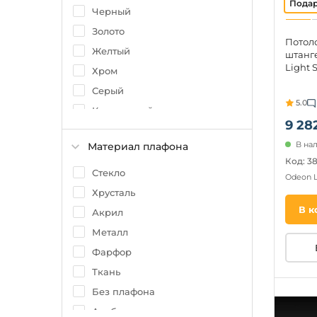
Черный
Золото
Потол
Желтый
штанг
Light 
Хром
Серый
5.0
Коричневый
9 28
Дымчатый
В на
Материал плафона
Зеленый
Код: 3
Янтарный
Стекло
Odeon 
Разноцветный
Хрусталь
В к
Бронза
Акрил
Коньячный
Металл
Фарфор
Ткань
Без плафона
Алебастр