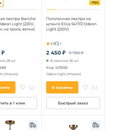
-75%
ая люстра Banche
Потолочная люстра на
Odeon Light (220V,
штанге Elica 5417/2 Odeon
, на тросе, ветки)
Light (220V)
5.0
1
 ₽
2 450 ₽
9 780 ₽
ии 28 шт.
В наличии 36 шт.
488
Код: 429265
ht
(Италия)
Odeon Light
(Италия)
рзину
В корзину
пить в 1 клик
Быстрый заказ