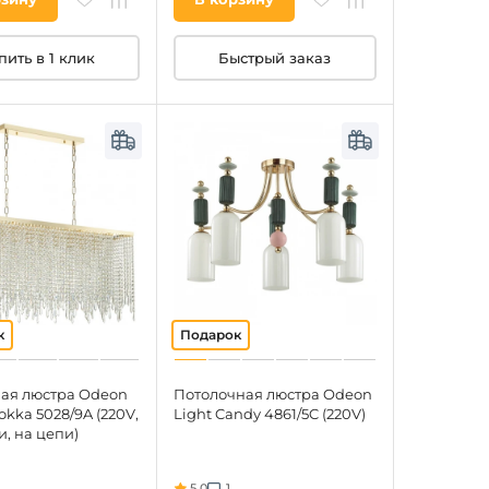
пить в 1 клик
Быстрый заказ
ая люстра Odeon
Потолочная люстра Odeon
okka 5028/9A (220V,
Light Candy 4861/5C (220V)
, на цепи)
5.0
1