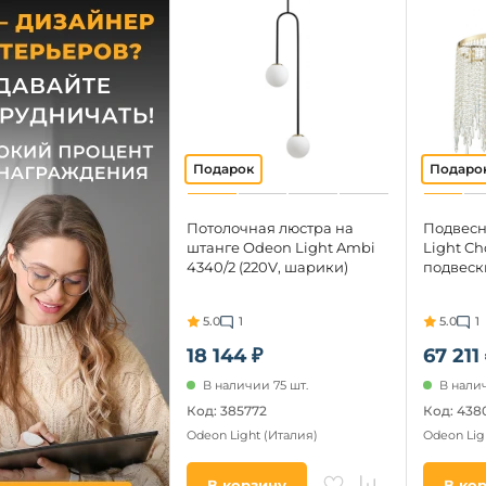
Потолочная люстра на
Подвесн
штанге Odeon Light Ambi
Light Ch
4340/2 (220V, шарики)
подвески
5.0
1
5.0
1
18 144 ₽
67 211
В наличии 75 шт.
В налич
Код: 385772
Код: 438
Odeon Light
(Италия)
Odeon Lig
В корзину
В ко