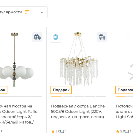
пулярности
очная люстра на
Подвесная люстра Banche
Потолоч
 Odeon Light Palle
5005/8 Odeon Light (220V,
штанге 
 золотой/серый/
подвески, на тросе, ветки)
Light So
ый/белый матов./
л/керамика/стекло
1
5.0
1
5.0
1
40W (220V, подвески,