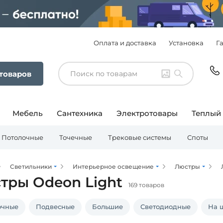
Оплата и доставка
Установка
Г
 товаров
Мебель
Сантехника
Электротовары
Теплый
Потолочные
Точечные
Трековые системы
Споты
Светильники
Интерьерное освещение
Люстры
тры Odeon Light
169 товаров
очные
Подвесные
Большие
Светодиодные
На 