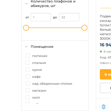
Количество плафонов и
бублик
абажуров, шт
молекулы
Подве
свеча
от
до
каска
подсвечник
Scrow
белый
шар
металл
3000K 
круглы
16 9
Помещение
В на
гостиная
Код: 4
спальня
Odeon 
кухня
В к
кафе
над обеденным столом
магазин
холл
кабинет