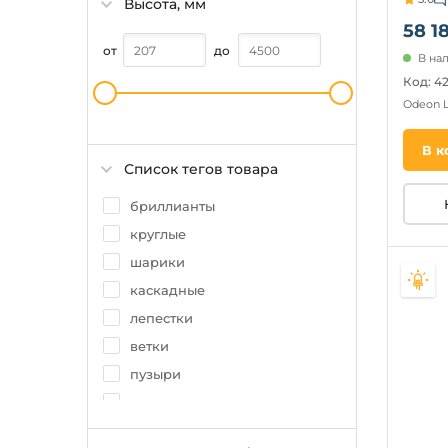
Высота, мм
58 18
от
до
В на
Код: 4
Odeon 
В к
Список тегов товара
бриллианты
круглые
шарики
каскадные
лепестки
ветки
пузыри
кольцо
листья