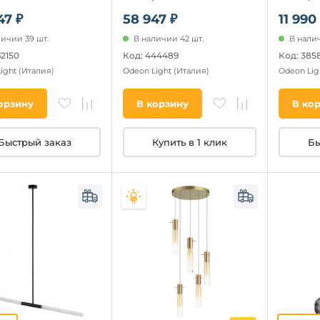
и, молекулы)
47 ₽
58 947 ₽
11 990
личии 39 шт.
В наличии 42 шт.
В налич
62150
Код: 444489
Код: 385
Light
(Италия)
Odeon Light
(Италия)
Odeon Lig
орзину
В корзину
В ко
Быстрый заказ
Купить в 1 клик
Бы