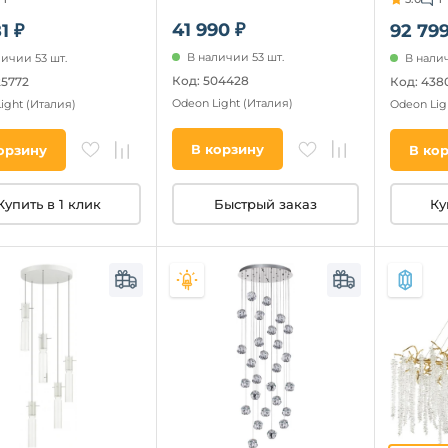
41 990 ₽
1 ₽
92 799
В наличии 53 шт.
личии 53 шт.
В налич
Код: 504428
25772
Код: 438
Odeon Light
(Италия)
Light
(Италия)
Odeon Lig
В корзину
орзину
В ко
Быстрый заказ
Купить в 1 клик
Ку