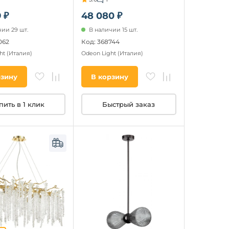
 ₽
48 080 ₽
ии 29 шт.
В наличии 15 шт.
062
Код: 368744
ht
(Италия)
Odeon Light
(Италия)
рзину
В корзину
пить в 1 клик
Быстрый заказ