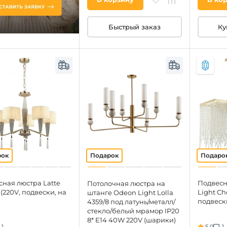
Быстрый заказ
Ку
ная люстра Latte
Подвесн
Потолочная люстра на
 (220V, подвески, на
Light Ch
штанге Odeon Light Lolla
подвески
4359/8 под латунь/металл/
стекло/белый мрамор IP20
8* E14 40W 220V (шарики)
1
5.0
1