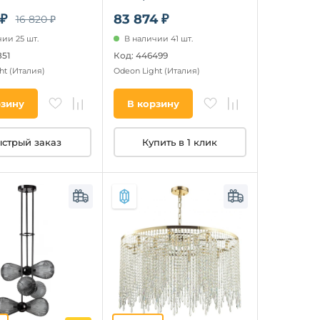
 ₽
83 874 ₽
16 820 ₽
ии 25 шт.
В наличии 41 шт.
851
Код: 446499
ht
(Италия)
Odeon Light
(Италия)
рзину
В корзину
стрый заказ
Купить в 1 клик