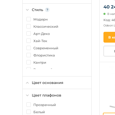
шарик
40 2
Стиль
В на
Модерн
Код: 4
Odeon 
Классический
Арт-Деко
В к
Хай-Тек
Современный
Флористика
Кантри
Восточный
Цвет основания
Цвет плафонов
Прозрачный
Белый