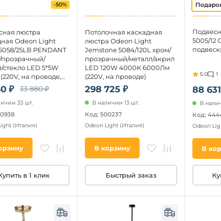
-50%
Подвесн
сная люстра
Потолочная каскадная
5005/12 
дная Odeon Light
люстра Odeon Light
подвески
 5058/25LB PENDANT
Jemstone 5084/120L хром/
/прозрачный/
прозрачный/металл/акрил
/стекло LED 5*5W
LED 120W 4000K 6000Лм
5.0
1
(220V, на проводе,
(220V, на проводе)
е)
40 ₽
298 725 ₽
33 880 ₽
88 631
личии 33 шт.
В наличии 13 шт.
В налич
70938
Код: 500237
Код: 444
Light
(Италия)
Odeon Light
(Италия)
Odeon Lig
орзину
В корзину
В ко
Купить в 1 клик
Быстрый заказ
Ку