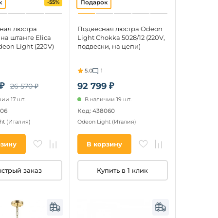
-55%
ная люстра
Подвесная люстра Odeon
на штанге Elica
Light Chokka 5028/12 (220V,
deon Light (220V)
подвески, на цепи)
5.0
1
 ₽
92 799 ₽
26 570 ₽
ии 17 шт.
В наличии 19 шт.
006
Код: 438060
ht
(Италия)
Odeon Light
(Италия)
рзину
В корзину
стрый заказ
Купить в 1 клик