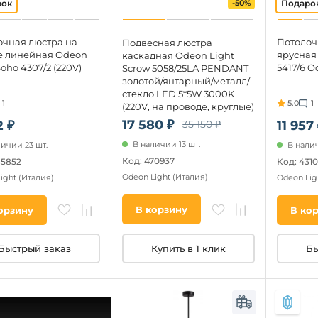
-50%
очная люстра на
Потолоч
Подвесная люстра
е линейная Odeon
ярусная 
каскадная Odeon Light
Soho 4307/2 (220V)
5417/6 O
Scrow 5058/25LA PENDANT
золотой/янтарный/металл/
стекло LED 5*5W 3000K
1
5.0
1
(220V, на проводе, круглые)
17 580 ₽
35 150 ₽
2 ₽
11 957
В наличии 13 шт.
личии 23 шт.
В налич
Код: 470937
85852
Код: 431
Odeon Light
(Италия)
Light
(Италия)
Odeon Lig
В корзину
орзину
В ко
Купить в 1 клик
Быстрый заказ
Бы