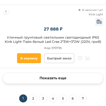
В наличии 1 шт.
Kink Light
27 888 ₽
Уличный грунтовый светильник светодиодный IP65
Kink Light Пайк белый Led Cree 2*3W+3*2W (220V, гриб)
Код: 570735
В корзину
Быстрый заказ
Показать еще
1
2
3
4
5
6
7