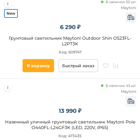
Классический
В наличии 50 шт.
Maytoni
Минимализм
Флористика
6 290 ₽
Цвет
Арт-
Деко
плафонов
Грунтовый светильник Maytoni Outdoor Shin O523FL-
L2PT3K
Черный
Код: 609747
Белый
Прозрачный
В корзину
Быстрый заказ
Серый
Матовый
В наличии 43 шт.
Зеленый
Maytoni
Коричневый
Желтый
13 990 ₽
Разноцветный
Графит
Наземный уличный грунтовый светильник Maytoni Pole
Цвет
O440FL-L24GF3K (LED, 220V, IP65)
основания
Розовый
Код: 473435
Фиолетовый
Черный