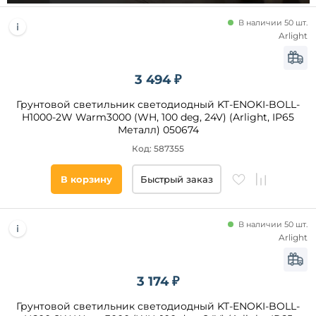
В наличии 50 шт.
Цоколь
Arlight
LED
3 494 ₽
Тип
Грунтовой светильник светодиодный KT-ENOKI-BOLL-
ламп
H1000-2W Warm3000 (WH, 100 deg, 24V) (Arlight, IP65
Металл) 050674
Светодиодные
Код: 587355
В корзину
Быстрый заказ
Помещение
Площадь
В наличии 50 шт.
освещения,
Arlight
кв. м
Страна
3 174 ₽
Грунтовой светильник светодиодный KT-ENOKI-BOLL-
Степень