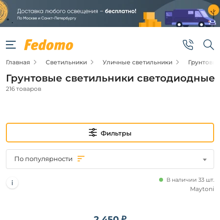
Фильтры
Цена
Главная
Светильники
Уличные светильники
Грунтовы
от
Грунтовые светильники светодиодные
до
216 товаров
Фильтры
Новинка
По популярности
Новинка
В наличии 33 шт.
Maytoni
Бренд
2 450 ₽