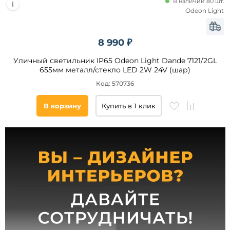
В наличии 80 шт.
до
Odeon Light
8 990 ₽
Уличный светильник IP65 Odeon Light Dande 7121/2GL
655мм металл/стекло LED 2W 24V (шар)
Ширина,
Код: 570736
мм
В корзину
Купить в 1 клик
от
до
Высота,
мм