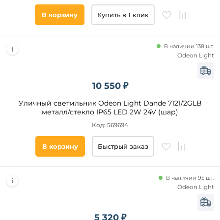
Хром
Серый
В корзину
Купить в 1 клик
Голубой
Белый
Хром
В наличии 138 шт.
Золото
Odeon Light
Графит
Зеленый
10 550 ₽
Серебро
Уличный светильник Odeon Light Dande 7121/2GLB
Бронза
металл/стекло IP65 LED 2W 24V (шар)
Коричневый
Материал
Код: 569694
плафона
Розовый
Желтый
В корзину
Быстрый заказ
Металл
Прозрачный
Пластик
Платина
Стекло
В наличии 95 шт.
Алюминий
Odeon Light
Полиметилметакрилат
Акрил
5 320 ₽