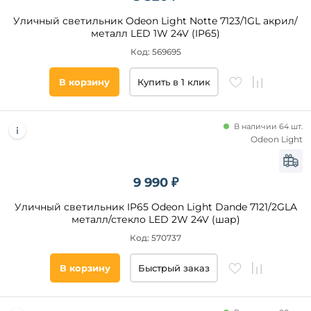
Без
Уличный светильник Odeon Light Notte 7123/1GL акрил/
плафона
металл LED 1W 24V (IP65)
Силикон
Код: 569695
Ткань
Материал
основания
В корзину
Купить в 1 клик
Металл
Алюминий
В наличии 64 шт.
Odeon Light
Пластик
Нержавеющая
сталь
9 990 ₽
Поливинилхлорид
Уличный светильник IP65 Odeon Light Dande 7121/2GLA
Латунь
металл/стекло LED 2W 24V (шар)
Код: 570737
Длина,
мм
В корзину
Быстрый заказ
от