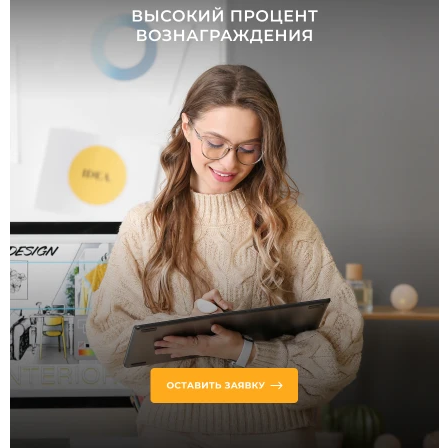
от
до
Количество
плафонов и
абажуров,
шт
от
до