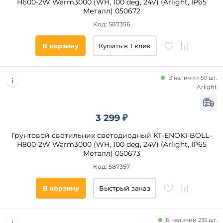
H600-2W Warm3000 (WH, 100 deg, 24V) (Arlight, IP65
защиты,
Металл) 050672
IP
Код: 587356
65
В корзину
Купить в 1 клик
44
54
67
В наличии 50 шт.
Arlight
55
3 299 ₽
Все
фильтры
Грунтовой светильник светодиодный KT-ENOKI-BOLL-
H800-2W Warm3000 (WH, 100 deg, 24V) (Arlight, IP65
Металл) 050673
Код: 587357
Подобрать
товары
В корзину
Быстрый заказ
В наличии 235 шт.