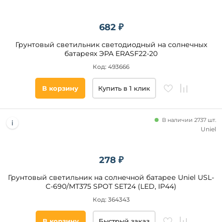
Металл
682 ₽
Длина,
мм
Грунтовый светильник светодиодный на солнечных
батареях ЭРА ERASF22-20
от
Код: 493666
до
В корзину
Купить в 1 клик
В наличии 2737 шт.
Uniel
Ширина,
278 ₽
мм
Грунтовый светильник на солнечной батарее Uniel USL-
от
C-690/MT375 SPOT SET24 (LED, IP44)
Код: 364343
до
В корзину
Быстрый заказ