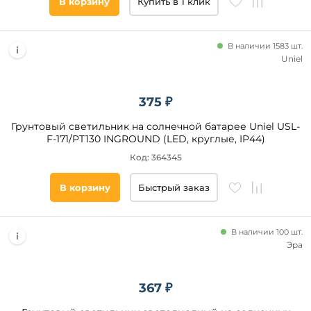
В корзину
Купить в 1 клик
Прозрачный
Белый
В наличии 1583 шт.
Черный
Uniel
Желтый
Серый
375 ₽
Розовый
Грунтовый светильник на солнечной батарее Uniel USL-
Фиолетовый
F-171/PT130 INGROUND (LED, круглые, IP44)
Разноцветный
Код: 364345
Матовый
Хром
В корзину
Быстрый заказ
Цвет
основания
Коричневый
Голубой
Черный
В наличии 100 шт.
Синий
Эра
Хром
Серый
Розовый
367 ₽
Зеленый