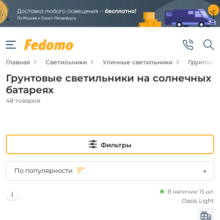
Фильтры
Цена
Главная
Светильники
Уличные светильники
Грунтовы
от
Грунтовые светильники на солнечных
до
батареях
48 товаров
Фильтры
Новинка
По популярности
Новинка
В наличии 15 шт.
Oasis Light
Бренд