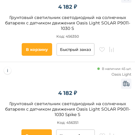
Uniel
4 182 ₽
Эра
Грунтовый светильник светодиодный на солнечных
Oasis
батареях с датчиком движения Oasis Light SOLAR P9011-
Light
1030 S
Код: 456350
Стиль
В корзину
Быстрый заказ
Модерн
Современный
Яркое и
В наличии 45 шт.
цветное
Oasis Light
Классический
Техно
4 182 ₽
Хай-
Тек
Грунтовый светильник светодиодный на солнечных
батареях с датчиком движения Oasis Light SOLAR P9011-
Флористика
1030 Spike S
Арт-
Деко
Код: 456351
Цвет
плафонов