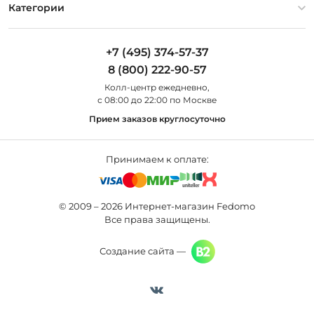
Оплата и доставка
Контакты
Artelamp
Категории
Установка
Дизайнерам
Maytoni
Люстры
Полезная информация
Odeon Light
Бра
+7 (495) 374-57-37
Новости
St Luce
Торшеры
8 (800) 222-90-57
Вопросы и ответы
Favourite
Настольные лампы
Колл-центр eжедневно,
Наши магазины
Lightstar
Уличные светильники
с 08:00 до 22:00 по Москве
Карта сайта
Citilux
Споты
Прием заказов круглосуточно
Все бренды
Светильники
Принимаем к оплате:
© 2009 – 2026 Интернет-магазин Fedomo
Все права защищены.
Создание сайта —