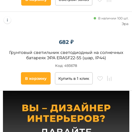
В наличии 100 шт.
Эра
Высота,
мм
682 ₽
от
Грунтовый светильник светодиодный на солнечных
батареях ЭРА ERASF22-55 (шар, IP44)
до
Код: 493678
В корзину
Купить в 1 клик
Количество
плафонов и
абажуров,
шт