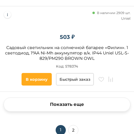
В наличии 2909 шт.
Uniel
503 ₽
Садовый светильник на солнечной батарее «Филин». 1
светодиод, 1*АA Ni-Mh аккумулятор в/к. IP44 Uniel USL-S-
829/PM290 BROWN OWL
Код: 578374
В корзину
Быстрый заказ
Показать еще
1
2