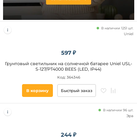
Страна
Степень
защиты,
В наличии 1251 шт.
IP
Uniel
44
54
597 ₽
Грунтовый светильник на солнечной батарее Uniel USL-
S-127/PT4000 BEES (LED, IP44)
Все
Код: 364346
фильтры
В корзину
Быстрый заказ
Подобрать
товары
В наличии 96 шт.
Эра
244 ₽