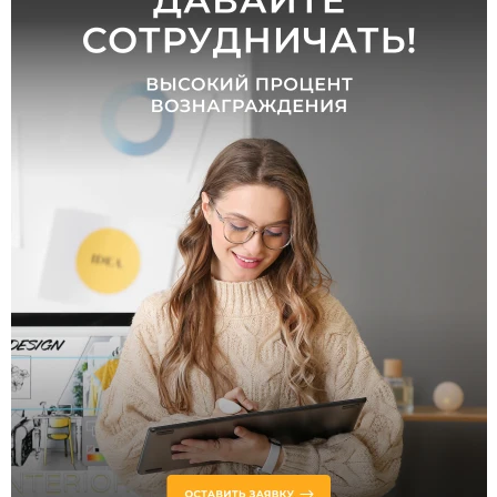
от
до
Цоколь
LED
Тип
ламп
Светодиодные
Помещение