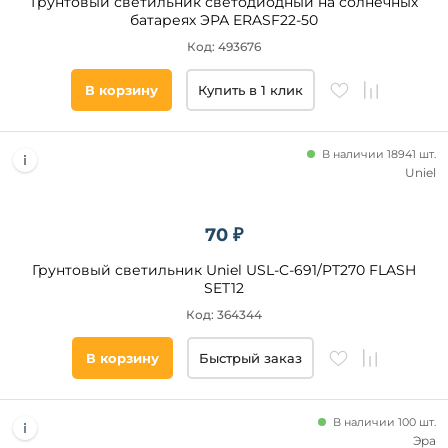
Грунтовый светильник светодиодный на солнечных
Желтый
батареях ЭРА ERASF22-50
Прозрачный
Код: 493676
Серебро
В корзину
Купить в 1 клик
Голубой
Фиолетовый
Материал
плафона
В наличии 18941 шт.
Uniel
Пластик
Металл
70 ₽
Силикон
Ткань
Грунтовый светильник Uniel USL-C-691/PT270 FLASH
SET12
Стекло
Код: 364344
Материал
В корзину
Быстрый заказ
основания
Пластик
В наличии 100 шт.
Поливинилхлорид
Эра