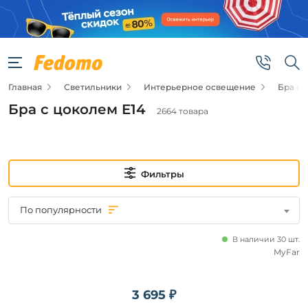
Фильтры
Цена
Главная
Светильники
Интерьерное освещение
Бра н
от
Бра с цоколем E14
2664 товара
до
Фильтры
По популярности
Видео
В наличии 30 шт.
Да
MyFar
Новинка
3 695 ₽