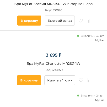
Новинка
Бра MyFar Кассия MR2350-1W в форме шара
Код: 510996
Бренд
В корзину
Быстрый заказ
Art
Classic
Newport
В наличии 30 шт.
MyFar
Nervilamp
Modelux
Omnilux
3 695 ₽
Freya
Бра MyFar Charlotte MR2101-1W
Aployt
Код: 492859
Vitaluce
Arte
В корзину
Купить в 1 клик
Категория
Lamp
Loft
Для
IT
В наличии 24 шт.
чтения
Crystal
MyFar
Каскадные
Lux