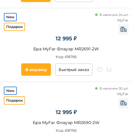
Бежевый
Прозрачный
Серебро
Белый
В наличии 24 шт.
Патина
MyFar
Бежевый
Черный
Серый
12 995 ₽
Дымчатый
Бра MyFar Флауэр MR2691-2W
Янтарный
Код: 618766
Желтый
Золото
В корзину
Быстрый заказ
Коричневый
Стиль
Матовый
В наличии 30 шт.
Классический
Латунь
MyFar
Модерн
Зеленый
Барокко
Бронза
12 995 ₽
Арт-
Деко
Бра MyFar Флауэр MR2690-2W
Современный
Код: 618765