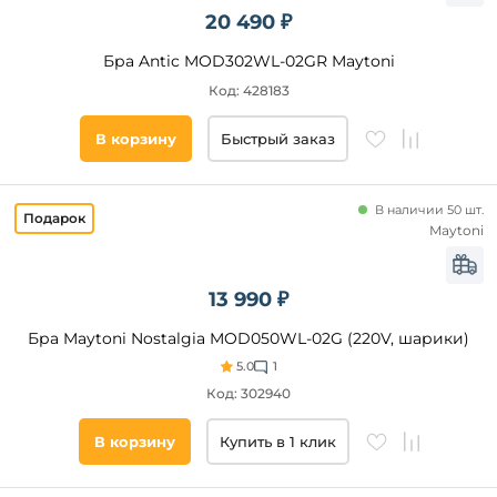
Регулировка
20 490 ₽
куб
по высоте
Подсветка
Бра Antic MOD302WL-02GR Maytoni
для
Код: 428183
чтения
Регулировка
цветовой
В корзину
Быстрый заказ
температуры
С
полкой
В наличии 50 шт.
Maytoni
Регулировка
Цоколь
яркости
E14
13 990 ₽
LED
Бра Maytoni Nostalgia MOD050WL-02G (220V, шарики)
GU10
5.0
1
E27
Код: 302940
G9
В корзину
Купить в 1 клик
Тип