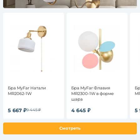
бриллианты
круглые
шар
пузыри
цветы
листья
шарики
для
Наличие
чтения
выключателя
каскадные
да
Бра MyFar Натали
Бра MyFar Флавия
Бр
ветки
MR2062-1W
MR2300-1W в форме
MR
розы
шара
Вид
самосветы
выключателя
9 445 ₽
5 667 ₽
4 645 ₽
5 
Веревочка
(сонетка)
Смотреть
На
корпусе