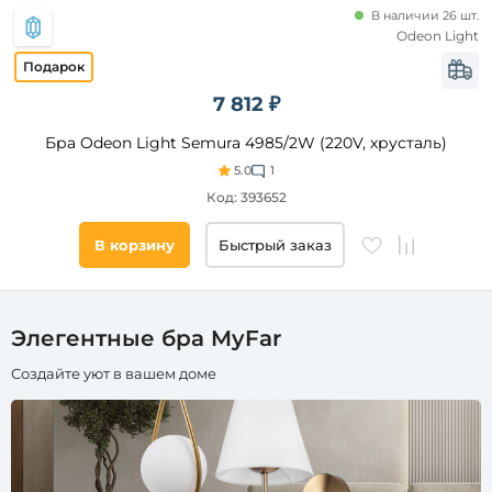
ламп
В наличии 26 шт.
Odeon Light
Накаливания
Светодиодные
7 812 ₽
КЛЛ
Бра Odeon Light Semura 4985/2W (220V, хрусталь)
Галогенные
5.0
1
Код: 393652
Цвет
свечения
В корзину
Быстрый заказ
Степень
защиты,
IP
Элегентные бра MyFar
Создайте уют в вашем доме
Список
тегов
товара
свеча
подсвечник