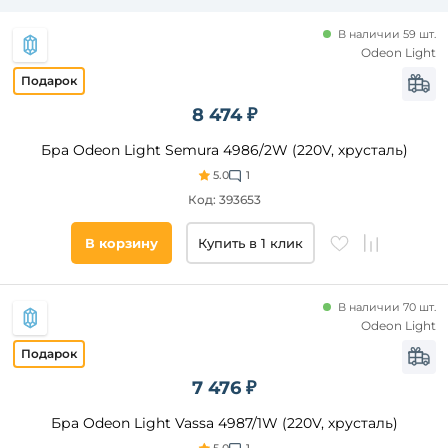
На
В наличии 59 шт.
проводе
Odeon Light
Страна
8 474 ₽
Тип
Бра Odeon Light Semura 4986/2W (220V, хрусталь)
управления
5.0
1
Код: 393653
Кол-
во
В корзину
Купить в 1 клик
ламп,
шт
В наличии 70 шт.
Количество
Odeon Light
плафонов и
абажуров,
шт
7 476 ₽
Площадь
Бра Odeon Light Vassa 4987/1W (220V, хрусталь)
освещения,