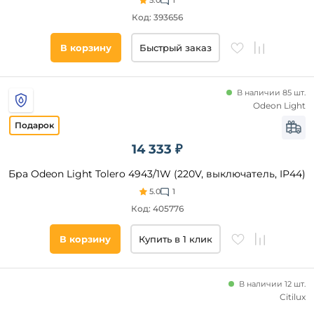
5.0
1
кв. м
Код: 393656
В корзину
Быстрый заказ
Все
фильтры
В наличии 85 шт.
Odeon Light
Подобрать
товары
14 333 ₽
Бра Odeon Light Tolero 4943/1W (220V, выключатель, IP44)
5.0
1
Код: 405776
В корзину
Купить в 1 клик
В наличии 12 шт.
Citilux