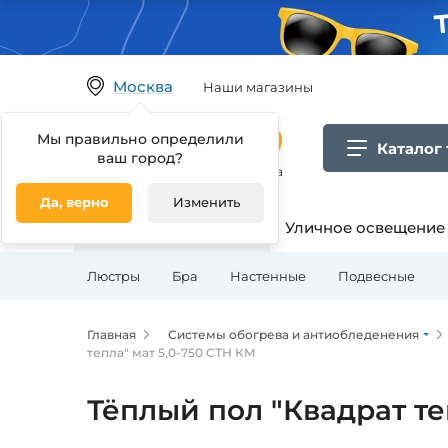
Москва
Наши магазины
Мы правильно определили
Каталог
ваш город?
Гипермаркет товаров для дома
Да, верно
Изменить
Освещение для дома
Уличное освещение
Люстры
Бра
Настенные
Подвесные
Главная
Системы обогрева и антиобледенения
тепла" мат 5,0-750 СТН КМ
Тёплый пол "Квадрат те