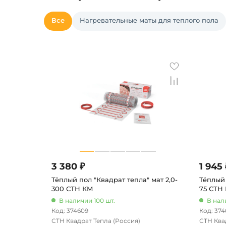
Все
Нагревательные маты для теплого пола
3 380 ₽
1 945 
Тёплый пол "Квадрат тепла" мат 2,0-
Тёплый 
300 СТН КМ
75 СТН
В наличии 100 шт.
В нал
Код: 374609
Код: 374
СТН Квадрат Тепла
(Россия)
СТН Ква