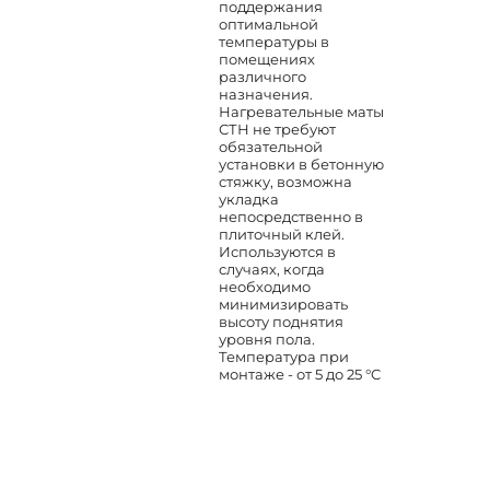
поддержания
оптимальной
температуры в
помещениях
различного
назначения.
Нагревательные маты
СТН не требуют
обязательной
установки в бетонную
стяжку, возможна
укладка
непосредственно в
плиточный клей.
Используются в
случаях, когда
необходимо
минимизировать
высоту поднятия
уровня пола.
Температура при
монтаже - от 5 до 25 °С