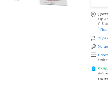
Доста
При 
(1-3 д
*
Подр
21 де
Уста
Спос
Unite
Скид
До 31 а
акциями