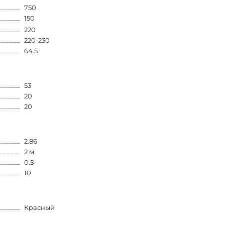
750
150
220
220-230
64.5
53
20
20
2.86
2 м
0.5
10
Красный