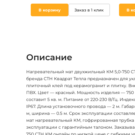
В корзину
Заказ в 1 клик
В к
Описание
Нагревательный мат двухжильный КМ 5,0-750 С
бренда СТН Квадрат Тепла предназначен для ук
плиточный клей под керамогранит и плитку. В
ПВХ. Цвет — красный. Мощность изделия — 750 
составит 5 кв. м. Питание от 220-230 В/Гц. Ин
IP67. Длина установочного провода — 2 м. Габа
м, ширина — 0.5 м. Срок эксплуатации составляе
мат нагревательный КМ, гофрированная трубка 
эксплуатации с гарантийным талоном. Заказывай
750 СТН КМ онлайн по низкой цене с гибкими у