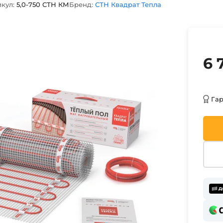
кул:
5,0-750 СТН КМ
Бренд:
СТН Квадрат Тепла
6 
Га