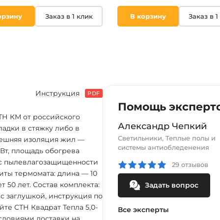
орзину
Заказ в 1 клик
В корзину
Заказ в 1
Инструкция
PDF
Помощь эксперт
ТН КМ от российского
Александр Чепкий
ладки в стяжку либо в
Светильники, Теплые полы и
нешняя изоляция жил —
системы антиобледенения
Вт, площадь обогрева
декс пылевлагозащищенности
29 отзывов
риты термомата: длина — 10
т 50 лет. Состав комплекта:
Задать вопрос
с заглушкой, инструкция по
те СТН Квадрат Тепла 5,0-
Все эксперты
словиями доставки на