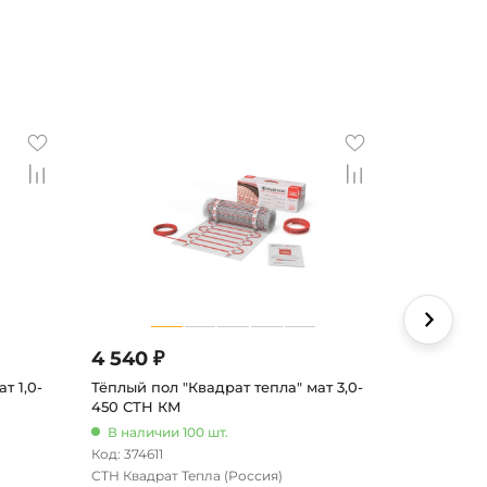
4 540 ₽
5 495 ₽
т 1,0-
Тёплый пол "Квадрат тепла" мат 3,0-
Тёплый пол
450 СТН КМ
600 СТН 
В наличии 100 шт.
В наличи
Код: 374611
Код: 374613
СТН Квадрат Тепла
(Россия)
СТН Квадра