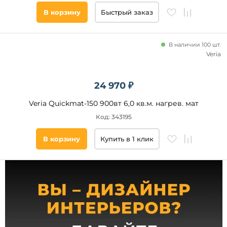
В корзину
Быстрый заказ
Тип
покрытия
В наличии 100 шт.
Плитка
Veria
Керамогранит
Ковролин
24 970 ₽
Ламинат
Veria Quickmat-150 900вт 6,0 кв.м. нагрев. мат
Паркетная
доска
Код: 343195
Линолеум
В корзину
Купить в 1 клик
Наливной
пол
Тип
помещения
Коридор
Кухня