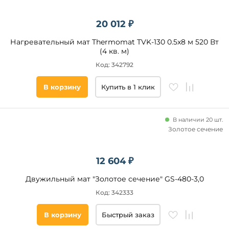
Длина
термомата,
20 012 ₽
м
Нагревательный мат Thermomat TVK-130 0.5x8 м 520 Вт
от
(4 кв. м)
Код: 342792
до
В корзину
Купить в 1 клик
В наличии 20 шт.
Золотое сечение
Ширина
термомата,
12 604 ₽
м
Двужильный мат "Золотое сечение" GS-480-3,0
от
Код: 342333
до
В корзину
Быстрый заказ