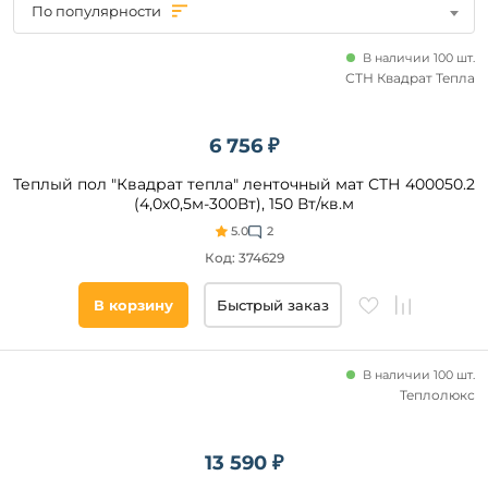
По популярности
Thermo
Золотое
В наличии 100 шт.
сечение
СТН Квадрат Тепла
Grand
Meyer
6 756 ₽
Miro
Площадь
Veria
Теплый пол "Квадрат тепла" ленточный мат СТН 400050.2
обогрева,
Hemstedt
(4,0х0,5м-300Вт), 150 Вт/кв.м
м2
AURA
5.0
2
Technology
от
Код: 374629
Climatiq
до
В корзину
Быстрый заказ
IQWatt
Warmstad
Heatus
В наличии 100 шт.
Теплолюкс
Мощность,
13 590 ₽
Вт