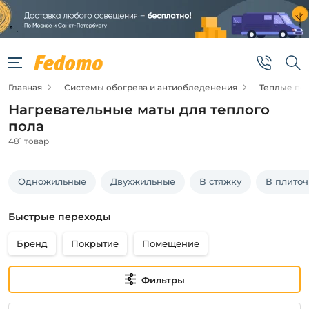
Фильтры
Цена
Главная
Системы обогрева и антиобледенения
Теплые по
от
Нагревательные маты для теплого
до
пола
481 товар
Одножильные
Двухжильные
В стяжку
В плито
Быстрые переходы
Бренд
Бренд
Покрытие
Помещение
СТН
Квадрат
Тепла
Фильтры
Теплолюкс
Caleo