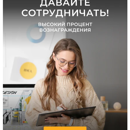
Жилая
комната
Санузел
Саморегуляция
Нет
Страна
Россия
Южная
Корея
Германия
Швеция
Канада
Нидерланды
Дания