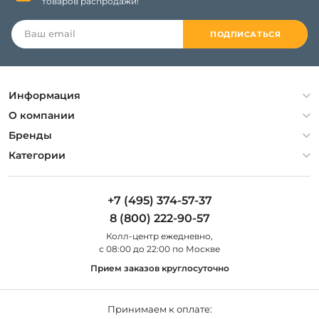
товаров распродажи!
ПОДПИСАТЬСЯ
Информация
Политика конфиденциальности
О компании
Гарантия
О компании
Бренды
Оплата и доставка
Контакты
Artelamp
Категории
Установка
Дизайнерам
Maytoni
Люстры
Полезная информация
Odeon Light
Бра
+7 (495) 374-57-37
Новости
St Luce
Торшеры
8 (800) 222-90-57
Вопросы и ответы
Favourite
Настольные лампы
Колл-центр eжедневно,
Наши магазины
Lightstar
Уличные светильники
с 08:00 до 22:00 по Москве
Карта сайта
Citilux
Споты
Прием заказов круглосуточно
Все бренды
Светильники
Принимаем к оплате: