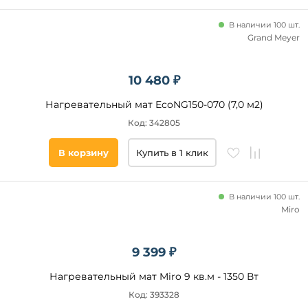
В наличии 100 шт.
Grand Meyer
Способ
10 480 ₽
монтажа
Нагревательный мат EcoNG150-070 (7,0 м2)
В
плиточный
Код: 342805
клей
В
В корзину
Купить в 1 клик
стяжку
Сухой
монтаж
В наличии 100 шт.
Miro
Тип
теплого
9 399 ₽
пола
Нагревательный мат Miro 9 кв.м - 1350 Вт
Двухжильный
Код: 393328
Одножильный