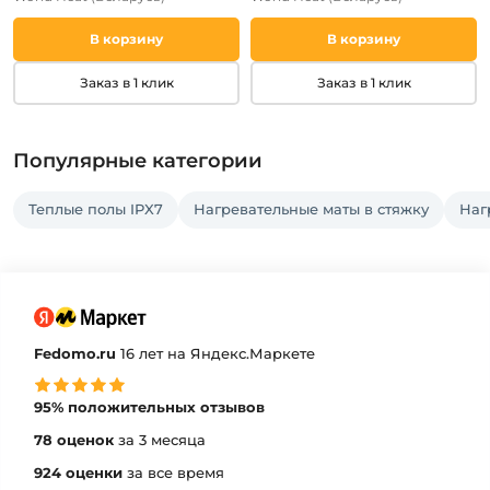
В корзину
В корзину
Заказ в 1 клик
Заказ в 1 клик
Популярные категории
Теплые полы IPX7
Нагревательные маты в стяжку
Наг
Fedomo.ru
16 лет на Яндекс.Маркете
95% положительных отзывов
78 оценок
за 3 месяца
924 оценки
за все время