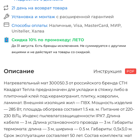
21 день на возврат товара
Установка и монтаж
с расширенной гарантией
Способы оплаты:
Наличные, Visa, MasterCard, МИР,
Uniteller, Халва
Скидка 10% по промокоду: ЛЕТО
До 31 августа. Есть бренды-исключения. Не суммируется с другими
акциями и не действует на товары со скидкой.
Описание
Инструкция
PDF
Нагревательный мат 300050.3 от российского бренда СТН
Квадрат Тепла предназначен для укладки в стяжку либо в
плиточный клей под керамогранит, плитку, ковролин,
ламинат. Внешняя изоляция жил — ПВХ. Мощность изделия
— 285 Вт, площадь обогрева составит 1.5 кв. м. Питание от 220-
230 В/Гц. Индекс пылевлагозащищенности IPX7. Длина
кабеля — 3 м. Длина установочного провода — 3 м. Габариты
термомата: длина — 3 м, ширина — 0.5 м. Габариты: 0,5х3,0 м.
Срок эксплуатации составляет 50 лет. Состав комплекта: мат