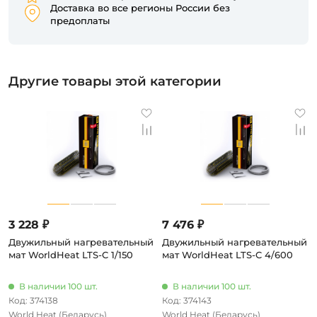
Доставка во все регионы России без
предоплаты
Другие товары этой категории
3 228 ₽
7 476 ₽
Двужильный нагревательный
Двужильный нагревательный
мат WorldHeat LTS-C 1/150
мат WorldHeat LTS-C 4/600
В наличии 100 шт.
В наличии 100 шт.
Код: 374138
Код: 374143
World Heat
(Беларусь)
World Heat
(Беларусь)