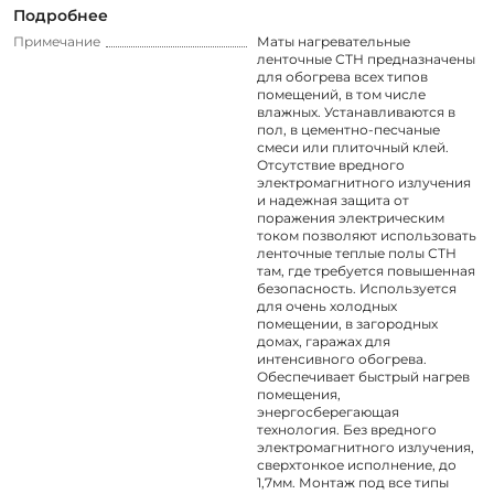
Подробнее
Примечание
Маты нагревательные
ленточные СТН предназначены
для обогрева всех типов
помещений, в том числе
влажных. Устанавливаются в
пол, в цементно-песчаные
смеси или плиточный клей.
Отсутствие вредного
электромагнитного излучения
и надежная защита от
поражения электрическим
током позволяют использовать
ленточные теплые полы СТН
там, где требуется повышенная
безопасность. Используется
для очень холодных
помещении, в загородных
домах, гаражах для
интенсивного обогрева.
Обеспечивает быстрый нагрев
помещения,
энергосберегающая
технология. Без вредного
электромагнитного излучения,
сверхтонкое исполнение, до
1,7мм. Монтаж под все типы