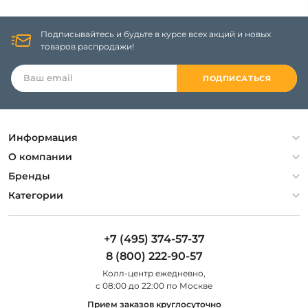
Подписывайтесь и будьте в курсе всех акций и новых
товаров распродажи!
ПОДПИСАТЬСЯ
Информация
Политика конфиденциальности
О компании
Гарантия
О компании
Бренды
Оплата и доставка
Контакты
Artelamp
Категории
Установка
Дизайнерам
Maytoni
Люстры
Полезная информация
Odeon Light
Бра
+7 (495) 374-57-37
Новости
St Luce
Торшеры
8 (800) 222-90-57
Вопросы и ответы
Favourite
Настольные лампы
Колл-центр eжедневно,
Наши магазины
Lightstar
Уличные светильники
с 08:00 до 22:00 по Москве
Карта сайта
Citilux
Споты
Прием заказов круглосуточно