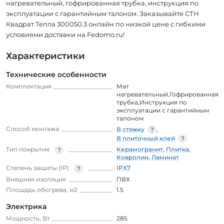
нагревательный, гофрированная трубка, инструкция по
эксплуатации с гарантийным талоном. Заказывайте СТН
Квадрат Тепла 300050.3 онлайн по низкой цене с гибкими
условиями доставки на Fedomo.ru!
Характеристики
Технические особенности
Комплектация
Мат
нагревательный,Гофрированная
трубка,Инструкция по
эксплуатации с гарантийным
талоном
Способ монтажа
В стяжку
,
В плиточный клей
Тип покрытия
Керамогранит
,
Плитка
,
Ковролин
,
Ламинат
Степень защиты (IP)
IPX7
Внешняя изоляция
ПВХ
Площадь обогрева, м2
1.5
Электрика
Мощность, Вт
285