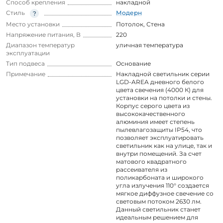
Способ крепления
накладной
Стиль
Модерн
Место установки
Потолок
,
Стена
Напряжение питания, В
220
Диапазон температур
уличная температура
эксплуатации
Тип подвеса
Основание
Примечание
Накладной светильник серии
LGD-AREA дневного белого
цвета свечения (4000 К) для
установки на потолки и стены.
Корпус серого цвета из
высококачественного
алюминия имеет степень
пылевлагозащиты IP54, что
позволяет эксплуатировать
светильник как на улице, так и
внутри помещений. За счет
матового квадратного
рассеивателя из
поликарбоната и широкого
угла излучения 110° создается
мягкое диффузное свечение со
световым потоком 2630 лм.
Данный светильник станет
идеальным решением для