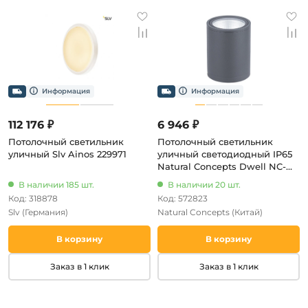
112 176 ₽
6 946 ₽
Потолочный светильник
Потолочный светильник
уличный Slv Ainos 229971
уличный светодиодный IP65
Natural Concepts Dwell NC-
033072-DG (220V, круглые)
В наличии 185 шт.
В наличии 20 шт.
Код: 318878
Код: 572823
Slv
(Германия)
Natural Concepts
(Китай)
В корзину
В корзину
Заказ в 1 клик
Заказ в 1 клик