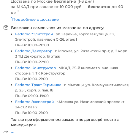
Доставка по Москве
бесплатно
(1-3 дня)
за МКАД при заказе от 10 000 руб —
бесплатно
до 40
*
км
*
Подробнее о доставке
Возможен самовывоз из магазина по адресу:
Fedomo "Элитстрой
рп.Заречье, Торговая улица, С2,
Элитстрой, павильон С-26, этаж 1
Пн–Вс 10:00–20:00
Fedomo Декоратор
г. Москва, ул. Рязанский пр-т, д. 2 корп.
3 ТЦ Декоратор, 1й этаж
Пн–Вс 10:00–22:00
Fedomo Конструктор
МКАД, 25-й километр, внешняя
сторона, 1, ТК Конструктор
Пн–Вс 10:00–21:00
Fedomo Тракт Терминал
г. Мытищи, ул. Коммунистическая,
д. 25Г, корп. 3, пав. 18
Пн–Вс 09:00–19:00
Fedomo Экспострой
г.Москва ул. Нахимовский проспект
24 ст.2 пав 2
Пн–Вс 10:00–21:00
Только при оформленном заказе и по договорённости с
менеджером