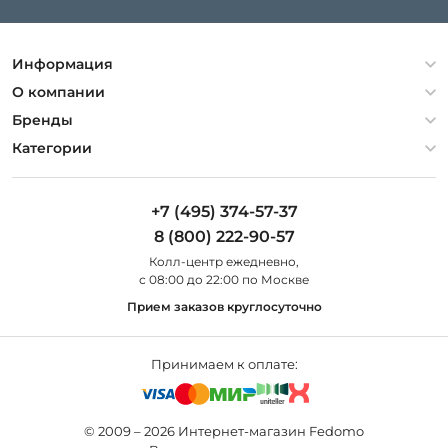
Информация
Политика конфиденциальности
О компании
Гарантия
О компании
Бренды
Оплата и доставка
Контакты
Artelamp
Категории
Установка
Дизайнерам
Maytoni
Люстры
Полезная информация
Odeon Light
Бра
+7 (495) 374-57-37
Новости
St Luce
Торшеры
8 (800) 222-90-57
Вопросы и ответы
Favourite
Настольные лампы
Колл-центр eжедневно,
Наши магазины
Lightstar
Уличные светильники
с 08:00 до 22:00 по Москве
Карта сайта
Citilux
Споты
Прием заказов круглосуточно
Все бренды
Светильники
Принимаем к оплате:
© 2009 – 2026 Интернет-магазин Fedomo