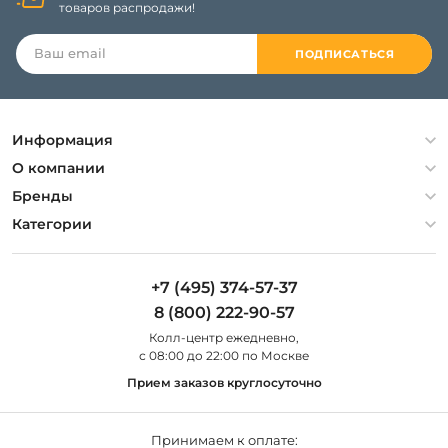
товаров распродажи!
ПОДПИСАТЬСЯ
Информация
Политика конфиденциальности
О компании
Гарантия
О компании
Бренды
Оплата и доставка
Контакты
Artelamp
Категории
Установка
Дизайнерам
Maytoni
Люстры
Полезная информация
Odeon Light
Бра
+7 (495) 374-57-37
Новости
St Luce
Торшеры
8 (800) 222-90-57
Вопросы и ответы
Favourite
Настольные лампы
Колл-центр eжедневно,
Наши магазины
Lightstar
Уличные светильники
с 08:00 до 22:00 по Москве
Карта сайта
Citilux
Споты
Прием заказов круглосуточно
Все бренды
Светильники
Принимаем к оплате: