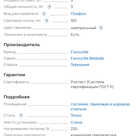
Мощность ламп, Вт
3
Общая мощность, Вт
3
Вид рассеивателя
Плафон
Световой поток, lm
150
Цвет свечения
нейтральный
Лампочки в комплекте
Есть
Производитель
Бренд
Favourite
Серия
Favourite Bedside
Страна
Германия
Гарантии
Сертификаты
Ростест (Система
сертификации ГОСТ Р)
Подробнее
Помещение
гостиная
,
прихожая и коридор
,
спальня
Стиль
Техно
Место установки
Стена
Напряжение питания, В
220
Диапазон температур
комнатная температура