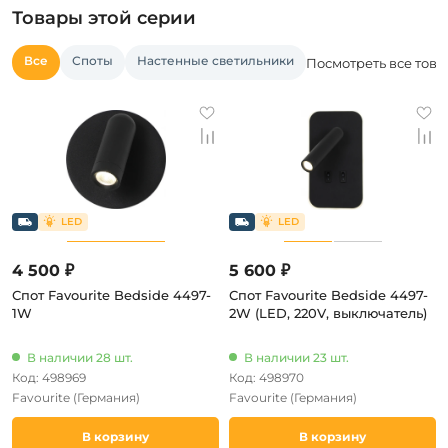
Товары этой серии
Все
Споты
Настенные светильники
Посмотреть все това
4 500 ₽
5 600 ₽
Спот Favourite Bedside 4497-
Спот Favourite Bedside 4497-
1W
2W (LED, 220V, выключатель)
В наличии 28 шт.
В наличии 23 шт.
Код: 498969
Код: 498970
Favourite
(Германия)
Favourite
(Германия)
В корзину
В корзину