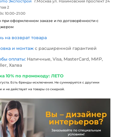
omo Экспострой
г.Москва ул. Нахимовский проспект 24
 пав 2
с 10:00–21:00
о при оформленном заказе и по договорённости с
джером
нь на возврат товара
новка и монтаж
с расширенной гарантией
обы оплаты:
Наличные, Visa, MasterCard, МИР,
ller, Халва
ка 10% по промокоду: ЛЕТО
вгуста. Есть бренды-исключения. Не суммируется с другими
 и не действует на товары со скидкой.