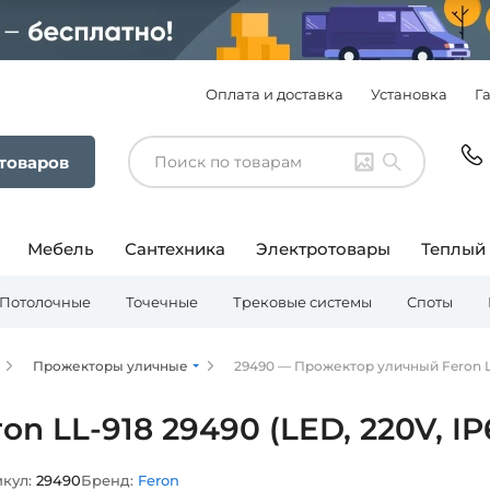
Оплата и доставка
Установка
Г
 товаров
Мебель
Сантехника
Электротовары
Теплый
Потолочные
Точечные
Трековые системы
Споты
Прожекторы уличные
29490 — Прожектор уличный Feron LL-
 LL-918 29490 (LED, 220V, IP
кул:
29490
Бренд:
Feron