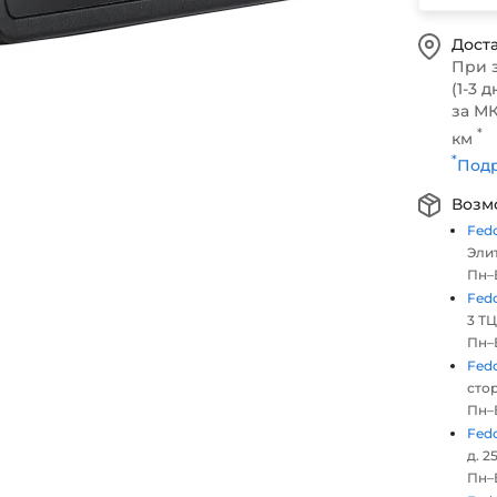
Доста
При 
(1-3 д
за МК
*
км
*
Подр
Возм
Fed
Элит
Пн–В
Fed
3 ТЦ
Пн–В
Fed
стор
Пн–В
Fed
д. 25
Пн–В