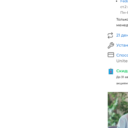
Fed
ст.2
Пн–В
Тольк
мене
21 де
Уста
Спос
Unite
Скид
До 31 а
акциями