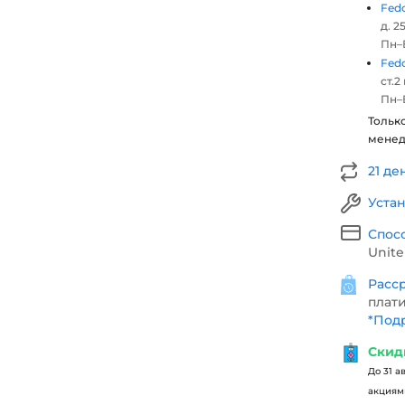
Fed
д. 25
Пн–В
Fed
ст.2
Пн–В
Тольк
мене
21 де
Уста
Спос
Unite
Расср
плати
*
Подр
Скид
До 31 а
акциями