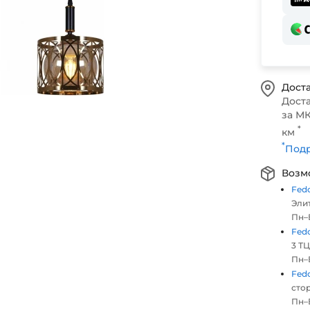
Доста
Дост
за МК
*
км
*
Подр
Возм
Fed
Элит
Пн–В
Fed
3 ТЦ
Пн–В
Fed
стор
Пн–В