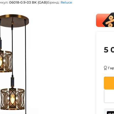
икул:
06018-0.9-03 BK (GAB)
Бренд:
Reluce
5 
Га