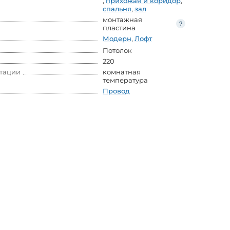
,
прихожая и коридор
,
спальня
,
зал
монтажная
пластина
Модерн
,
Лофт
Потолок
220
атации
комнатная
температура
Провод