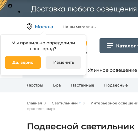
Москва
Наши магазины
Мы правильно определили
Каталог
ваш город?
Гипермаркет товаров для дома
Да, верно
Изменить
Освещение для дома
Уличное освещение
Люстры
Бра
Настенные
Подвесные
Главная
Светильники
Интерьерное освещен
проводе, шар)
Подвесной светильник R