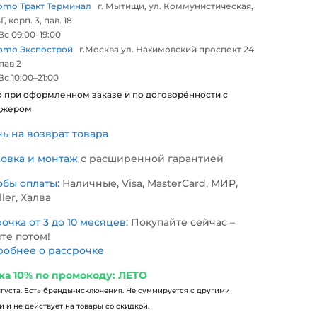
omo Тракт Терминал
г. Мытищи, ул. Коммунистическая,
Г, корп. 3, пав. 18
с 09:00–19:00
omo Экспострой
г.Москва ул. Нахимовский проспект 24
 пав 2
с 10:00–21:00
о при оформленном заказе и по договорённости с
джером
нь на возврат товара
новка и монтаж
с расширенной гарантией
обы оплаты:
Наличные, Visa, MasterCard, МИР,
ller, Халва
очка от 3 до 10 месяцев:
Покупайте сейчас –
те потом!
обнее о рассрочке
ка 10% по промокоду: ЛЕТО
вгуста. Есть бренды-исключения. Не суммируется с другими
 и не действует на товары со скидкой.