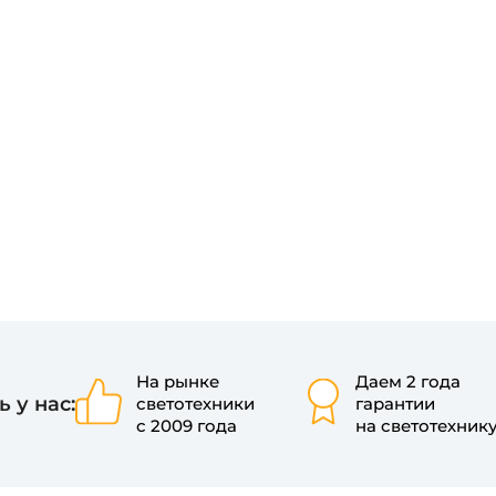
На рынке
Даем 2 года
 у нас:
светотехники
гарантии
с 2009 года
на светотехник