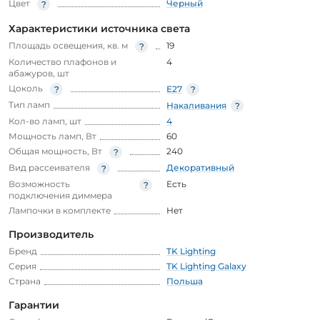
Цвет
Черный
Характеристики источника света
Площадь освещения, кв. м
19
Количество плафонов и
4
абажуров, шт
Цоколь
E27
Тип ламп
Накаливания
Кол-во ламп, шт
4
Мощность ламп, Вт
60
Общая мощность, Вт
240
Вид рассеивателя
Декоративный
Возможность
Есть
подключения диммера
Лампочки в комплекте
Нет
Производитель
Бренд
TK Lighting
Серия
TK Lighting Galaxy
Страна
Польша
Гарантии