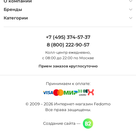
Политика конфиденциальности
О компании
Гарантия
О компании
Бренды
Оплата и доставка
Контакты
Artelamp
Категории
Установка
Дизайнерам
Maytoni
Люстры
Полезная информация
Odeon Light
Бра
+7 (495) 374-57-37
Новости
St Luce
Торшеры
8 (800) 222-90-57
Вопросы и ответы
Favourite
Настольные лампы
Колл-центр eжедневно,
Наши магазины
Lightstar
Уличные светильники
с 08:00 до 22:00 по Москве
Карта сайта
Citilux
Споты
Прием заказов круглосуточно
Все бренды
Светильники
Принимаем к оплате:
© 2009 – 2026 Интернет-магазин Fedomo
Все права защищены.
Создание сайта —