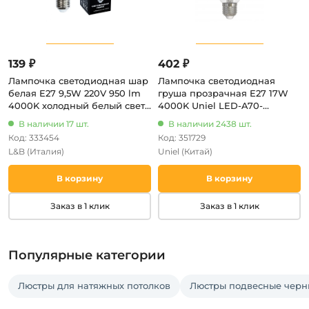
139 ₽
402 ₽
Лампочка светодиодная шар
Лампочка светодиодная
белая E27 9,5W 220V 950 lm
груша прозрачная E27 17W
4000K холодный белый свет
4000K Uniel LED-A70-
L&B E27-9,5W-4000K-G45_lb
17W/4000K/E27/CL PLS02WH
В наличии 17 шт.
В наличии 2438 шт.
Код: 333454
Код: 351729
L&B
(Италия)
Uniel
(Китай)
В корзину
В корзину
Заказ в 1 клик
Заказ в 1 клик
Популярные категории
Люстры для натяжных потолков
Люстры подвесные черн