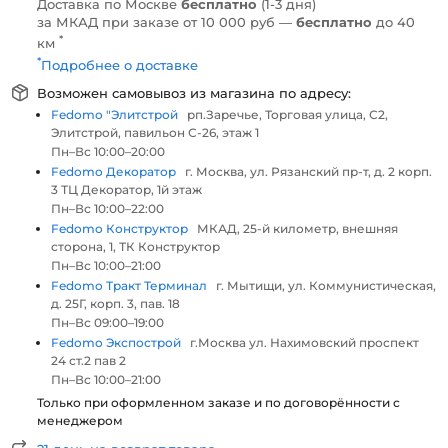
Доставка по Москве
бесплатно
(1-3 дня)
за МКАД при заказе от 10 000 руб —
бесплатно
до 40
*
км
*
Подробнее о доставке
Возможен самовывоз из магазина по адресу:
Fedomo "Элитстрой
рп.Заречье, Торговая улица, С2,
Элитстрой, павильон С-26, этаж 1
Пн–Вс 10:00–20:00
Fedomo Декоратор
г. Москва, ул. Рязанский пр-т, д. 2 корп.
3 ТЦ Декоратор, 1й этаж
Пн–Вс 10:00–22:00
Fedomo Конструктор
МКАД, 25-й километр, внешняя
сторона, 1, ТК Конструктор
Пн–Вс 10:00–21:00
Fedomo Тракт Терминал
г. Мытищи, ул. Коммунистическая,
д. 25Г, корп. 3, пав. 18
Пн–Вс 09:00–19:00
Fedomo Экспострой
г.Москва ул. Нахимовский проспект
24 ст.2 пав 2
Пн–Вс 10:00–21:00
Только при оформленном заказе и по договорённости с
менеджером