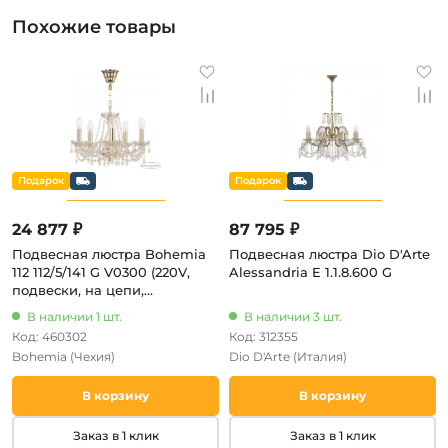
Похожие товары
24 877 ₽
87 795 ₽
Подвесная люстра Bohemia
Подвесная люстра Dio D'Arte
112 112/5/141 G V0300 (220V,
Alessandria E 1.1.8.600 G
подвески, на цепи,
подсвечник, свеча)
В наличии 1 шт.
В наличии 3 шт.
Код: 460302
Код: 312355
Bohemia
(Чехия)
Dio D'Arte
(Италия)
В корзину
В корзину
Заказ в 1 клик
Заказ в 1 клик