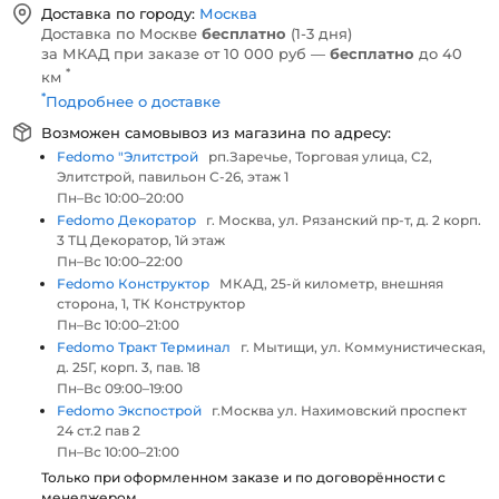
Доставка по городу:
Москва
Доставка по Москве
бесплатно
(1-3 дня)
за МКАД при заказе от 10 000 руб —
бесплатно
до 40
*
км
*
Подробнее о доставке
Возможен самовывоз из магазина по адресу:
Fedomo "Элитстрой
рп.Заречье, Торговая улица, С2,
Элитстрой, павильон С-26, этаж 1
Пн–Вс 10:00–20:00
Fedomo Декоратор
г. Москва, ул. Рязанский пр-т, д. 2 корп.
3 ТЦ Декоратор, 1й этаж
Пн–Вс 10:00–22:00
Fedomo Конструктор
МКАД, 25-й километр, внешняя
сторона, 1, ТК Конструктор
Пн–Вс 10:00–21:00
Fedomo Тракт Терминал
г. Мытищи, ул. Коммунистическая,
д. 25Г, корп. 3, пав. 18
Пн–Вс 09:00–19:00
Fedomo Экспострой
г.Москва ул. Нахимовский проспект
24 ст.2 пав 2
Пн–Вс 10:00–21:00
Только при оформленном заказе и по договорённости с
менеджером