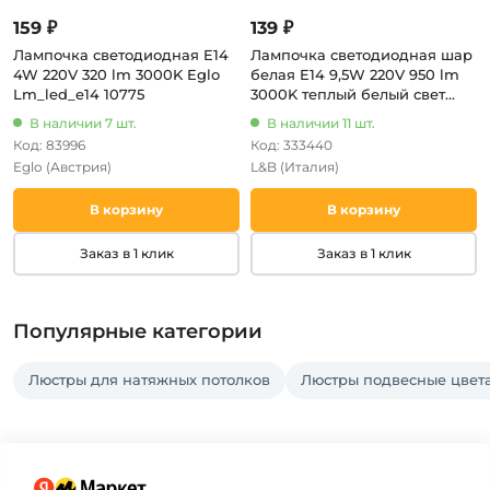
159 ₽
139 ₽
Лампочка светодиодная E14
Лампочка светодиодная шар
4W 220V 320 lm 3000K Eglo
белая E14 9,5W 220V 950 lm
Lm_led_e14 10775
3000K теплый белый свет
L&B E14-9,5W-3000К-G45_lb
В наличии 7 шт.
В наличии 11 шт.
Код: 83996
Код: 333440
Eglo
(Австрия)
L&B
(Италия)
В корзину
В корзину
Заказ в 1 клик
Заказ в 1 клик
Популярные категории
Люстры для натяжных потолков
Люстры подвесные цвет