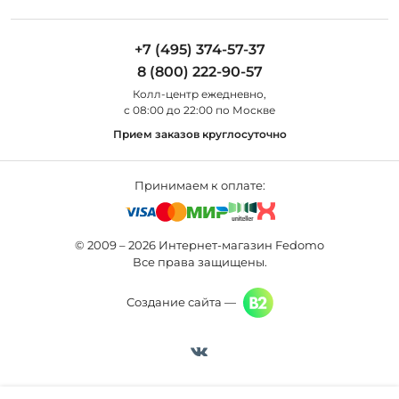
Установка
Дизайнерам
Maytoni
Люстры
Полезная информация
Odeon Light
Бра
+7 (495) 374-57-37
Новости
St Luce
Торшеры
8 (800) 222-90-57
Вопросы и ответы
Favourite
Настольные лампы
Колл-центр eжедневно,
Наши магазины
Lightstar
Уличные светильники
с 08:00 до 22:00 по Москве
Карта сайта
Citilux
Споты
Прием заказов круглосуточно
Все бренды
Светильники
Принимаем к оплате:
© 2009 – 2026 Интернет-магазин Fedomo
Все права защищены.
Создание сайта —