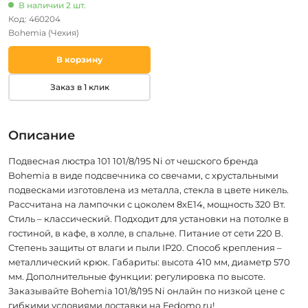
В наличии 2 шт.
Код: 460204
Bohemia
(Чехия)
В корзину
Заказ в 1 клик
Описание
Подвесная люстра 101 101/8/195 Ni от чешского бренда
Bohemia в виде подсвечника со свечами, с хрустальными
подвесками изготовлена из металла, стекла в цвете никель.
Рассчитана на лампочки с цоколем 8xE14, мощность 320 Вт.
Стиль – классический. Подходит для установки на потолке в
гостиной, в кафе, в холле, в спальне. Питание от сети 220 В.
Степень защиты от влаги и пыли IP20. Способ крепления –
металлический крюк. Габариты: высота 410 мм, диаметр 570
мм. Дополнительные функции: регулировка по высоте.
Заказывайте Bohemia 101/8/195 Ni онлайн по низкой цене с
гибкими условиями доставки на Fedomo.ru!