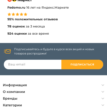
Fedomo.ru
16 лет на Яндекс.Маркете
95% положительных отзывов
78 оценок
за 3 месяца
924 оценки
за все время
Подписывайтесь и будьте в курсе всех акций и новых
товаров распродажи!
ПОДПИСАТЬСЯ
Информация
Политика конфиденциальности
О компании
Гарантия
О компании
Бренды
Оплата и доставка
Контакты
Artelamp
Категории