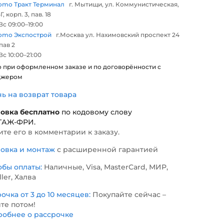
omo Тракт Терминал
г. Мытищи, ул. Коммунистическая,
Г, корп. 3, пав. 18
с 09:00–19:00
omo Экспострой
г.Москва ул. Нахимовский проспект 24
 пав 2
с 10:00–21:00
о при оформленном заказе и по договорённости с
джером
нь на возврат товара
новка бесплатно
по кодовому слову
ТАЖ-ФРИ
.
те его в комментарии к заказу.
новка и монтаж
с расширенной гарантией
обы оплаты:
Наличные, Visa, MasterCard, МИР,
ller, Халва
очка от 3 до 10 месяцев:
Покупайте сейчас –
те потом!
обнее о рассрочке