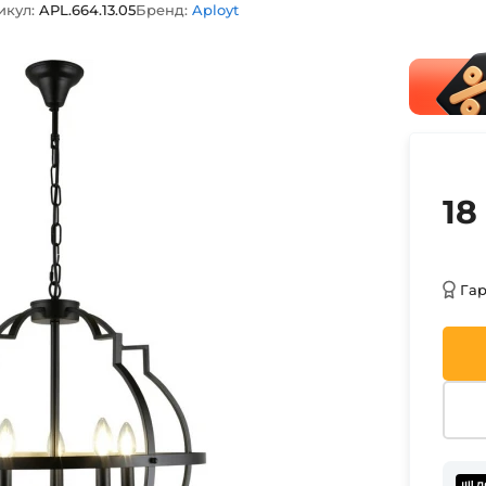
икул:
APL.664.13.05
Бренд:
Aployt
18
Га