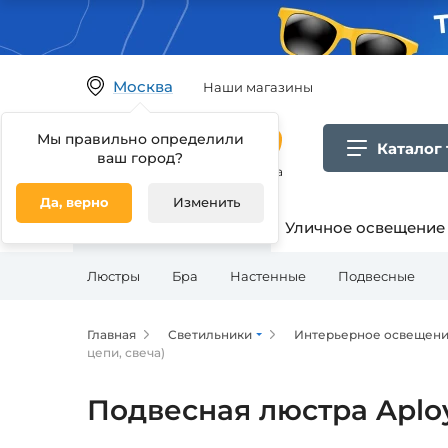
Москва
Наши магазины
Мы правильно определили
Каталог
ваш город?
Гипермаркет товаров для дома
Да, верно
Изменить
Освещение для дома
Уличное освещение
Люстры
Бра
Настенные
Подвесные
Главная
Светильники
Интерьерное освещен
цепи, свеча)
Подвесная люстра Aployt