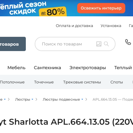
Оплата и доставка
Установка
Г
 товаров
Мебель
Сантехника
Электротовары
Теплый
Потолочные
Точечные
Трековые системы
Споты
ие
Люстры
Люстры подвесные
APL.664.13.05 — Подве
 Sharlotta APL.664.13.05 (220V