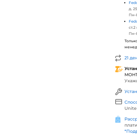
Fed
д. 25
Пн–В
Fed
ст.2
Пн–В
Тольк
мене
21 де
Уста
МОН
Укажи
Уста
Спос
Unite
Расср
плати
*
Подр