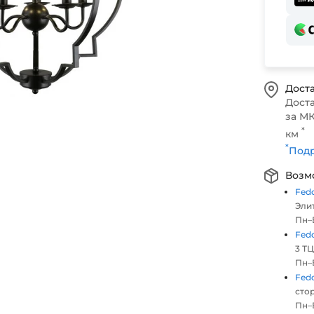
Доста
Дост
за МК
*
км
*
Подр
Возм
Fed
Элит
Пн–В
Fed
3 ТЦ
Пн–В
Fed
стор
Пн–В