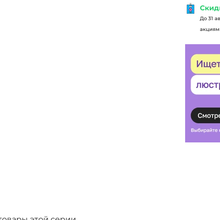
Скид
До 31 а
акциями
товары этой серии