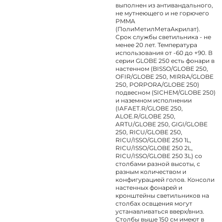
выполнен из антивандального,
не мутнеющего и не горючего
PMMA
(ПолиМетилМетаАкрилат).
Срок службы светильника - не
менее 20 лет. Температура
использования от -60 до +90. В
серии GLOBE 250 есть фонари в
настенном (BISSO/GLOBE 250,
OFIR/GLOBE 250, MIRRA/GLOBE
250, PORPORA/GLOBE 250)
подвесном (SICHEM/GLOBE 250)
и наземном исполнении
(IAFAET.R/GLOBE 250,
ALOE.R/GLOBE 250,
ARTU/GLOBE 250, GIGI/GLOBE
250, RICU/GLOBE 250,
RICU/ISSO/GLOBE 250 1L,
RICU/ISSO/GLOBE 250 2L,
RICU/ISSO/GLOBE 250 3L) со
столбами разной высоты, с
разным количеством и
конфигурацией голов. Консоли
настенных фонарей и
кронштейны светильников на
столбах освщения могут
устанавливаться вверх/вниз.
Столбы выше 150 см имеют в