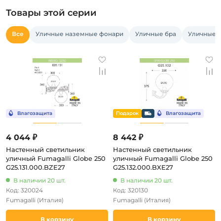
Товары этой серии
Все
Уличные наземные фонари
Уличные бра
Уличные 
4 044 ₽
8 442 ₽
Настенный светильник
Настенный светильник
уличный Fumagalli Globe 250
уличный Fumagalli Globe 250
G25.131.000.BZE27
G25.132.000.BXE27
В наличии 20 шт.
В наличии 20 шт.
Код: 320024
Код: 320130
Fumagalli
(Италия)
Fumagalli
(Италия)
В корзину
В корзину