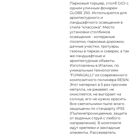
Парковый торшер, столб GIGI с
одним уличным фонарем
GLOBE 250. Используются для
архитектурного и
ландшафтного освещения в
стиле "классика". Место
установки столбиков
освещения - котеджные
поселки, парковые дорожки,
дачные участки, тротуары,
газоны в парках и скверах, а так
же ландшафтные и
архитектурные объекты.
Изготовлены в Италии, по
уникальным технологиям
"FUMAGALLI" из современного
композитного полимера RESIN.
Этот материал в 5 раз прочнее
металла, не ржавеет, не
окисляется, не выгорает на
солнце, его не нужно красить.
Все светильники пыле-влаго
защищены по стандарту IP55
(Пыленепроницаемые, защита
от водяных струй с любого
направления). В комплекте
идут крепежи и закладные
элементы. Рассеиватель