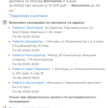
Доставка по Москве
бесплатно
(1-3 дня)
за МКАД при заказе от 10 000 руб —
бесплатно
до 40
*
км
*
Подробнее о доставке
Возможен самовывоз из магазина по адресу:
Fedomo "Элитстрой
рп.Заречье, Торговая улица, С2,
Элитстрой, павильон С-26, этаж 1
Пн–Вс 10:00–20:00
Fedomo Декоратор
г. Москва, ул. Рязанский пр-т, д. 2 корп.
3 ТЦ Декоратор, 1й этаж
Пн–Вс 10:00–22:00
Fedomo Конструктор
МКАД, 25-й километр, внешняя
сторона, 1, ТК Конструктор
Пн–Вс 10:00–21:00
Fedomo Тракт Терминал
г. Мытищи, ул. Коммунистическая,
д. 25Г, корп. 3, пав. 18
Пн–Вс 09:00–19:00
Fedomo Экспострой
г.Москва ул. Нахимовский проспект
24 ст.2 пав 2
Пн–Вс 10:00–21:00
Только при оформленном заказе и по договорённости с
менеджером