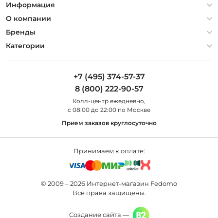
Информация
Политика конфиденциальности
О компании
Гарантия
О компании
Бренды
Оплата и доставка
Контакты
Artelamp
Категории
Установка
Дизайнерам
Maytoni
Люстры
Полезная информация
Odeon Light
Бра
+7 (495) 374-57-37
Новости
St Luce
Торшеры
8 (800) 222-90-57
Вопросы и ответы
Favourite
Настольные лампы
Колл-центр eжедневно,
Наши магазины
Lightstar
Уличные светильники
с 08:00 до 22:00 по Москве
Карта сайта
Citilux
Споты
Прием заказов круглосуточно
Все бренды
Светильники
Принимаем к оплате:
© 2009 – 2026 Интернет-магазин Fedomo
Все права защищены.
Создание сайта —