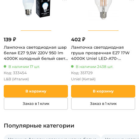
139 ₽
402 ₽
Лампочка светодиодная шар
Лампочка светодиодная
белая E27 9,5W 220V 950 lm
груша прозрачная E27 17W
4000K холодный белый свет
4000K Uniel LED-A70-
L&B E27-9,5W-4000K-G45_lb
17W/4000K/E27/CL PLS02WH
В наличии 17 шт.
В наличии 2438 шт.
Код: 333454
Код: 351729
L&B
(Италия)
Uniel
(Китай)
В корзину
В корзину
Заказ в 1 клик
Заказ в 1 клик
Популярные категории