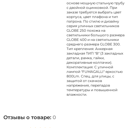
основе мощную стальную трубу
с двойной оцинковкой. При
заказе требуется выбрать цвет
корпуса, цвет плафона и тип
патрона. По стилю и дизайну
серия уличных светильников
GLOBE 250 похожа на
светильники большого размера
GLOBE 400 и на светильники
среднего размера GLOBE 300.
Тип крепления: Анкерная
закладная ТИП "B" (3 закладных
детали, рамка, гайки,
декоративные колпачки).
Комплектация: С уличной
лампой "FUMAGALLI" яркостью
800Lm. Спец. для улицы, с
защитой от скачков
напряжения, перепадов
температуры и повышенной
влажности.
Отзывы о товаре:
0