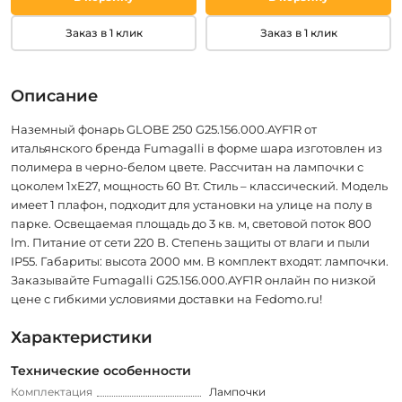
Заказ в 1 клик
Заказ в 1 клик
Описание
Наземный фонарь GLOBE 250 G25.156.000.AYF1R от
итальянского бренда Fumagalli в форме шара изготовлен из
полимера в черно-белом цвете. Рассчитан на лампочки с
цоколем 1xE27, мощность 60 Вт. Стиль – классический. Модель
имеет 1 плафон, подходит для установки на улице на полу в
парке. Освещаемая площадь до 3 кв. м, световой поток 800
lm. Питание от сети 220 В. Степень защиты от влаги и пыли
IP55. Габариты: высота 2000 мм. В комплект входят: лампочки.
Заказывайте Fumagalli G25.156.000.AYF1R онлайн по низкой
цене с гибкими условиями доставки на Fedomo.ru!
Характеристики
Технические особенности
Комплектация
Лампочки