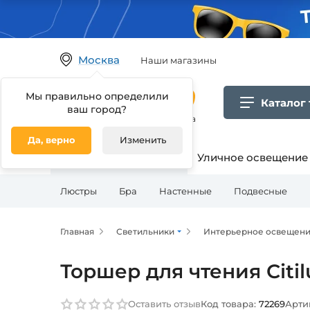
Москва
Наши магазины
Мы правильно определили
Каталог
ваш город?
Гипермаркет товаров для дома
Да, верно
Изменить
Освещение для дома
Уличное освещение
Люстры
Бра
Настенные
Подвесные
Главная
Светильники
Интерьерное освещен
Торшер для чтения Citil
Оставить отзыв
Код товара:
72269
Арти