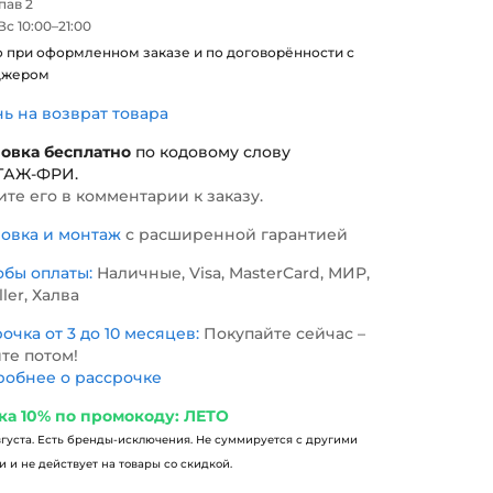
 пав 2
с 10:00–21:00
о при оформленном заказе и по договорённости с
джером
нь на возврат товара
новка бесплатно
по кодовому слову
ТАЖ-ФРИ
.
те его в комментарии к заказу.
новка и монтаж
с расширенной гарантией
обы оплаты:
Наличные, Visa, MasterCard, МИР,
ller, Халва
очка от 3 до 10 месяцев:
Покупайте сейчас –
те потом!
обнее о рассрочке
ка 10% по промокоду: ЛЕТО
вгуста. Есть бренды-исключения. Не суммируется с другими
 и не действует на товары со скидкой.