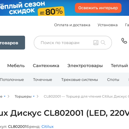
Оплата и доставка
Установка
Г
 товаров
Мебель
Сантехника
Электротовары
Теплый
Потолочные
Точечные
Трековые системы
Споты
ие
Торшеры
CL802001 — Торшер для чтения Citilux Дискус 
ux Дискус CL802001 (LED, 220V
кул:
CL802001
Бренд:
Citilux