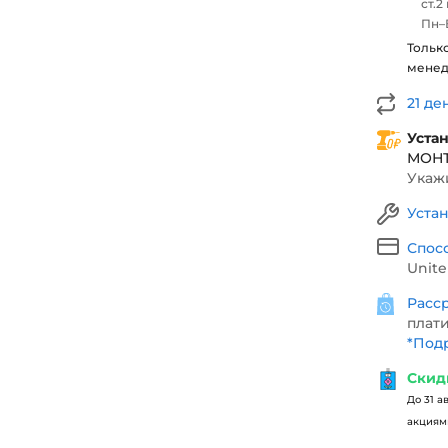
ст.2
Пн–В
Тольк
мене
21 де
Уста
МОН
Укажи
Уста
Спос
Unite
Расср
плати
*
Подр
Скид
До 31 а
акциями