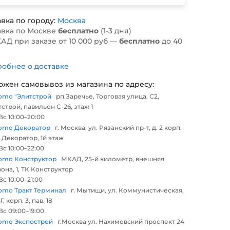
вка по городу:
Москва
авка по Москве
бесплатно
(1-3 дня)
АД при заказе от 10 000 руб —
бесплатно
до 40
обнее о доставке
ожен самовывоз из магазина по адресу:
omo "Элитстрой
рп.Заречье, Торговая улица, С2,
строй, павильон С-26, этаж 1
с 10:00–20:00
omo Декоратор
г. Москва, ул. Рязанский пр-т, д. 2 корп.
 Декоратор, 1й этаж
с 10:00–22:00
omo Конструктор
МКАД, 25-й километр, внешняя
она, 1, ТК Конструктор
с 10:00–21:00
omo Тракт Терминал
г. Мытищи, ул. Коммунистическая,
Г, корп. 3, пав. 18
с 09:00–19:00
omo Экспострой
г.Москва ул. Нахимовский проспект 24