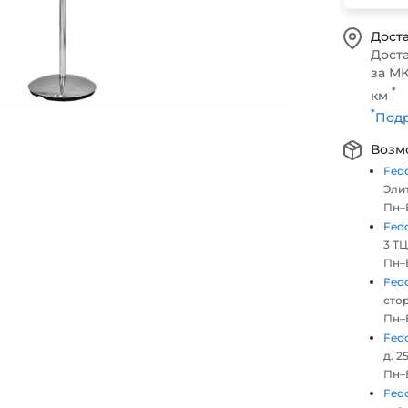
Доста
Дост
за МК
*
км
*
Подр
Возм
Fed
Элит
Пн–В
Fed
3 ТЦ
Пн–В
Fed
стор
Пн–В
Fed
д. 25
Пн–В
Fed