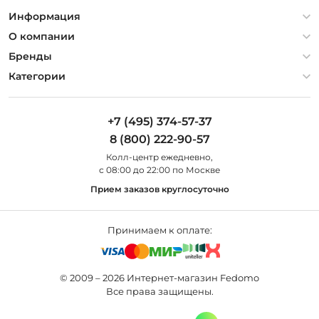
Информация
Политика конфиденциальности
О компании
Гарантия
О компании
Бренды
Оплата и доставка
Контакты
Artelamp
Категории
Установка
Дизайнерам
Maytoni
Люстры
Полезная информация
Odeon Light
Бра
+7 (495) 374-57-37
Новости
St Luce
Торшеры
8 (800) 222-90-57
Вопросы и ответы
Favourite
Настольные лампы
Колл-центр eжедневно,
Наши магазины
Lightstar
Уличные светильники
с 08:00 до 22:00 по Москве
Карта сайта
Citilux
Споты
Прием заказов круглосуточно
Все бренды
Светильники
Принимаем к оплате:
© 2009 – 2026 Интернет-магазин Fedomo
Все права защищены.