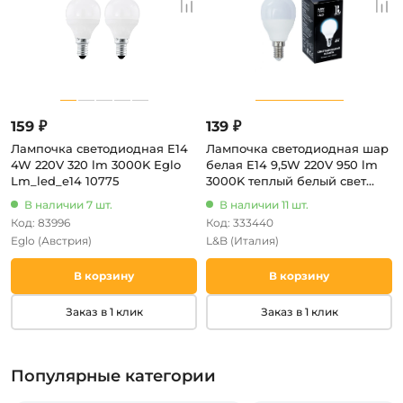
159 ₽
139 ₽
Лампочка светодиодная E14
Лампочка светодиодная шар
4W 220V 320 lm 3000K Eglo
белая E14 9,5W 220V 950 lm
Lm_led_e14 10775
3000K теплый белый свет
L&B E14-9,5W-3000К-G45_lb
В наличии 7 шт.
В наличии 11 шт.
Код: 83996
Код: 333440
Eglo
(Австрия)
L&B
(Италия)
В корзину
В корзину
Заказ в 1 клик
Заказ в 1 клик
Популярные категории