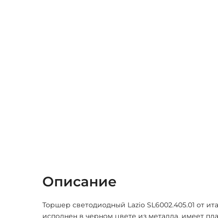
Описание
Торшер светодиодный Lazio SL6002.405.01 от ит
исполнен в черном цвете из металла, имеет пл