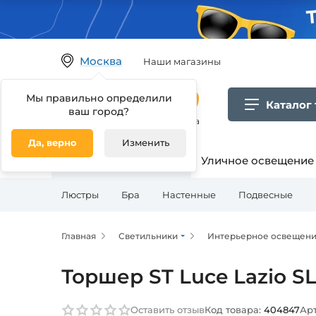
Москва
Наши магазины
Мы правильно определили
Каталог
ваш город?
Гипермаркет товаров для дома
Да, верно
Изменить
Освещение для дома
Уличное освещение
Люстры
Бра
Настенные
Подвесные
Главная
Светильники
Интерьерное освещен
Торшер ST Luce Lazio SL
Оставить отзыв
Код товара:
404847
Арт