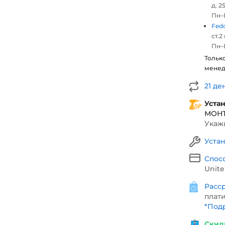
д. 25
Пн–В
Fed
ст.2
Пн–В
Тольк
мене
21 де
Уста
МОН
Укажи
Уста
Спос
Unite
Расср
плати
*
Подр
Скид