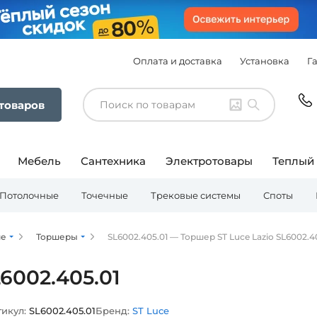
Оплата и доставка
Установка
Г
 товаров
Мебель
Сантехника
Электротовары
Теплый
Потолочные
Точечные
Трековые системы
Споты
ие
Торшеры
SL6002.405.01 — Торшер ST Luce Lazio SL6002.4
6002.405.01
икул:
SL6002.405.01
Бренд:
ST Luce