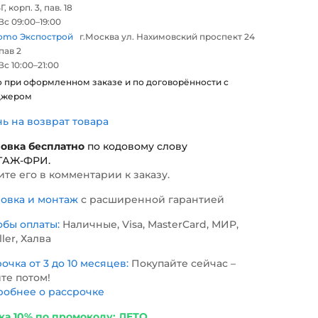
Г, корп. 3, пав. 18
с 09:00–19:00
omo Экспострой
г.Москва ул. Нахимовский проспект 24
 пав 2
с 10:00–21:00
о при оформленном заказе и по договорённости с
джером
нь на возврат товара
новка бесплатно
по кодовому слову
ТАЖ-ФРИ
.
те его в комментарии к заказу.
новка и монтаж
с расширенной гарантией
обы оплаты:
Наличные, Visa, MasterCard, МИР,
ller, Халва
очка от 3 до 10 месяцев:
Покупайте сейчас –
те потом!
обнее о рассрочке
ка 10% по промокоду: ЛЕТО