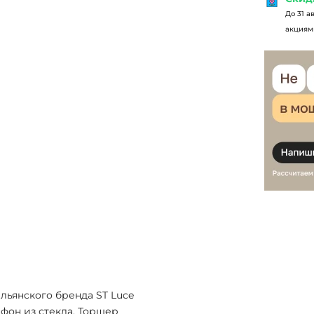
До 31 а
акциями
альянского бренда ST Luce
афон из стекла. Торшер