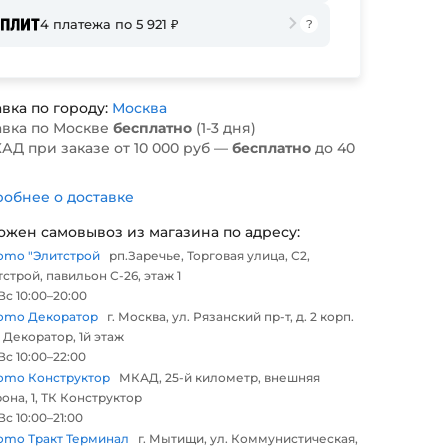
4 платежа по 5 921 ₽
вка по городу:
Москва
авка по Москве
бесплатно
(1-3 дня)
АД при заказе от 10 000 руб —
бесплатно
до 40
обнее о доставке
ожен самовывоз из магазина по адресу:
omo "Элитстрой
рп.Заречье, Торговая улица, С2,
строй, павильон С-26, этаж 1
с 10:00–20:00
omo Декоратор
г. Москва, ул. Рязанский пр-т, д. 2 корп.
 Декоратор, 1й этаж
с 10:00–22:00
omo Конструктор
МКАД, 25-й километр, внешняя
она, 1, ТК Конструктор
с 10:00–21:00
omo Тракт Терминал
г. Мытищи, ул. Коммунистическая,