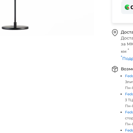
Доста
Дост
за МК
*
км
*
Подр
Возм
Fed
Элит
Пн–В
Fed
3 ТЦ
Пн–В
Fed
стор
Пн–В
Fed