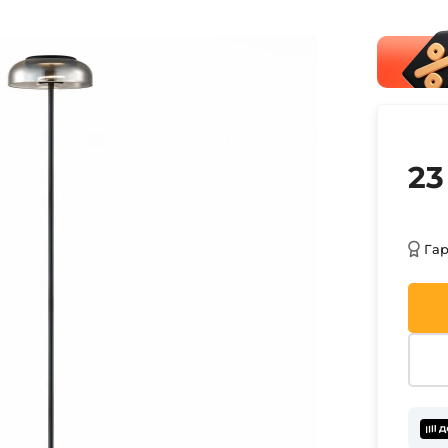
23
Га