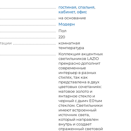
гостиная
,
спальня
,
кабинет
,
офис
на основание
Модерн
Пол
220
атации
комнатная
температура
Коллекция акцентных
светильников LAZIO
прекрасно дополнит
современные
интерьер в разных
стилях, так как
представлена в двух
цветовых сочетаниях:
матовое золото и
янтарное стекло и
черный с дымч E0тым
стеклом. Светильники
имеют встроенный
источник света,
который направлен
внутрь и создает
отраженный световой