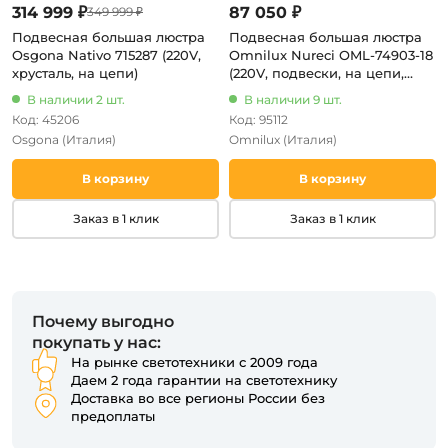
314 999 ₽
87 050 ₽
349 999 ₽
Подвесная большая люстра
Подвесная большая люстра
Osgona Nativo 715287 (220V,
Omnilux Nureci OML-74903-18
хрусталь, на цепи)
(220V, подвески, на цепи,
подсвечник, свеча)
В наличии 2 шт.
В наличии 9 шт.
Код: 45206
Код: 95112
Osgona
(Италия)
Omnilux
(Италия)
В корзину
В корзину
Заказ в 1 клик
Заказ в 1 клик
Почему выгодно
покупать у нас:
На рынке светотехники с 2009 года
Даем 2 года гарантии на светотехнику
Доставка во все регионы России без
предоплаты