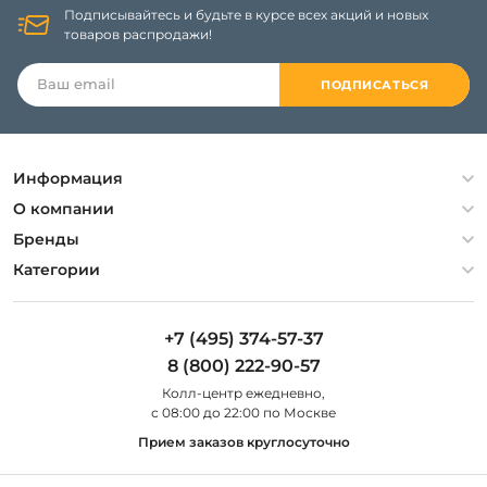
Подписывайтесь и будьте в курсе всех акций и новых
товаров распродажи!
ПОДПИСАТЬСЯ
Информация
Политика конфиденциальности
О компании
Гарантия
О компании
Бренды
Оплата и доставка
Контакты
Artelamp
Категории
Установка
Дизайнерам
Maytoni
Люстры
Полезная информация
Odeon Light
Бра
+7 (495) 374-57-37
Новости
St Luce
Торшеры
8 (800) 222-90-57
Вопросы и ответы
Favourite
Настольные лампы
Колл-центр eжедневно,
Наши магазины
Lightstar
Уличные светильники
с 08:00 до 22:00 по Москве
Карта сайта
Citilux
Споты
Прием заказов круглосуточно
Все бренды
Светильники