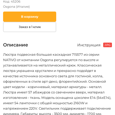
Код: 45206
Osgona
(Италия)
В корзину
Заказ в 1 клик
Описание
Инструкция
JPG
Люстра подвесная большая каскадная 715577 из серии
NATIVO от компании Osgona регулируется по высоте и
устанавливается на металлический крюк. Классическая
люстра украшена хрусталем и прекрасно подойдет в
качестве источника основного света для гостиной, холла,
оформленных в стиле арт-деко, флорентийский. Основной
цвет модели - коричневый, материал арматуры - металл.
Люстра имеет 57 абажуров со свечением вверх, материал
изготовления - ткань. Модель оснащена цоколем E14 (54xE14),
имеет 54 лампочки с общей мощностью 2160W и
напряжением 220V. Светильник поддерживает подключение
диммера. Габариты: высота - 3500 мм, диаметр - 1700 мм.