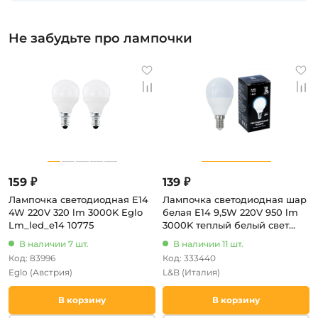
Не забудьте про лампочки
159 ₽
139 ₽
Лампочка светодиодная E14
Лампочка светодиодная шар
4W 220V 320 lm 3000K Eglo
белая E14 9,5W 220V 950 lm
Lm_led_e14 10775
3000K теплый белый свет
L&B E14-9,5W-3000К-G45_lb
В наличии 7 шт.
В наличии 11 шт.
Код: 83996
Код: 333440
Eglo
(Австрия)
L&B
(Италия)
В корзину
В корзину