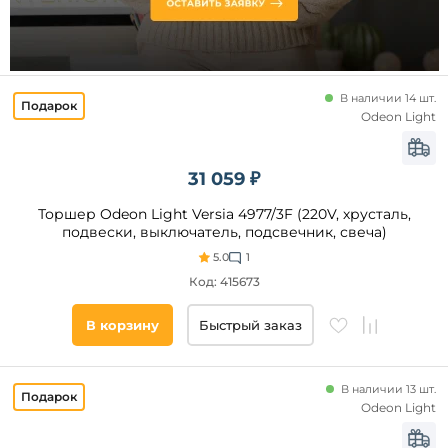
Камень
Латунь
Акрил
Длина,
В наличии 14 шт.
мм
Смола
Odeon Light
Полимер
от
Кожа
31 059 ₽
до
Алюминий
Торшер Odeon Light Versia 4977/3F (220V, хрусталь,
подвески, выключатель, подсвечник, свеча)
5.0
1
Код: 415673
В корзину
Быстрый заказ
Ширина,
мм
от
В наличии 13 шт.
Odeon Light
до