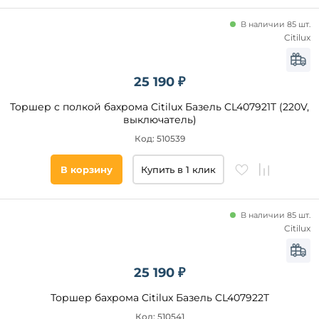
Площадь
В наличии 85 шт.
освещения,
Citilux
кв. м
25 190 ₽
Страна
Торшер с полкой бахрома Citilux Базель CL407921T (220V,
Направленный
выключатель)
свет
Код: 510539
да
В корзину
Купить в 1 клик
Технические
особенности
В наличии 85 шт.
Citilux
С
полкой
Подсветка
25 190 ₽
для
чтения
Торшер бахрома Citilux Базель CL407922T
Со
Код: 510541