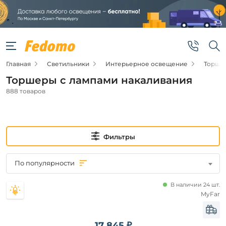
Фильтры
Цена
Главная
Светильники
Интерьерное освещение
Торше
от
Торшеры с лампами накаливания
до
888 товаров
Фильтры
Новинка
По популярности
Новинка
В наличии 24 шт.
MyFar
Видео
17 845 ₽