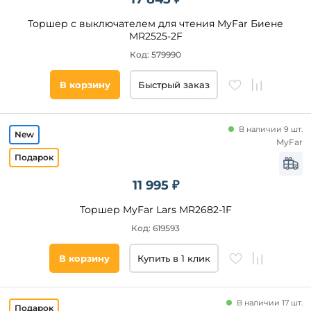
Да
Торшер с выключателем для чтения MyFar Биене
MR2525-2F
Бренд
Код: 579990
Loft
IT
В корзину
Быстрый заказ
Reluce
Citilux
В наличии 9 шт.
Moderli
MyFar
Lussole
Eglo
11 995 ₽
Lussole
Lgo
Торшер MyFar Lars MR2682-1F
Arte
Код: 619593
Lamp
Цвет
Eurosvet
плафонов
В корзину
Купить в 1 клик
Art
Белый
Classic
Черный
Kink
В наличии 17 шт.
Light