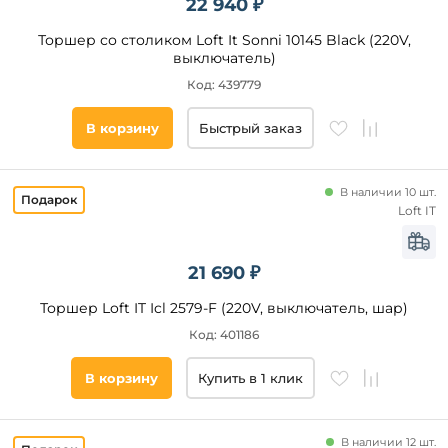
22 940 ₽
для
Все
чтения
фильтры
Торшер со столиком Loft It Sonni 10145 Black (220V,
изогнутые
выключатель)
торшеры
Код: 439779
шар
Подобрать
торшеры
товары
В корзину
Быстрый заказ
удочка
торшер
колонна
В наличии 10 шт.
фонарь
Loft IT
бахрома
21 690 ₽
Торшер Loft IT Icl 2579-F (220V, выключатель, шар)
Код: 401186
В корзину
Купить в 1 клик
В наличии 12 шт.