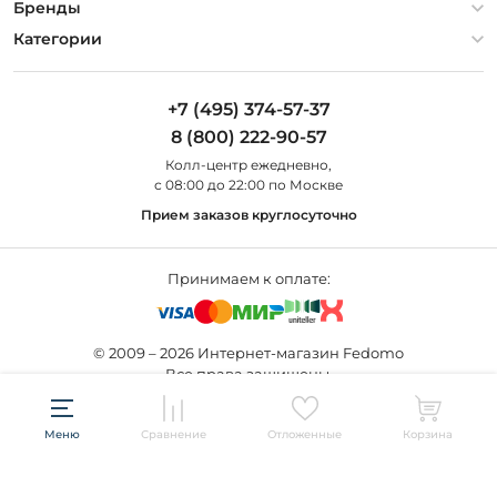
Гарантия
О компании
Бренды
Оплата и доставка
Контакты
Artelamp
Категории
Установка
Дизайнерам
Maytoni
Люстры
Полезная информация
Odeon Light
Бра
+7 (495) 374-57-37
Новости
St Luce
Торшеры
8 (800) 222-90-57
Вопросы и ответы
Favourite
Настольные лампы
Колл-центр eжедневно,
Наши магазины
Lightstar
Уличные светильники
с 08:00 до 22:00 по Москве
Карта сайта
Citilux
Споты
Прием заказов круглосуточно
Все бренды
Светильники
Принимаем к оплате:
© 2009 – 2026 Интернет-магазин Fedomo
Все права защищены.
Создание сайта —
Меню
Сравнение
Отложенные
Корзина