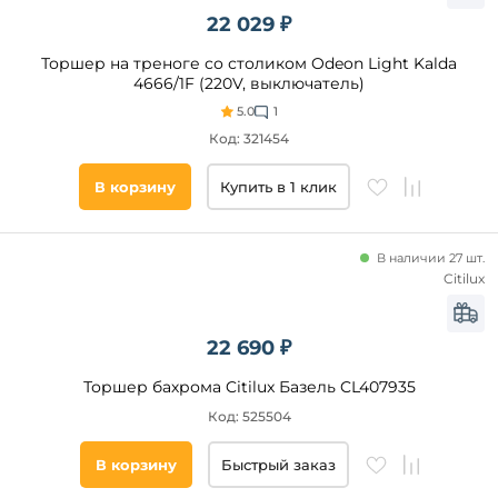
22 029 ₽
Торшер на треноге со столиком Odeon Light Kalda
4666/1F (220V, выключатель)
5.0
1
Код: 321454
Высота,
мм
В корзину
Купить в 1 клик
от
до
В наличии 27 шт.
Citilux
22 690 ₽
Торшер бахрома Citilux Базель CL407935
Количество
Код: 525504
плафонов и
абажуров,
В корзину
Быстрый заказ
шт