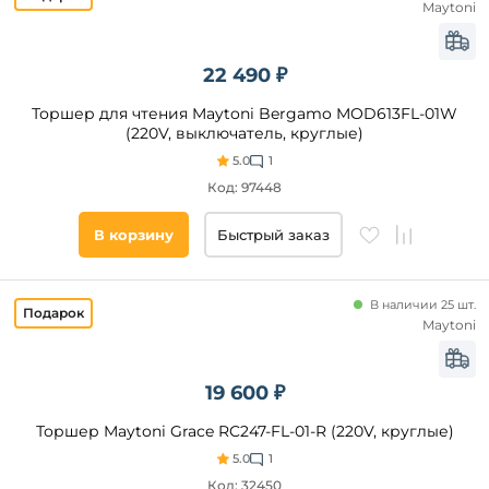
Maytoni
Бежевый
Velante
Прозрачный
Ambrella
Серый
22 490 ₽
ImperiumLoft
Золото
Торшер для чтения Maytoni Bergamo MOD613FL-01W
Коричневый
(220V, выключатель, круглые)
Хром
5.0
1
Код: 97448
Желтый
Зеленый
Цвет
В корзину
Быстрый заказ
основания
Латунь
Серебро
Черный
В наличии 25 шт.
Кремовый
Золото
Maytoni
Красный
Белый
Хром
19 600 ₽
Бронза
Торшер Maytoni Grace RC247-FL-01-R (220V, круглые)
Латунь
Прозрачный
5.0
1
Код: 32450
Коричневый