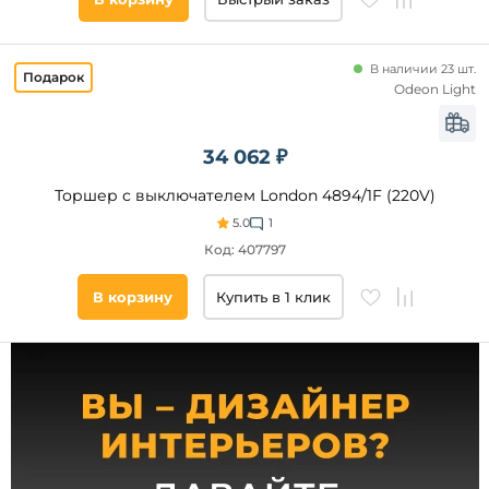
дача
E27
над
обеденным
E14
столом
В наличии 23 шт.
LED
Odeon Light
G9
GU10
34 062 ₽
Торшер с выключателем London 4894/1F (220V)
Тип
5.0
1
ламп
Код: 407797
Накаливания
В корзину
Купить в 1 клик
Светодиодные
Галогенные
Материал
плафона
Ткань