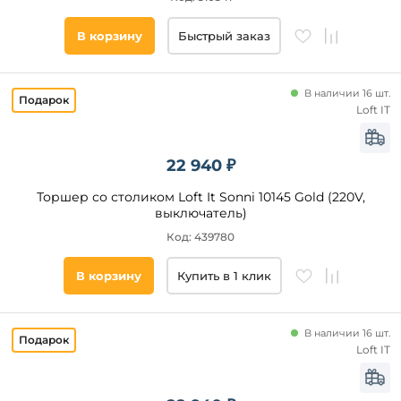
столиком
Регулировка
В корзину
Быстрый заказ
по высоте
Гибкая
ножка
В наличии 16 шт.
С USB-
Loft IT
портом
Список
тегов
С
товара
USB
22 940 ₽
круглые
Торшер со столиком Loft It Sonni 10145 Gold (220V,
на
выключатель)
треноге
Код: 439780
торшер
со
столиком
В корзину
Купить в 1 клик
бриллианты
свеча
В наличии 16 шт.
под
Loft IT
старину
подсвечник