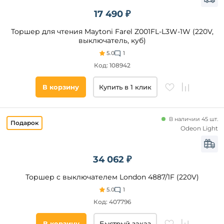
Ретро
17 490 ₽
Минимализм
Арт-
Торшер для чтения Maytoni Farel Z001FL-L3W-1W (220V,
Деко
выключатель, куб)
Техно
5.0
1
Скандинавский
Код: 108942
Помещение
Тиффани
В корзину
Купить в 1 клик
гостиная
Хай-
Тек
спальня
Прованс
зал
В наличии 45 шт.
Индустриальный
Odeon Light
прихожая
и
Флористика
коридор
34 062 ₽
кабинет
холл
Торшер с выключателем London 4887/1F (220V)
офис
5.0
1
кафе
Код: 407796
Цоколь
кухня
В корзину
Быстрый заказ