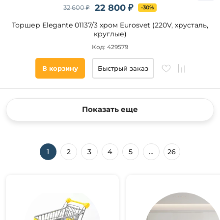
22 800 ₽
32 600 ₽
-30%
Торшер Elegante 01137/3 хром Eurosvet (220V, хрусталь,
круглые)
Код: 429579
В корзину
Быстрый заказ
Показать еще
1
2
3
4
5
…
26