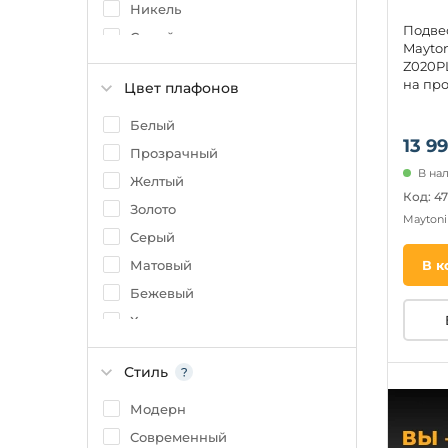
Никель
Подве
Серый
Mayton
Шампань
Z020PL
на про
Цвет плафонов
Патина
Коричневый
Белый
13 99
Серебро
Прозрачный
В на
Бежевый
Желтый
Код: 4
Прозрачный
Золото
Mayton
Серый
Матовый
В к
Бежевый
Хром
Черный
Стиль
Коричневый
Латунь
Модерн
Янтарный
Современный