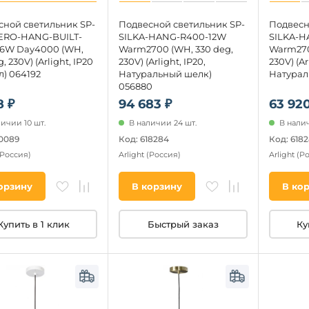
сной светильник SP-
Подвесной светильник SP-
Подвесн
ERO-HANG-BUILT-
SILKA-HANG-R400-12W
SILKA-H
16W Day4000 (WH,
Warm2700 (WH, 330 deg,
Warm270
, 230V) (Arlight, IP20
230V) (Arlight, IP20,
230V) (Ar
) 064192
Натуральный шелк)
Натурал
056880
8 ₽
94 683 ₽
63 920
ичии 10 шт.
В наличии 24 шт.
В налич
10089
Код: 618284
Код: 618
(Россия)
Arlight
(Россия)
Arlight
(Р
орзину
В корзину
В ко
Купить в 1 клик
Быстрый заказ
Ку