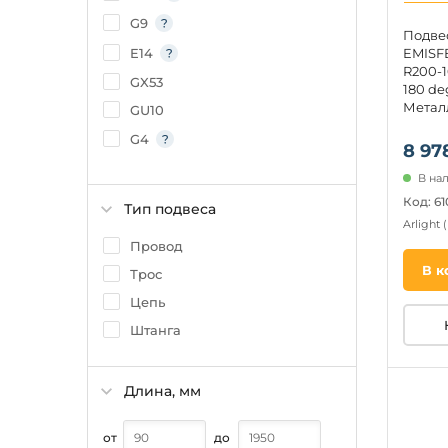
G9
Подве
EMISF
E14
R200-
GX53
180 deg
Металл
GU10
G4
8 97
GU5.3
В нал
G5.3
Код: 6
Тип подвеса
Arlight
GU9
Провод
В к
Трос
Цепь
Штанга
Длина, мм
от
до