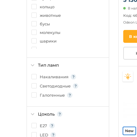
кольцо
В нал
животные
Код: 4
Odeon 
бусы
молекулы
В к
шарики
цветы
клетка
Тип ламп
круглые
птички
Накаливания
ангелы
Светодиодные
космос
Галогенные
лепестки
Цоколь
E27
LED