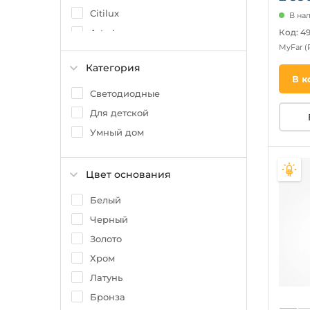
Citilux
В на
Код: 49
Arte Lamp
MyFar
(
33 Идеи
Категория
Aployt
В к
L'Arte Luce
Светодиодные
Freya
Для детской
Lussole
Умный дом
Eglo
Цвет основания
Белый
Черный
Золото
Хром
Латунь
Бронза