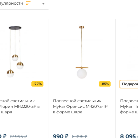
пулярности
-77%
-85%
сной светильник
Подвесной светильник
Подвесн
 Лорин MR2220-3P в
MyFar Фрэнсис MR2073-1P
MyFar П
 шара
в форме шара
форме 
0 ₽
990 ₽
8 095 
12 995 ₽
6 395 ₽