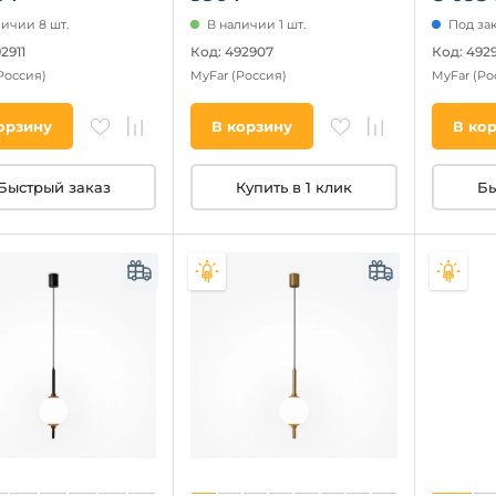
личии 8 шт.
В наличии 1 шт.
Под за
2911
Код: 492907
Код: 4929
Россия)
MyFar
(Россия)
MyFar
(Ро
орзину
В корзину
В ко
Быстрый заказ
Купить в 1 клик
Бы