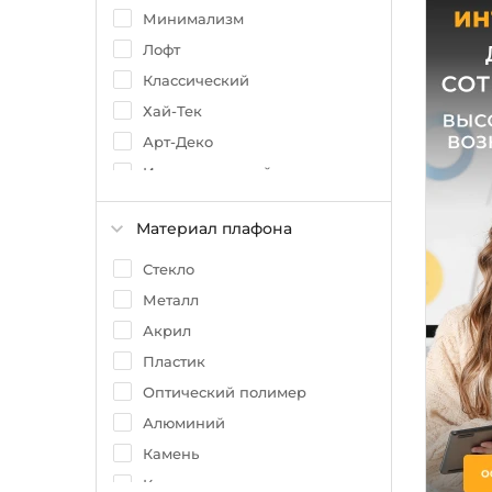
Дымчатый
Минимализм
Лофт
Классический
Хай-Тек
Арт-Деко
Индустриальный
Техно
Материал плафона
Флористика
Скандинавский
Стекло
Восточный
Металл
Акрил
Пластик
Оптический полимер
Алюминий
Камень
Керамика