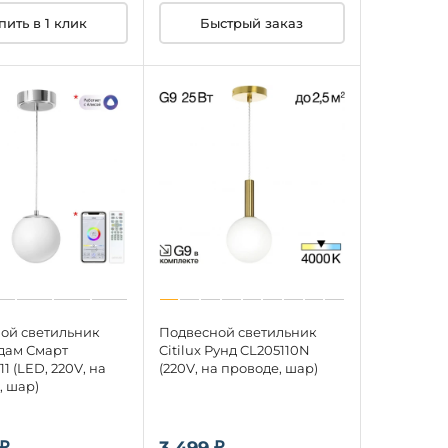
Быстрый заказ
пить в 1 клик
ой светильник
Подвесной светильник
Адам Смарт
Citilux Рунд CL205110N
1 (LED, 220V, на
(220V, на проводе, шар)
, шар)
₽
3 499 ₽