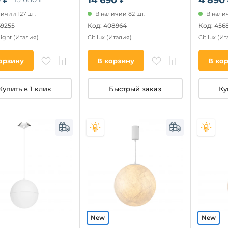
ичии 127 шт.
В наличии 82 шт.
В налич
69255
Код: 408964
Код: 456
Light
(Италия)
Citilux
(Италия)
Citilux
(Ит
орзину
В корзину
В ко
Купить в 1 клик
Быстрый заказ
Ку