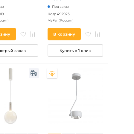
каз
Под заказ
19
Код: 492923
ссия)
MyFar
(Россия)
рзину
В корзину
стрый заказ
Купить в 1 клик