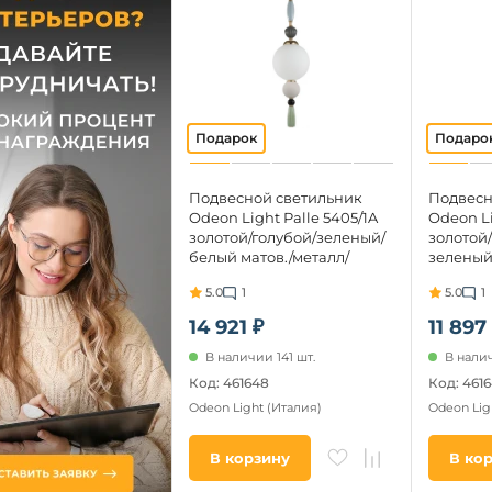
Подвесной светильник
Подвесн
Odeon Light Palle 5405/1A
Odeon Li
золотой/голубой/зеленый/
золотой
белый матов./металл/
зеленый
керамика/стекло E14
металл/
5.0
1
5.0
1
1*40W (220V, подвески, на
E14 1*40
проводе, шар, бусы)
на прово
14 921 ₽
11 897
В наличии 141 шт.
В налич
Код: 461648
Код: 4616
Odeon Light
(Италия)
Odeon Lig
В корзину
В ко