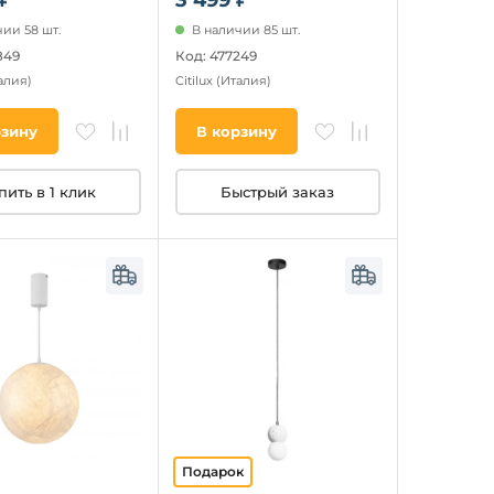
ии 58 шт.
В наличии 85 шт.
849
Код: 477249
алия)
Citilux
(Италия)
рзину
В корзину
пить в 1 клик
Быстрый заказ