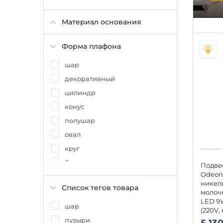
Бумага
Материал основания
Алебастр
Полиметилметакрилат
Форма плафона
Полимер
шар
Хрусталь
декоративный
Ткань
цилиндр
конус
полушар
овал
круг
бокал
Подве
Odeon 
полусфера
никел
Список тегов товара
эллипс
молоч
LED 9
шар
(220V,
пузыри
5 130