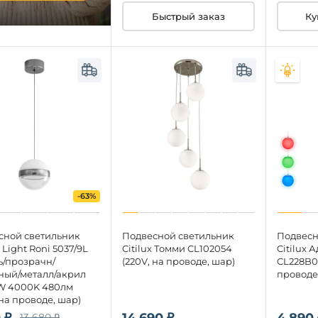
Быстрый заказ
Ку
-63%
сной светильник
Подвесной светильник
Подвесн
Light Roni 5037/9L
Citilux Томми CL102054
Citilux 
ь/прозрачн/
(220V, на проводе, шар)
CL228B01
ный/металл/акрил
проводе
W 4000K 480лм
 на проводе, шар)
 ₽
14 690 ₽
4 890 
13 680 ₽