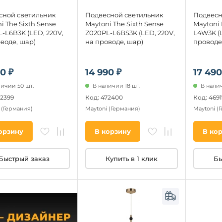
сной светильник
Подвесной светильник
Подвесн
i The Sixth Sense
Maytoni The Sixth Sense
Maytoni
-L6B3K (LED, 220V,
Z020PL-L6BS3K (LED, 220V,
L4W3K (L
воде, шар)
на проводе, шар)
проводе
0 ₽
14 990 ₽
17 490
личии 50 шт.
В наличии 18 шт.
В налич
72399
Код: 472400
Код: 4691
i
(Германия)
Maytoni
(Германия)
Maytoni
(
орзину
В корзину
В ко
Быстрый заказ
Купить в 1 клик
Бы