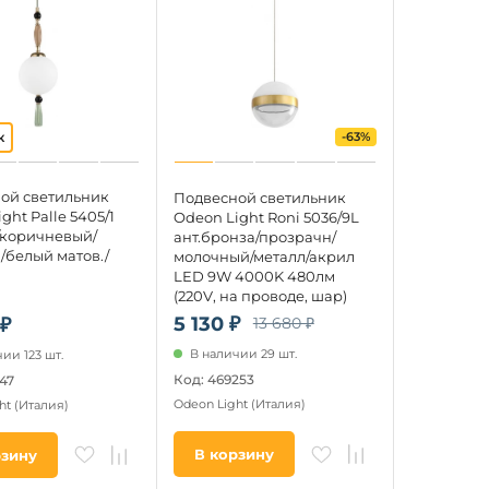
-63%
ой светильник
Подвесной светильник
ght Palle 5405/1
Odeon Light Roni 5036/9L
/коричневый/
ант.бронза/прозрачн/
/белый матов./
молочный/металл/акрил
керамика/стекло
LED 9W 4000K 480лм
W (220V, подвески,
(220V, на проводе, шар)
де, шар)
5 130 ₽
13 680 ₽
 ₽
В наличии 29 шт.
ии 123 шт.
Код: 469253
47
Odeon Light
(Италия)
ht
(Италия)
В корзину
рзину