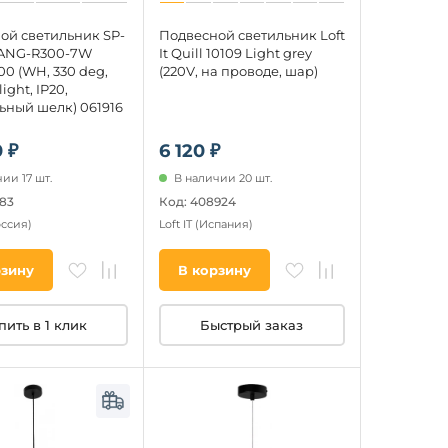
ой светильник SP-
Подвесной светильник Loft
ANG-R300-7W
It Quill 10109 Light grey
0 (WH, 330 deg,
(220V, на проводе, шар)
light, IP20,
ьный шелк) 061916
 ₽
6 120 ₽
ии 17 шт.
В наличии 20 шт.
283
Код: 408924
оссия)
Loft IT
(Испания)
рзину
В корзину
пить в 1 клик
Быстрый заказ