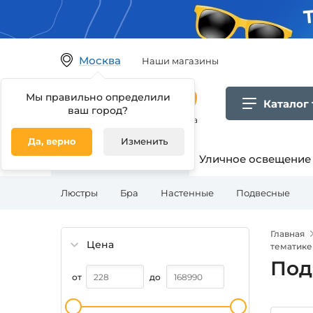
Москва
Наши магазины
Мы правильно определили
Каталог
ваш город?
Гипермаркет товаров для дома
Да, верно
Изменить
Освещение для дома
Уличное освещение
Люстры
Бра
Настенные
Подвесные
Главная
Цена
тематике
Под
от
до