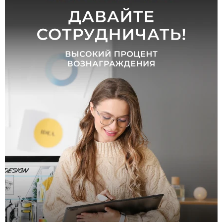
Количество
плафонов и
абажуров,
шт
от
до
Цоколь