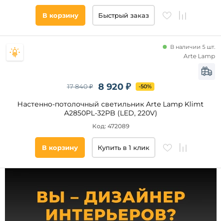
В корзину
Быстрый заказ
Ширина,
В наличии 5 шт.
мм
Arte Lamp
от
8 920 ₽
17 840 ₽
-50%
до
Настенно-потолочный светильник Arte Lamp Klimt
A2850PL-32PB (LED, 220V)
Код: 472089
В корзину
Купить в 1 клик
Высота,
мм
от
до