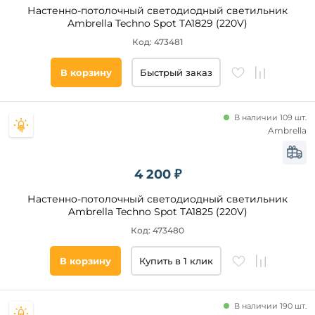
Регулировка
Настенно-потолочный светодиодный светильник
яркости
Ambrella Techno Spot TA1829 (220V)
Ночной
Код: 473481
режим
RGB
В корзину
Быстрый заказ
С USB-
портом
Гибкая
В наличии 109 шт.
ножка
Ambrella
Наличие
выключателя
4 200 ₽
да
Настенно-потолочный светодиодный светильник
Ambrella Techno Spot TA1825 (220V)
Вид
Код: 473480
выключателя
На
В корзину
Купить в 1 клик
корпусе
В наличии 190 шт.