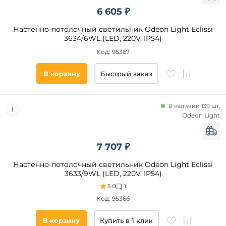
Да
6 605 ₽
Настенно-потолочный светильник Odeon Light Eclissi
Бренд
3634/6WL (LED, 220V, IP54)
iLedex
Код: 95367
Эра
В корзину
Быстрый заказ
Citilux
Ambrella
Lightstar
В наличии 139 шт.
Odeon Light
Eglo
Odeon
Light
7 707 ₽
Favourite
Настенно-потолочный светильник Odeon Light Eclissi
Arte
3633/9WL (LED, 220V, IP54)
Стиль
Lamp
5.0
1
Kink
Хай-
Light
Код: 95366
Тек
ST
Современный
Luce
В корзину
Купить в 1 клик