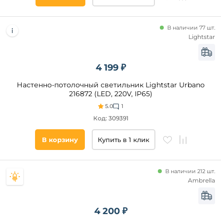
освещения,
кв. м
В наличии 77 шт.
Lightstar
Страна
Степень
4 199 ₽
защиты,
IP
Настенно-потолочный светильник Lightstar Urbano
216872 (LED, 220V, IP65)
Тип
5.0
1
управления
Код: 309391
Пульт
В корзину
Купить в 1 клик
управления
Технические
В наличии 212 шт.
особенности
Ambrella
Регулировка
цветовой
4 200 ₽
температуры