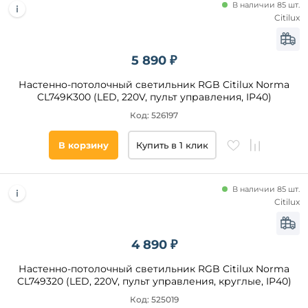
В наличии 85 шт.
Пластик
Citilux
Оптический
полимер
5 890 ₽
Акрил
Силикон
Настенно-потолочный светильник RGB Citilux Norma
CL749K300 (LED, 220V, пульт управления, IP40)
Канат
Код: 526197
Хрусталь
В корзину
Купить в 1 клик
Материал
основания
В наличии 85 шт.
Citilux
Длина,
мм
от
4 890 ₽
Настенно-потолочный светильник RGB Citilux Norma
до
CL749320 (LED, 220V, пульт управления, круглые, IP40)
Код: 525019