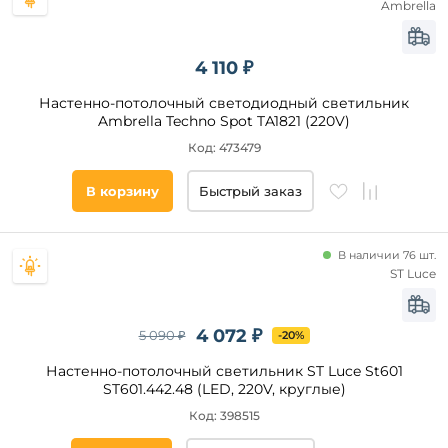
Ambrella
Все
фильтры
4 110 ₽
Подобрать
Настенно-потолочный светодиодный светильник
товары
Ambrella Techno Spot TA1821 (220V)
Код: 473479
В корзину
Быстрый заказ
В наличии 76 шт.
ST Luce
4 072 ₽
5 090 ₽
-20%
Настенно-потолочный светильник ST Luce St601
ST601.442.48 (LED, 220V, круглые)
Код: 398515