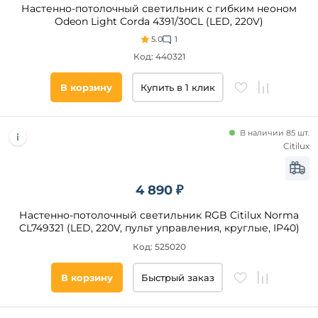
Настенно-потолочный светильник с гибким неоном
Черный
Odeon Light Corda 4391/30CL (LED, 220V)
Золото
5.0
1
Код: 440321
Цвет
В корзину
Купить в 1 клик
основания
Белый
В наличии 85 шт.
Черный
Citilux
Золото
Древесный
4 890 ₽
Бронза
Серый
Настенно-потолочный светильник RGB Citilux Norma
CL749321 (LED, 220V, пульт управления, круглые, IP40)
Латунь
Код: 525020
Материал
В корзину
Быстрый заказ
плафона
Металл