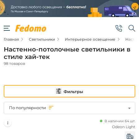
Фильтры
Цена
Главная
Светильники
Интерьерное освещение
Насте
от
Настенно-потолочные светильники в
до
стиле хай-тек
98 товаров
Фильтры
Новинка
По популярности
Новинка
В наличии 64 шт.
Odeon Light
Видео