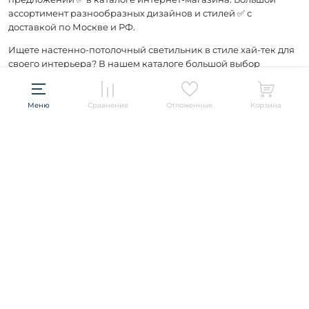
ассортимент разнообразных дизайнов и стилей ✅ с
доставкой по Москве и РФ.
Ищете настенно-потолочный светильник в стиле хай-тек для
своего интерьера? В нашем каталоге большой выбор
моделей, которые подойдут для любой комнаты.
Меню
Сравнение
Отложенные
Корзина
Подписывайтесь и будьте в курсе всех акций и новых
товаров распродажи!
ПОДПИСАТЬСЯ
Информация
Политика конфиденциальности
О компании
Гарантия
О компании
Бренды
Оплата и доставка
Контакты
Artelamp
Категории