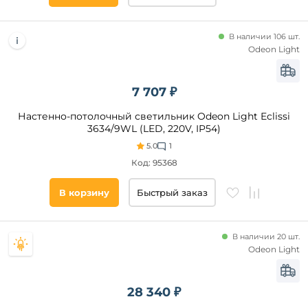
Техно
Минимализм
В наличии 106 шт.
Модерн
Odeon Light
Категория
7 707 ₽
Светодиодные
Настенно-потолочный светильник Odeon Light Eclissi
С
3634/9WL (LED, 220V, IP54)
пультом
5.0
1
Линейные
Код: 95368
Для
чтения
В корзину
Быстрый заказ
С
гибким
неоном
В наличии 20 шт.
Odeon Light
Цвет
плафонов
28 340 ₽
Белый