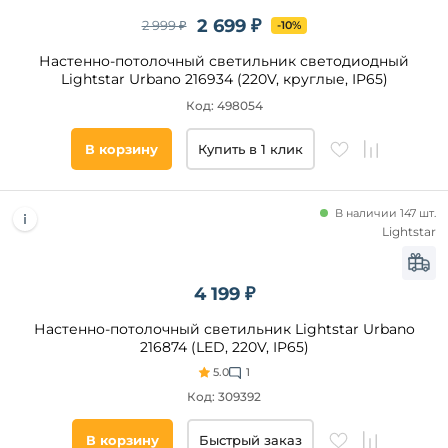
спальня
2 699 ₽
2 999 ₽
-10%
гостиная
Настенно-потолочный светильник светодиодный
прихожая
Lightstar Urbano 216934 (220V, круглые, IP65)
и
коридор
Код: 498054
офис
В корзину
Купить в 1 клик
кухня
кафе
магазин
В наличии 147 шт.
Lightstar
зал
Форма
кабинет
холл
4 199 ₽
квадратная
ванная
Настенно-потолочный светильник Lightstar Urbano
другая
над
216874 (LED, 220V, IP65)
круглая
обеденным
5.0
1
столом
прямоугольная
Код: 309392
В корзину
Быстрый заказ
Площадь