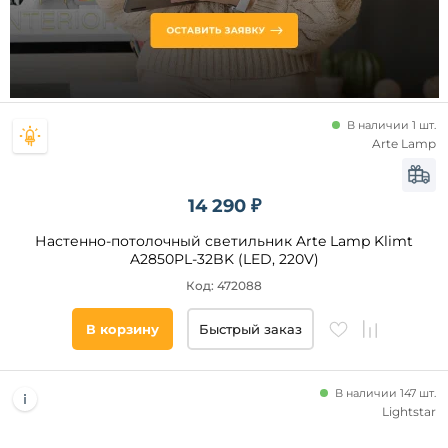
LED
GU10
Тип
ламп
В наличии 1 шт.
Arte Lamp
Светодиодные
14 290 ₽
Цвет
свечения
Настенно-потолочный светильник Arte Lamp Klimt
A2850PL-32BK (LED, 220V)
теплый
Код: 472088
нейтральный
В корзину
Быстрый заказ
холодный
дневной
В наличии 147 шт.
Lightstar
Помещение