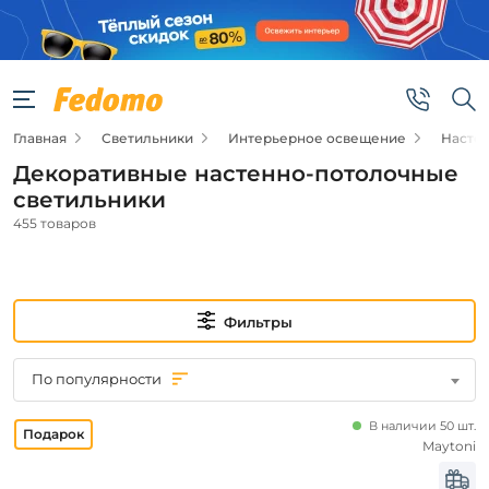
Фильтры
Цена
Главная
Светильники
Интерьерное освещение
Насте
от
Декоративные настенно-потолочные
до
светильники
455 товаров
Фильтры
Новинка
По популярности
Новинка
В наличии 50 шт.
Maytoni
Видео