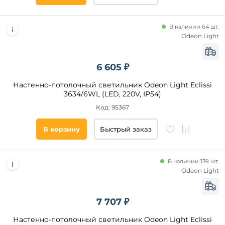
Лофт
Eglo
Индустриальный
Vitaluce
В наличии 64 шт.
Скандинавский
Odeon Light
Категория
6 605 ₽
Светодиодные
Настенно-потолочный светильник Odeon Light Eclissi
С
3634/6WL (LED, 220V, IP54)
пультом
Код: 95367
Для
детской
В корзину
Быстрый заказ
Линейные
Датчик
движения
В наличии 139 шт.
Умный
Odeon Light
дом
С
гибким
7 707 ₽
Цвет
неоном
плафонов
Настенно-потолочный светильник Odeon Light Eclissi