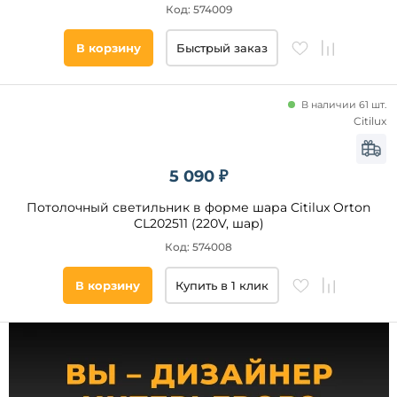
Хрусталь
Код: 574009
Ткань
Длина,
мм
В корзину
Быстрый заказ
Алебастр
Без
от
плафона
В наличии 61 шт.
Citilux
до
5 090 ₽
Потолочный светильник в форме шара Citilux Orton
CL202511 (220V, шар)
Код: 574008
Ширина,
мм
В корзину
Купить в 1 клик
от
до