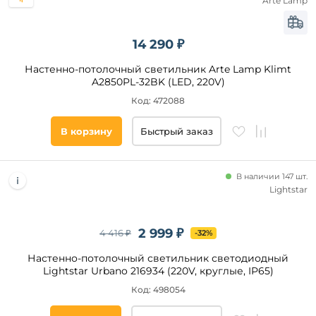
Arte Lamp
Регулировка
цветовой
температуры
14 290 ₽
Регулировка
яркости
Настенно-потолочный светильник Arte Lamp Klimt
Регулировка
A2850PL-32BK (LED, 220V)
по высоте
Код: 472088
Ночной
режим
В корзину
Быстрый заказ
RGB
С
аккумулятором
В наличии 147 шт.
Все
Lightstar
фильтры
2 999 ₽
4 416 ₽
-32%
Подобрать
Настенно-потолочный светильник светодиодный
товары
Lightstar Urbano 216934 (220V, круглые, IP65)
Код: 498054