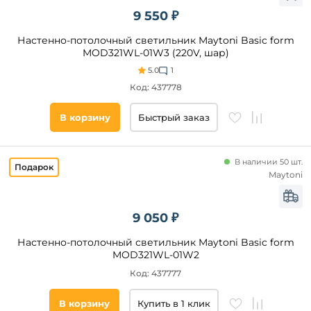
Да
9 550 ₽
Настенно-потолочный светильник Maytoni Basic form
Бренд
MOD321WL-01W3 (220V, шар)
5.0
1
Sonex
Код: 437778
iLedex
Feron
В корзину
Быстрый заказ
Wolta
33
Идеи
В наличии 50 шт.
Maytoni
Odeon
Light
Marset
9 050 ₽
Stilfort
Настенно-потолочный светильник Maytoni Basic form
Стиль
Lightstar
MOD321WL-01W2
Citilux
Модерн
Код: 437777
Mantra
Хай-
Тек
Slv
В корзину
Купить в 1 клик