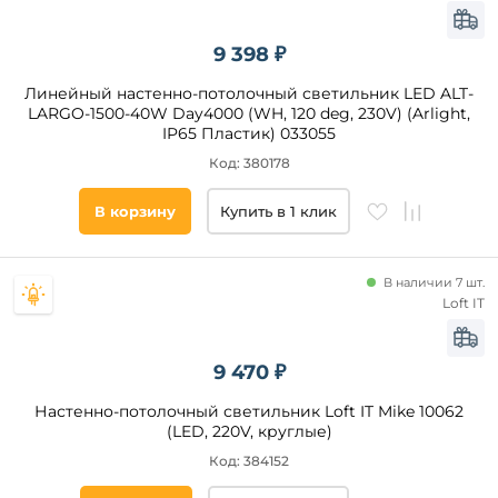
Светодиодные
Накаливания
9 398 ₽
Линейный настенно-потолочный светильник LED ALT-
LARGO-1500-40W Day4000 (WH, 120 deg, 230V) (Arlight,
Цвет
IP65 Пластик) 033055
свечения
Код: 380178
теплый
В корзину
Купить в 1 клик
нейтральный
холодный
дневной
В наличии 7 шт.
Loft IT
Помещение
9 470 ₽
ванная
Настенно-потолочный светильник Loft IT Mike 10062
спальня
(LED, 220V, круглые)
гостиная
Код: 384152
прихожая
и