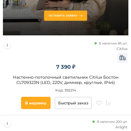
до
В наличии 85 шт.
Цоколь
Citilux
LED
7 390 ₽
E14
E27
Настенно-потолочный светильник Citilux Бостон
CL709323N (LED, 220V, диммер, круглые, IP44)
G9
Код: 392214
GU10
G13
В корзину
Быстрый заказ
Тип
В наличии 200 шт.
ламп
Arlight