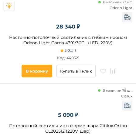
Коричневый
В наличии 23 шт.
Odeon Light
Бежевый
Латунь
Бронза
28 340 ₽
Никель
Материал
Настенно-потолочный светильник с гибким неоном
плафона
Серебро
Odeon Light Corda 4391/30CL (LED, 220V)
Желтый
5.0
1
Пластик
Венге
Код: 440321
Стекло
Голубой
Металл
В корзину
Купить в 1 клик
Акрил
Полипропилен
В наличии 78 шт.
Камень
Citilux
Оптический
полимер
Поликарбонат
5 090 ₽
Силикон
Потолочный светильник в форме шара Citilux Orton
Материал
Канат
CL202512 (220V, шар)
основания