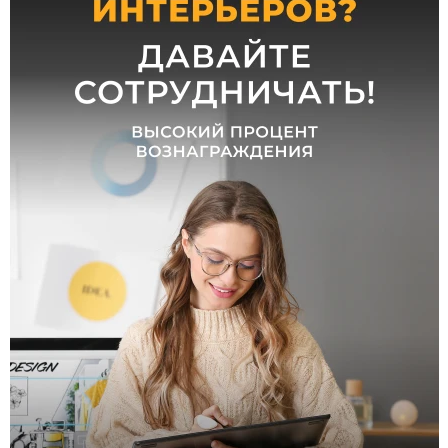
Высота,
мм
от
до
Количество
плафонов и
абажуров,
шт
от