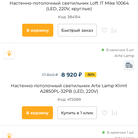
Настенно-потолочный светильник Loft IT Mike 10064
Степень
(LED, 220V, круглые)
защиты,
IP
Код: 384154
В корзину
Быстрый заказ
Тип
управления
Пульт
В наличии 5 шт.
управления
Arte Lamp
Датчик
движения
Управление
8 920 ₽
17 840 ₽
-50%
смартфоном
Настенно-потолочный светильник Arte Lamp Klimt
Диммер
A2850PL-32PB (LED, 220V)
Свето-
шумовой
Код: 472089
датчик
В корзину
Купить в 1 клик
Технические
особенности
В наличии 1 шт.