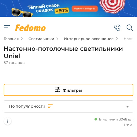
Фильтры
Цена
Главная
Светильники
Интерьерное освещение
Насте
от
Настенно-потолочные светильники
до
Uniel
57 товаров
Фильтры
Новинка
По популярности
Новинка
В наличии 3048 шт.
Uniel
Бренд