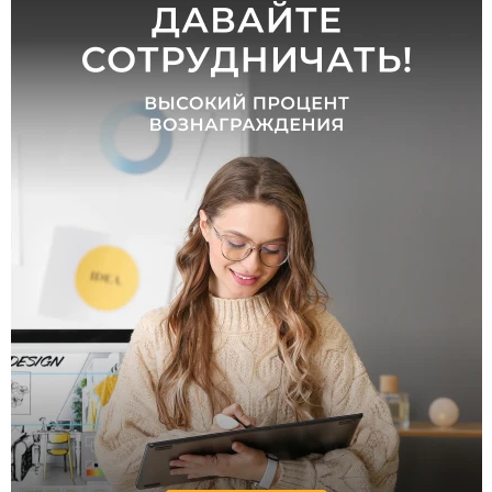
Светодиодные
Накаливания
Цвет
свечения
нейтральный
холодный
дневной
Помещение
склад
магазин
офис
ванная