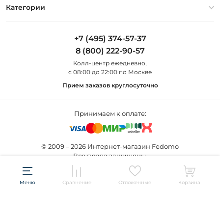
Оплата и доставка
Контакты
Artelamp
Категории
Установка
Дизайнерам
Maytoni
Люстры
Полезная информация
Odeon Light
Бра
+7 (495) 374-57-37
Новости
St Luce
Торшеры
8 (800) 222-90-57
Вопросы и ответы
Favourite
Настольные лампы
Колл-центр eжедневно,
Наши магазины
Lightstar
Уличные светильники
с 08:00 до 22:00 по Москве
Карта сайта
Citilux
Споты
Прием заказов круглосуточно
Все бренды
Светильники
Принимаем к оплате:
© 2009 – 2026 Интернет-магазин Fedomo
Все права защищены.
Создание сайта —
Меню
Сравнение
Отложенные
Корзина