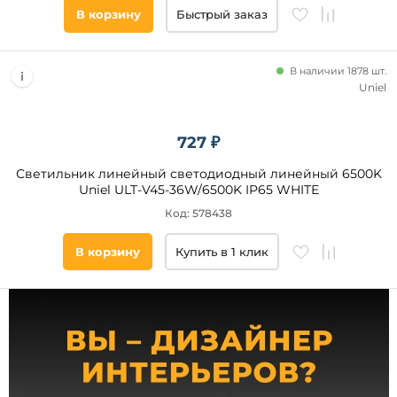
плафонов и
В корзину
Быстрый заказ
абажуров,
шт
от
В наличии 1878 шт.
Uniel
до
727 ₽
Светильник линейный светодиодный линейный 6500K
Uniel ULT-V45-36W/6500K IP65 WHITE
Код: 578438
Цоколь
В корзину
Купить в 1 клик
LED
E27
G13
Тип
ламп