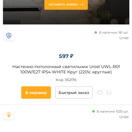
дача
бассейн
кабинет
кухня
кафе
В наличии 181 шт.
Uniel
прихожая
Форма
и
коридор
прямоугольная
597 ₽
гостиная
круглая
спальня
Настенно-потолочный светильник Uniel UWL-R01
другая
100W/E27 IP54 WHITE Круг (220V, круглые)
холл
Код: 352176
Площадь
освещения,
В корзину
Быстрый заказ
кв. м
Страна
В наличии 1025 шт.
Uniel
Степень
защиты,