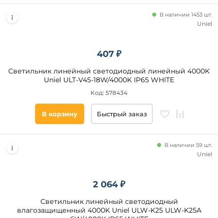
Матовый
Прозрачный
В наличии 1453 шт.
Uniel
Цвет
основания
407 ₽
Белый
Светильник линейный светодиодный линейный 4000K
Uniel ULT-V45-18W/4000K IP65 WHITE
Серебрянный
Код: 578434
Черный
В корзину
Быстрый заказ
Материал
плафона
В наличии 59 шт.
Пластик
Uniel
Поликарбонат
Стекло
2 064 ₽
Полистирол
Светильник линейный светодиодный
Без
влагозащищенный 4000K Uniel ULW-K25 ULW-K25A
плафона