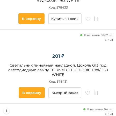
6W/4000K IP65 WHITE
Металл
Код: 578433
В корзину
Купить в 1 клик
Материал
основания
В наличии 3967 шт.
Длина,
Uniel
мм
от
201 ₽
до
Светильник линейный накладной. Цоколь G13 под
светодиодную лампу T8 Uniel ULT ULT-B01C T8x1/L150
WHITE
Код: 578431
В корзину
Быстрый заказ
Ширина,
мм
В наличии 94 шт.
Uniel
от