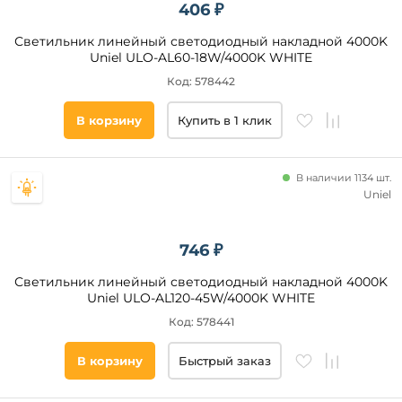
406 ₽
IP
Светильник линейный светодиодный накладной 4000K
Технические
Uniel ULO-AL60-18W/4000K WHITE
особенности
Код: 578442
С
аккумулятором
В корзину
Купить в 1 клик
2 в 1 подвес
и
потолочный
В наличии 1134 шт.
Uniel
Наличие
выключателя
746 ₽
да
Светильник линейный светодиодный накладной 4000K
Uniel ULO-AL120-45W/4000K WHITE
Код: 578441
Вид
выключателя
В корзину
Быстрый заказ
Сенсорный