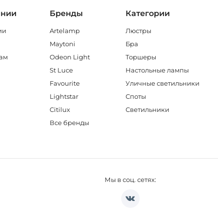
ании
Бренды
Категории
ии
Artelamp
Люстры
Maytoni
Бра
ам
Odeon Light
Торшеры
St Luce
Настольные лампы
Favourite
Уличные светильники
Lightstar
Споты
Citilux
Светильники
Все бренды
Мы в соц. сетях: