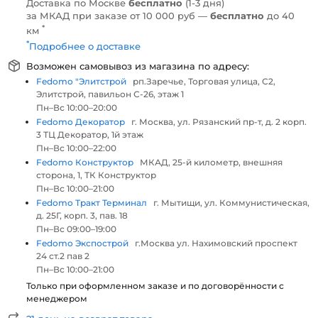
Доставка по Москве
бесплатно
(1-3 дня)
за МКАД при заказе от 10 000 руб —
бесплатно
до 40
*
км
*
Подробнее о доставке
Возможен самовывоз из магазина по адресу:
Fedomo "Элитстрой
рп.Заречье, Торговая улица, С2,
Элитстрой, павильон С-26, этаж 1
Пн–Вс 10:00–20:00
Fedomo Декоратор
г. Москва, ул. Рязанский пр-т, д. 2 корп.
3 ТЦ Декоратор, 1й этаж
Пн–Вс 10:00–22:00
Fedomo Конструктор
МКАД, 25-й километр, внешняя
сторона, 1, ТК Конструктор
Пн–Вс 10:00–21:00
Fedomo Тракт Терминал
г. Мытищи, ул. Коммунистическая,
д. 25Г, корп. 3, пав. 18
Пн–Вс 09:00–19:00
Fedomo Экспострой
г.Москва ул. Нахимовский проспект
24 ст.2 пав 2
Пн–Вс 10:00–21:00
Только при оформленном заказе и по договорённости с
менеджером