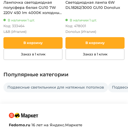
Лампочка светодиодная
Светодиодная лампа 6W
полусфера белая GU10 7W
DL18262/3000 GU10 Donolux
220V 450 lm 4000K холодный
белый свет L&B GU10-7W-
В наличии 1 шт.
В наличии 1 шт.
MR16-4000K_lb
Код: 333464
Код: 478001
L&B
(Италия)
Donolux
(Италия)
В корзину
В корзину
Заказ в 1 клик
Заказ в 1 клик
Популярные категории
Подвесные светильники для натяжных потолков
Подвесн
Fedomo.ru
16 лет на Яндекс.Маркете