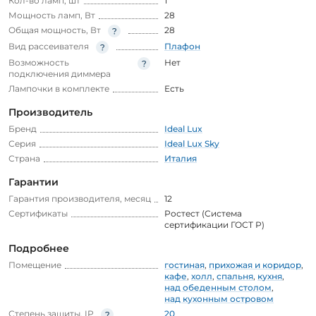
Кол-во ламп, шт
1
Мощность ламп, Вт
28
Общая мощность, Вт
28
Вид рассеивателя
Плафон
Возможность
Нет
подключения диммера
Лампочки в комплекте
Есть
Производитель
Бренд
Ideal Lux
Серия
Ideal Lux Sky
Страна
Италия
Гарантии
Гарантия производителя, месяц
12
Сертификаты
Ростест (Система
сертификации ГОСТ Р)
Подробнее
Помещение
гостиная
,
прихожая и коридор
,
кафе
,
холл
,
спальня
,
кухня
,
над обеденным столом
,
над кухонным островом
Степень защиты, IP
20