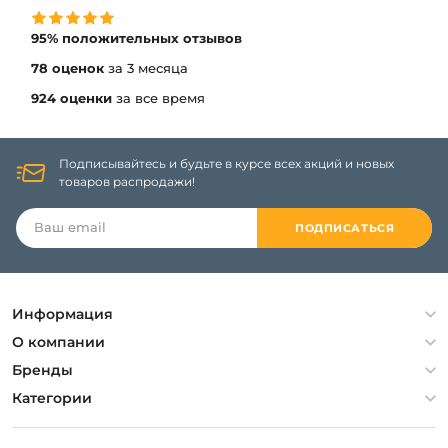
95% положительных отзывов
78 оценок
за 3 месяца
924 оценки
за все время
Подписывайтесь и будьте в курсе всех акций и новых
товаров распродажи!
ПОДПИСАТЬСЯ
Информация
Политика конфиденциальности
О компании
Гарантия
О компании
Бренды
Оплата и доставка
Контакты
Artelamp
Категории
Установка
Дизайнерам
Maytoni
Люстры
Полезная информация
Odeon Light