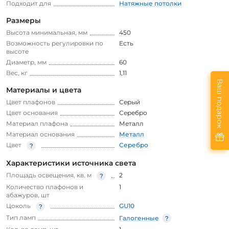
Подходит для
Натяжные потолки
Размеры
Высота минимальная, мм
450
Возможность регулировки по
Есть
высоте
Диаметр, мм
60
Вес, кг
1,11
Ваш подарок
Материалы и цвета
Цвет плафонов
Серый
Цвет основания
Серебро
Материал плафона
Металл
Материал основания
Металл
Цвет
Серебро
Характеристики источника света
Площадь освещения, кв. м
2
Количество плафонов и
1
абажуров, шт
Цоколь
GU10
Тип ламп
Галогенные