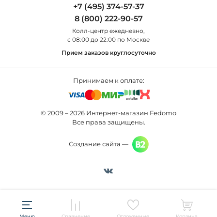
Бра
+7 (495) 374-57-37
Новости
St Luce
Торшеры
8 (800) 222-90-57
Вопросы и ответы
Favourite
Настольные лампы
Колл-центр eжедневно,
Наши магазины
Lightstar
Уличные светильники
с 08:00 до 22:00 по Москве
Карта сайта
Citilux
Споты
Прием заказов круглосуточно
Все бренды
Светильники
Принимаем к оплате:
© 2009 – 2026 Интернет-магазин Fedomo
Все права защищены.
Создание сайта —
Меню
Сравнение
Отложенные
Корзина