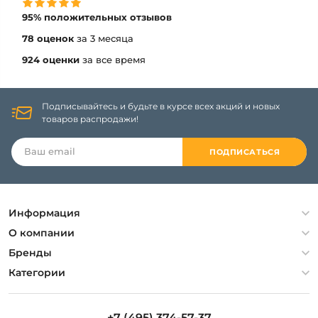
95% положительных отзывов
78 оценок
за 3 месяца
924 оценки
за все время
Подписывайтесь и будьте в курсе всех акций и новых
товаров распродажи!
ПОДПИСАТЬСЯ
Информация
Политика конфиденциальности
О компании
Гарантия
О компании
Бренды
Оплата и доставка
Контакты
Artelamp
Категории
Установка
Дизайнерам
Maytoni
Люстры
Полезная информация
Odeon Light
Бра
+7 (495) 374-57-37