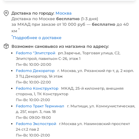
Доставка по городу:
Москва
Доставка по Москве
бесплатно
(1-3 дня)
за МКАД при заказе от 10 000 руб —
бесплатно
до 40
*
км
*
Подробнее о доставке
Возможен самовывоз из магазина по адресу:
Fedomo "Элитстрой
рп.Заречье, Торговая улица, С2,
Элитстрой, павильон С-26, этаж 1
Пн–Вс 10:00–20:00
Fedomo Декоратор
г. Москва, ул. Рязанский пр-т, д. 2 корп.
3 ТЦ Декоратор, 1й этаж
Пн–Вс 10:00–22:00
Fedomo Конструктор
МКАД, 25-й километр, внешняя
сторона, 1, ТК Конструктор
Пн–Вс 10:00–21:00
Fedomo Тракт Терминал
г. Мытищи, ул. Коммунистическая,
д. 25Г, корп. 3, пав. 18
Пн–Вс 09:00–19:00
Fedomo Экспострой
г.Москва ул. Нахимовский проспект
24 ст.2 пав 2
Пн–Вс 10:00–21:00