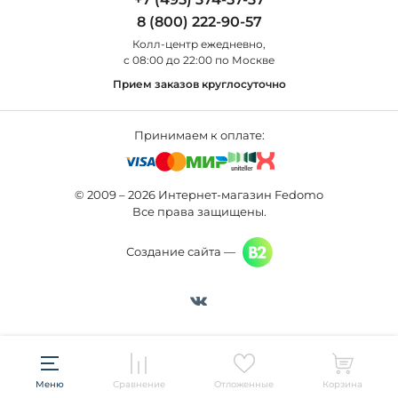
Новости
St Luce
Торшеры
8 (800) 222-90-57
Вопросы и ответы
Favourite
Настольные лампы
Колл-центр eжедневно,
Наши магазины
Lightstar
Уличные светильники
с 08:00 до 22:00 по Москве
Карта сайта
Citilux
Споты
Прием заказов круглосуточно
Все бренды
Светильники
Принимаем к оплате:
© 2009 – 2026 Интернет-магазин Fedomo
Все права защищены.
Создание сайта —
Меню
Сравнение
Отложенные
Корзина