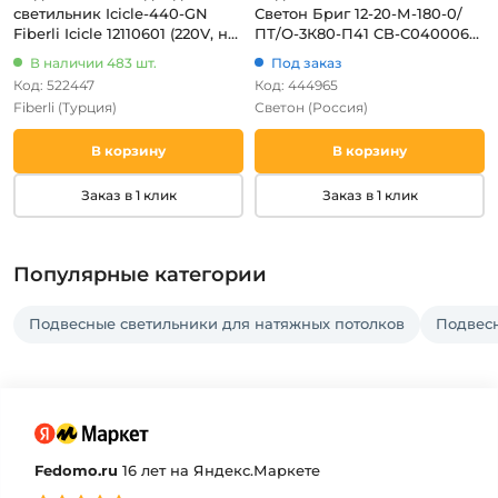
светильник Icicle-440-GN
Светон Бриг 12-20-М-180-0/
Fiberli Icicle 12110601 (220V, на
ПТ/О-3К80-П41 CB-C0400062
проводе, круглые)
12 (LED, 220V, на тросе, IP41)
В наличии 483 шт.
Под заказ
Код: 522447
Код: 444965
Fiberli
(Турция)
Светон
(Россия)
В корзину
В корзину
Заказ в 1 клик
Заказ в 1 клик
Популярные категории
Подвесные светильники для натяжных потолков
Подвес
Fedomo.ru
16 лет на Яндекс.Маркете