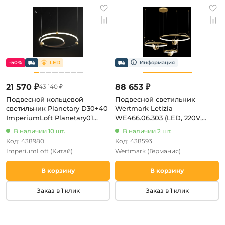
-50%
21 570 ₽
88 653 ₽
43 140 ₽
Подвесной кольцевой
Подвесной светильник
светильник Planetary D30+40
Wertmark Letizia
ImperiumLoft Planetary01
WE466.06.303 (LED, 220V,
(101913-26) (LED, 220V, на
пульт управления, на тросе,
В наличии 10 шт.
В наличии 2 шт.
тросе)
кольцо, птички)
Код: 438980
Код: 438593
ImperiumLoft
(Китай)
Wertmark
(Германия)
В корзину
В корзину
Заказ в 1 клик
Заказ в 1 клик