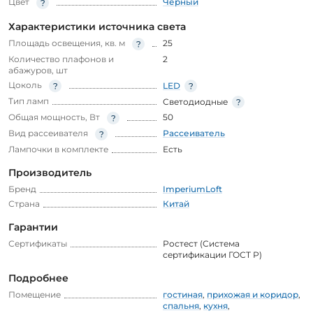
Цвет
Черный
Характеристики источника света
Площадь освещения, кв. м
25
Количество плафонов и
2
абажуров, шт
Цоколь
LED
Тип ламп
Светодиодные
Общая мощность, Вт
50
Вид рассеивателя
Рассеиватель
Лампочки в комплекте
Есть
Производитель
Бренд
ImperiumLoft
Страна
Китай
Гарантии
Сертификаты
Ростест (Система
сертификации ГОСТ Р)
Подробнее
Помещение
гостиная
,
прихожая и коридор
,
спальня
,
кухня
,