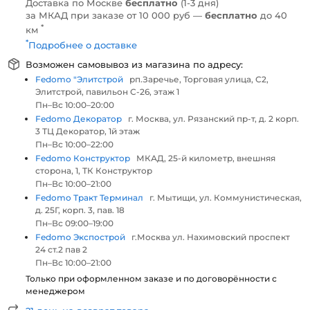
Доставка по Москве
бесплатно
(1-3 дня)
за МКАД при заказе от 10 000 руб —
бесплатно
до 40
*
км
*
Подробнее о доставке
Возможен самовывоз из магазина по адресу:
Fedomo "Элитстрой
рп.Заречье, Торговая улица, С2,
Элитстрой, павильон С-26, этаж 1
Пн–Вс 10:00–20:00
Fedomo Декоратор
г. Москва, ул. Рязанский пр-т, д. 2 корп.
3 ТЦ Декоратор, 1й этаж
Пн–Вс 10:00–22:00
Fedomo Конструктор
МКАД, 25-й километр, внешняя
сторона, 1, ТК Конструктор
Пн–Вс 10:00–21:00
Fedomo Тракт Терминал
г. Мытищи, ул. Коммунистическая,
д. 25Г, корп. 3, пав. 18
Пн–Вс 09:00–19:00
Fedomo Экспострой
г.Москва ул. Нахимовский проспект
24 ст.2 пав 2
Пн–Вс 10:00–21:00
Только при оформленном заказе и по договорённости с
менеджером