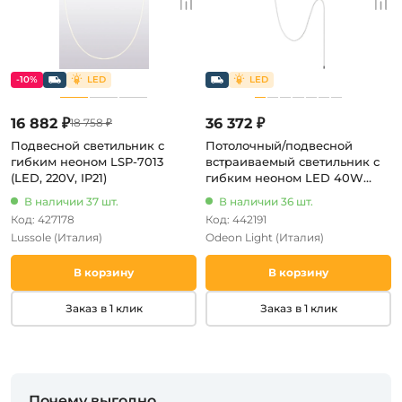
-10%
16 882 ₽
36 372 ₽
18 758 ₽
Подвесной светильник с
Потолочный/подвесной
гибким неоном LSP-7013
встраиваемый светильник с
(LED, 220V, IP21)
гибким неоном LED 40W
1580Лм 4000K CORDA
В наличии 37 шт.
В наличии 36 шт.
4391/40CL Odeon Light (220V)
Код: 427178
Код: 442191
Lussole
(Италия)
Odeon Light
(Италия)
В корзину
В корзину
Заказ в 1 клик
Заказ в 1 клик
Почему выгодно