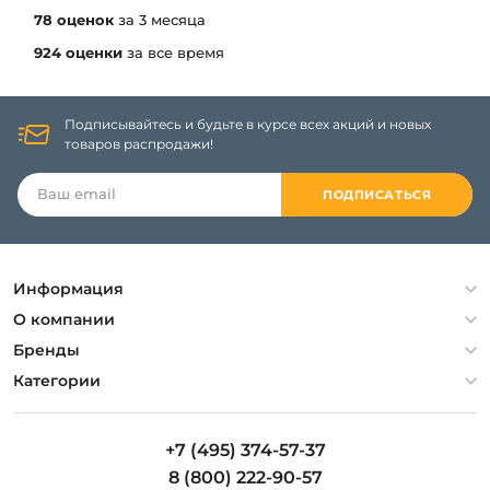
78 оценок
за 3 месяца
924 оценки
за все время
Подписывайтесь и будьте в курсе всех акций и новых
товаров распродажи!
ПОДПИСАТЬСЯ
Информация
Политика конфиденциальности
О компании
Гарантия
О компании
Бренды
Оплата и доставка
Контакты
Artelamp
Категории
Установка
Дизайнерам
Maytoni
Люстры
Полезная информация
Odeon Light
Бра
+7 (495) 374-57-37
Новости
St Luce
Торшеры
8 (800) 222-90-57
Вопросы и ответы
Favourite