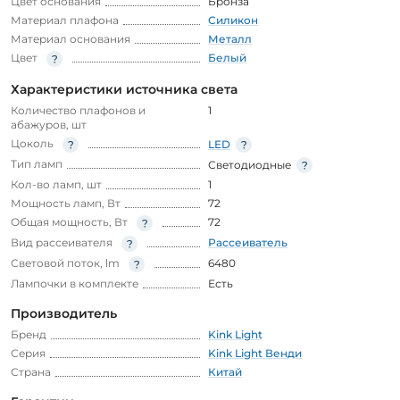
Цвет основания
Бронза
Материал плафона
Силикон
Материал основания
Металл
Цвет
Белый
Характеристики источника света
Количество плафонов и
1
абажуров, шт
Цоколь
LED
Тип ламп
Светодиодные
Кол-во ламп, шт
1
Мощность ламп, Вт
72
Общая мощность, Вт
72
Вид рассеивателя
Рассеиватель
Световой поток, lm
6480
Лампочки в комплекте
Есть
Производитель
Бренд
Kink Light
Серия
Kink Light Венди
Страна
Китай