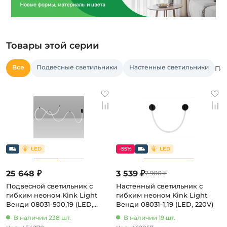
Товары этой серии
Все
Подвесные светильники
Настенные светильники
Пос
-55%
25 648 ₽
3 539 ₽
7 900 ₽
Подвесной светильник с
Настенный светильник с
гибким неоном Kink Light
гибким неоном Kink Light
Венди 08031-500,19 (LED,
Венди 08031-1,19 (LED, 220V)
220V)
В наличии 238 шт.
В наличии 19 шт.