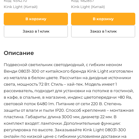
Код: 454270
Код: 462857
Kink Light
(Китай)
Kink Light
(Китай)
В корзину
В корзину
Заказ в 1 клик
Заказ в 1 клик
Описание
Подвесной светильник светодиодный, с гибким неоном
Венди 08031-300 от китайского бренда Kink Light изготовлен
из металла в белом цвете. Рассчитан на диодные источники
света, мощность 72 Вт. Стиль – хай-тек. Модель имеет 1
рассеиватель, подходит для установки на потолке в гостиной,
в кафе, в спальне, в магазине, индекс цветопередачи >80 Ra,
световой поток 6480 lm. Питание от сети 220 В. Степень
защиты от влаги и пыли IP20. Способ крепления – монтажная
пластина. Габариты: длина 3000 мм, диаметр 22 мм. В
комплект входят: лампочки. Дополнительные функции:
регулировка по высоте. Заказывайте Kink Light 08031-300
онлайн по низкой цене с гибкими условиями доставки на