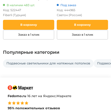
проводе, круглые)
12 (LED, 220V, на тросе, IP41)
В наличии 483 шт.
Под заказ
Код: 522447
Код: 444965
Fiberli
(Турция)
Светон
(Россия)
В корзину
В корзину
Заказ в 1 клик
Заказ в 1 клик
Популярные категории
Подвесные светильники для натяжных потолков
Подвес
Fedomo.ru
16 лет на Яндекс.Маркете
95% положительных отзывов