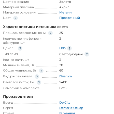
Цвет основания
Золото
Материал плафона
Акрил
Материал основания
Металл
Цвет
Прозрачный
Характеристики источника света
Площадь освещения, кв. м
25
Количество плафонов и
3
абажуров, шт
Цоколь
LED
Тип ламп
Светодиодные
Кол-во ламп, шт
3
Мощность ламп, Вт
20
Общая мощность, Вт
60
Вид рассеивателя
Плафон
Световой поток, lm
5400
Лампочки в комплекте
Есть
Производитель
Бренд
De City
Серия
DeMarkt Оскар
Страна
Германия