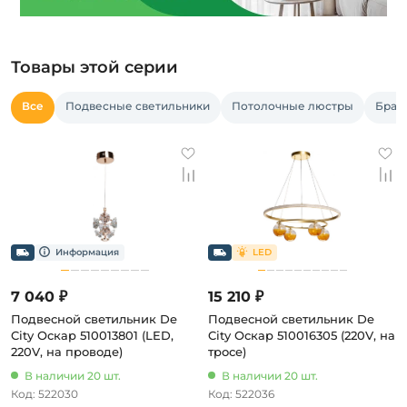
Товары этой серии
Все
Подвесные светильники
Потолочные люстры
Бра 
7 040 ₽
15 210 ₽
Подвесной светильник De
Подвесной светильник De
City Оскар 510013801 (LED,
City Оскар 510016305 (220V, на
220V, на проводе)
тросе)
В наличии 20 шт.
В наличии 20 шт.
Код: 522030
Код: 522036