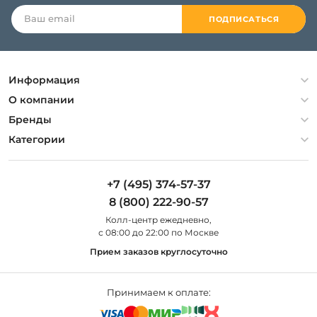
ПОДПИСАТЬСЯ
Информация
Политика конфиденциальности
О компании
Гарантия
О компании
Бренды
Оплата и доставка
Контакты
Artelamp
Категории
Установка
Дизайнерам
Maytoni
Люстры
Полезная информация
Odeon Light
Бра
+7 (495) 374-57-37
Новости
St Luce
Торшеры
8 (800) 222-90-57
Вопросы и ответы
Favourite
Настольные лампы
Колл-центр eжедневно,
Наши магазины
Lightstar
Уличные светильники
с 08:00 до 22:00 по Москве
Карта сайта
Citilux
Споты
Прием заказов круглосуточно
Все бренды
Светильники
Принимаем к оплате: