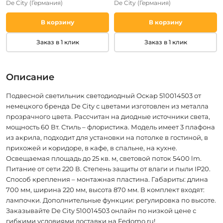
De City
(Германия)
De City
(Германия)
В корзину
В корзину
Заказ в 1 клик
Заказ в 1 клик
Описание
Подвесной светильник светодиодный Оскар 510014503 от
немецкого бренда De City с цветами изготовлен из металла
прозрачного цвета. Рассчитан на диодные источники света,
мощность 60 Вт. Стиль – флористика. Модель имеет 3 плафона
из акрила, подходит для установки на потолке в гостиной, в
прихожей и коридоре, в кафе, в спальне, на кухне.
Освещаемая площадь до 25 кв. м, световой поток 5400 lm.
Питание от сети 220 В. Степень защиты от влаги и пыли IP20.
Способ крепления – монтажная пластина. Габариты: длина
700 мм, ширина 220 мм, высота 870 мм. В комплект входят:
лампочки. Дополнительные функции: регулировка по высоте.
Заказывайте De City 510014503 онлайн по низкой цене с
гибкими условиями доставки на Fedomo.ru!