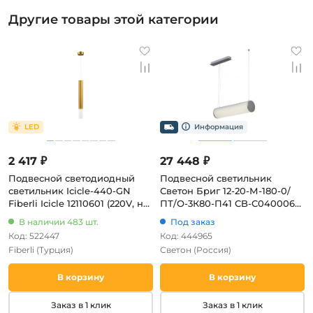
Другие товары этой категории
2 417 ₽
27 448 ₽
Подвесной светодиодный
Подвесной светильник
светильник Icicle-440-GN
Светон Бриг 12-20-М-180-0/
Fiberli Icicle 12110601 (220V, на
ПТ/О-3К80-П41 CB-C0400062
проводе, круглые)
12 (LED, 220V, на тросе, IP41)
В наличии 483 шт.
Под заказ
Код: 522447
Код: 444965
Fiberli
(Турция)
Светон
(Россия)
В корзину
В корзину
Заказ в 1 клик
Заказ в 1 клик