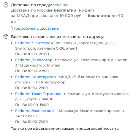
Доставка по городу:
Москва
Доставка по Москве
бесплатно
(1-3 дня)
за МКАД при заказе от 10 000 руб —
бесплатно
до 40
*
км
*
Подробнее о доставке
Возможен самовывоз из магазина по адресу:
Fedomo "Элитстрой
рп.Заречье, Торговая улица, С2,
Элитстрой, павильон С-26, этаж 1
Пн–Вс 10:00–20:00
Fedomo Декоратор
г. Москва, ул. Рязанский пр-т, д. 2 корп.
3 ТЦ Декоратор, 1й этаж
Пн–Вс 10:00–22:00
Fedomo Конструктор
МКАД, 25-й километр, внешняя
сторона, 1, ТК Конструктор
Пн–Вс 10:00–21:00
Fedomo Тракт Терминал
г. Мытищи, ул. Коммунистическая,
д. 25Г, корп. 3, пав. 18
Пн–Вс 09:00–19:00
Fedomo Экспострой
г.Москва ул. Нахимовский проспект
24 ст.2 пав 2
Пн–Вс 10:00–21:00
Только при оформленном заказе и по договорённости с