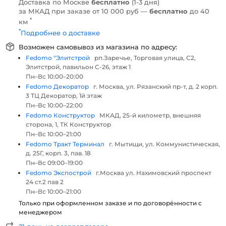
Доставка по Москве
бесплатно
(1-3 дня)
за МКАД при заказе от 10 000 руб —
бесплатно
до 40
*
км
*
Подробнее о доставке
Возможен самовывоз из магазина по адресу:
Fedomo "Элитстрой
рп.Заречье, Торговая улица, С2,
Элитстрой, павильон С-26, этаж 1
Пн–Вс 10:00–20:00
Fedomo Декоратор
г. Москва, ул. Рязанский пр-т, д. 2 корп.
3 ТЦ Декоратор, 1й этаж
Пн–Вс 10:00–22:00
Fedomo Конструктор
МКАД, 25-й километр, внешняя
сторона, 1, ТК Конструктор
Пн–Вс 10:00–21:00
Fedomo Тракт Терминал
г. Мытищи, ул. Коммунистическая,
д. 25Г, корп. 3, пав. 18
Пн–Вс 09:00–19:00
Fedomo Экспострой
г.Москва ул. Нахимовский проспект
24 ст.2 пав 2
Пн–Вс 10:00–21:00
Только при оформленном заказе и по договорённости с
менеджером