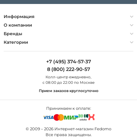
Информация
Политика конфиденциальности
О компании
Гарантия
О компании
Бренды
Оплата и доставка
Контакты
Artelamp
Категории
Установка
Дизайнерам
Maytoni
Люстры
Полезная информация
Odeon Light
Бра
+7 (495) 374-57-37
Новости
St Luce
Торшеры
8 (800) 222-90-57
Вопросы и ответы
Favourite
Настольные лампы
Колл-центр eжедневно,
Наши магазины
Lightstar
Уличные светильники
с 08:00 до 22:00 по Москве
Карта сайта
Citilux
Споты
Прием заказов круглосуточно
Все бренды
Светильники
Принимаем к оплате:
© 2009 – 2026 Интернет-магазин Fedomo
Все права защищены.