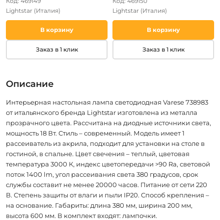
Код: 469149
Код: 469150
Lightstar
(Италия)
Lightstar
(Италия)
В корзину
В корзину
Заказ в 1 клик
Заказ в 1 клик
Описание
Интерьерная настольная лампа светодиодная Varese 738983
от итальянского бренда Lightstar изготовлена из металла
прозрачного цвета. Рассчитана на диодные источники света,
мощность 18 Вт. Стиль – современный. Модель имеет 1
рассеиватель из акрила, подходит для установки на столе в
гостиной, в спальне. Цвет свечения – теплый, цветовая
температура 3000 К, индекс цветопередачи >90 Ra, световой
поток 1400 lm, угол рассеивания света 380 градусов, срок
службы составит не менее 20000 часов. Питание от сети 220
В. Степень защиты от влаги и пыли IP20. Способ крепления –
на основание. Габариты: длина 380 мм, ширина 200 мм,
высота 600 мм. В комплект входят: лампочки.