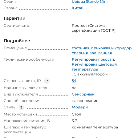
Серия
Ubiqua Standy Mini
Страна
Китай
Гарантии
Сертификаты
Ростест (Система
сертификации ГОСТ Р)
Подробнее
Помещение
гостиная
,
прихожая и коридор
,
спальня
,
зал
,
ванная
Технические особенности
Регулировка яркости
,
Регулировка цветовой
температуры
,
С аккумулятором
Степень защиты, IP
54
Наличие выключателя
да
Вид выключателя
Сенсорный
Способ крепления
на основание
Стиль
Модерн
Место установки
Стол
Напряжение питания, В
3.7
Диапазон температур
комнатная температура
эксплуатации