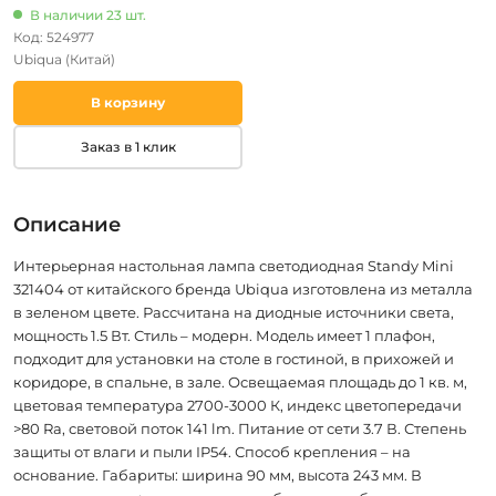
Standy Mini 321403
В наличии 23 шт.
(регулировка яркости,
Код: 524977
сенсорный выключатель,
Ubiqua
(Китай)
IP54)
В корзину
Заказ в 1 клик
Описание
Интерьерная настольная лампа светодиодная Standy Mini
321404 от китайского бренда Ubiqua изготовлена из металла
в зеленом цвете. Рассчитана на диодные источники света,
мощность 1.5 Вт. Стиль – модерн. Модель имеет 1 плафон,
подходит для установки на столе в гостиной, в прихожей и
коридоре, в спальне, в зале. Освещаемая площадь до 1 кв. м,
цветовая температура 2700-3000 К, индекс цветопередачи
>80 Ra, световой поток 141 lm. Питание от сети 3.7 В. Степень
защиты от влаги и пыли IP54. Способ крепления – на
основание. Габариты: ширина 90 мм, высота 243 мм. В