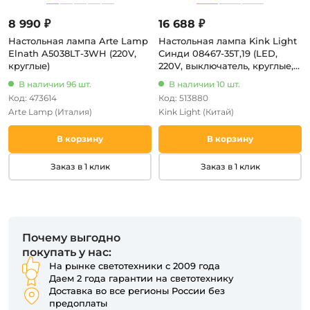
8 990 ₽
16 688 ₽
Настольная лампа Arte Lamp
Настольная лампа Kink Light
Elnath A5038LT-3WH (220V,
Синди 08467-35T,19 (LED,
круглые)
220V, выключатель, круглые,
гриб)
В наличии 96 шт.
В наличии 10 шт.
Код: 473614
Код: 513880
Arte Lamp
(Италия)
Kink Light
(Китай)
В корзину
В корзину
Заказ в 1 клик
Заказ в 1 клик
Почему выгодно
покупать у нас:
На рынке светотехники с 2009 года
Даем 2 года гарантии на светотехнику
Доставка во все регионы России без
предоплаты