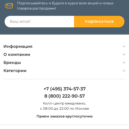
Подписывайтесь и будьте в курсе всех акций и новых
товаров распродажи!
ПОДПИСАТЬСЯ
Информация
Политика конфиденциальности
О компании
Гарантия
О компании
Бренды
Оплата и доставка
Контакты
Artelamp
Категории
Установка
Дизайнерам
Maytoni
Люстры
Полезная информация
Odeon Light
Бра
+7 (495) 374-57-37
Новости
St Luce
Торшеры
8 (800) 222-90-57
Вопросы и ответы
Favourite
Настольные лампы
Колл-центр eжедневно,
Наши магазины
Lightstar
Уличные светильники
с 08:00 до 22:00 по Москве
Карта сайта
Citilux
Споты
Прием заказов круглосуточно
Все бренды
Светильники