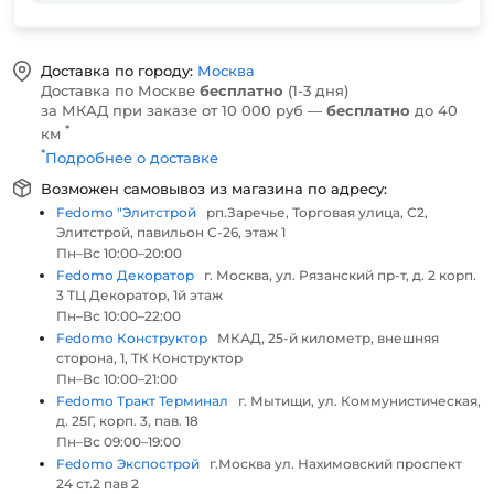
Доставка по городу:
Москва
Доставка по Москве
бесплатно
(1-3 дня)
за МКАД при заказе от 10 000 руб —
бесплатно
до 40
*
км
*
Подробнее о доставке
Возможен самовывоз из магазина по адресу:
Fedomo "Элитстрой
рп.Заречье, Торговая улица, С2,
Элитстрой, павильон С-26, этаж 1
Пн–Вс 10:00–20:00
Fedomo Декоратор
г. Москва, ул. Рязанский пр-т, д. 2 корп.
3 ТЦ Декоратор, 1й этаж
Пн–Вс 10:00–22:00
Fedomo Конструктор
МКАД, 25-й километр, внешняя
сторона, 1, ТК Конструктор
Пн–Вс 10:00–21:00
Fedomo Тракт Терминал
г. Мытищи, ул. Коммунистическая,
д. 25Г, корп. 3, пав. 18
Пн–Вс 09:00–19:00
Fedomo Экспострой
г.Москва ул. Нахимовский проспект
24 ст.2 пав 2