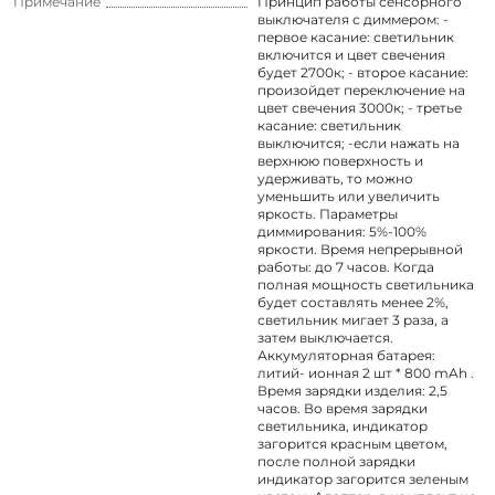
Примечание
Принцип работы сенсорного
выключателя с диммером: -
первое касание: светильник
включится и цвет свечения
будет 2700к; - второе касание:
произойдет переключение на
цвет свечения 3000к; - третье
касание: светильник
выключится; -если нажать на
верхнюю поверхность и
удерживать, то можно
уменьшить или увеличить
яркость. Параметры
диммирования: 5%-100%
яркости. Время непрерывной
работы: до 7 часов. Когда
полная мощность светильника
будет составлять менее 2%,
светильник мигает 3 раза, а
затем выключается.
Аккумуляторная батарея:
литий- ионная 2 шт * 800 mAh .
Время зарядки изделия: 2,5
часов. Во время зарядки
светильника, индикатор
загорится красным цветом,
после полной зарядки
индикатор загорится зеленым