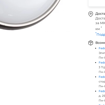
Доста
Дост
за МК
*
км
*
Подр
Возм
Fed
Элит
Пн–В
Fed
3 ТЦ
Пн–В
Fed
стор
Пн–В
Fed
д. 25
Пн–В