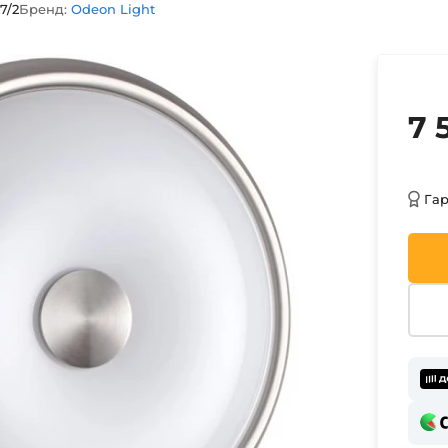
7/2
Бренд:
Odeon Light
7 
Га