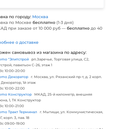
вка по городу:
Москва
авка по Москве
бесплатно
(1-3 дня)
АД при заказе от 10 000 руб —
бесплатно
до 40
обнее о доставке
ожен самовывоз из магазина по адресу:
omo "Элитстрой
рп.Заречье, Торговая улица, С2,
строй, павильон С-26, этаж 1
с 10:00–20:00
omo Декоратор
г. Москва, ул. Рязанский пр-т, д. 2 корп.
 Декоратор, 1й этаж
с 10:00–22:00
omo Конструктор
МКАД, 25-й километр, внешняя
она, 1, ТК Конструктор
с 10:00–21:00
omo Тракт Терминал
г. Мытищи, ул. Коммунистическая,
Г, корп. 3, пав. 18
с 09:00–19:00