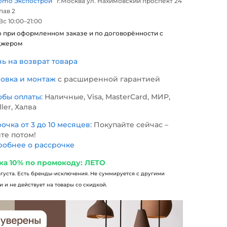
omo Экспострой
г.Москва ул. Нахимовский проспект 24
 пав 2
с 10:00–21:00
о при оформленном заказе и по договорённости с
джером
нь на возврат товара
новка и монтаж
с расширенной гарантией
обы оплаты:
Наличные, Visa, MasterCard, МИР,
ller, Халва
очка от 3 до 10 месяцев:
Покупайте сейчас –
те потом!
обнее о рассрочке
ка 10% по промокоду: ЛЕТО
вгуста. Есть бренды-исключения. Не суммируется с другими
 и не действует на товары со скидкой.