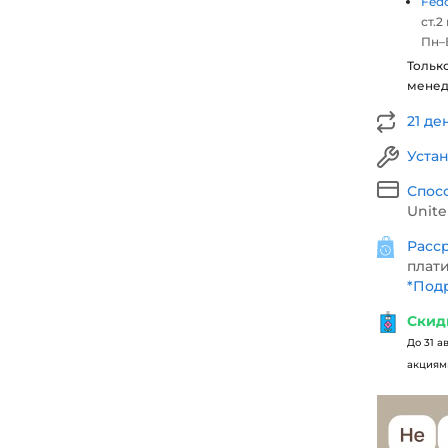
Fed
ст.2
Пн–В
Тольк
мене
21 де
Уста
Спос
Unite
Расср
плати
*
Подр
Скид
До 31 а
акциями