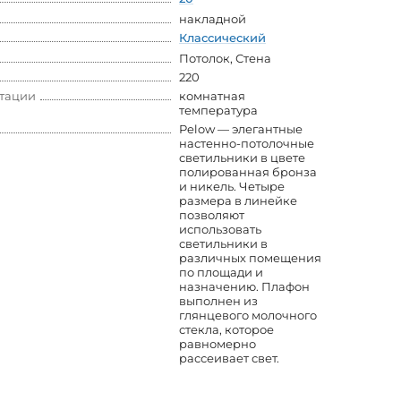
накладной
Классический
Потолок
,
Стена
220
атации
комнатная
температура
Pelow — элегантные
настенно-потолочные
светильники в цвете
полированная бронза
и никель. Четыре
размера в линейке
позволяют
использовать
светильники в
различных помещения
по площади и
назначению. Плафон
выполнен из
глянцевого молочного
стекла, которое
равномерно
рассеивает свет.