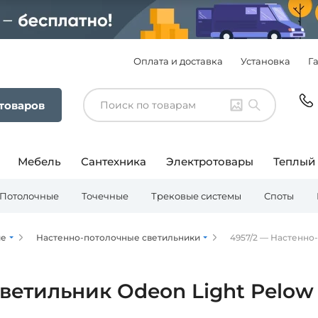
Оплата и доставка
Установка
Г
 товаров
Мебель
Сантехника
Электротовары
Теплый
Потолочные
Точечные
Трековые системы
Споты
ие
Настенно-потолочные светильники
4957/2 — Настенно-
етильник Odeon Light Pelow 4