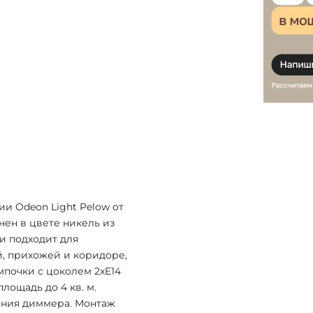
ии Odeon Light Pelow от
нен в цвете никель из
и подходит для
й, прихожей и коридоре,
ампочки с цоколем 2xE14
ощадь до 4 кв. м.
ения диммера. Монтаж