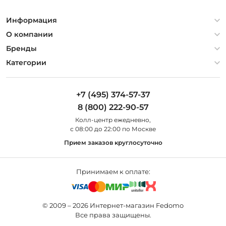
Информация
Политика конфиденциальности
О компании
Гарантия
О компании
Бренды
Оплата и доставка
Контакты
Artelamp
Категории
Установка
Дизайнерам
Maytoni
Люстры
Полезная информация
Odeon Light
Бра
+7 (495) 374-57-37
Новости
St Luce
Торшеры
8 (800) 222-90-57
Вопросы и ответы
Favourite
Настольные лампы
Колл-центр eжедневно,
Наши магазины
Lightstar
Уличные светильники
с 08:00 до 22:00 по Москве
Карта сайта
Citilux
Споты
Прием заказов круглосуточно
Все бренды
Светильники
Принимаем к оплате:
© 2009 – 2026 Интернет-магазин Fedomo
Все права защищены.