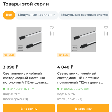
Товары этой серии
Все
Модульные крепления
Модульные световые элемент
3 090 ₽
4 040 ₽
Светильник линейный
Светильник линейный
светодиодный настенно-
светодиодный настенно-
потолочный ?12мм длина
потолочный ?12мм длина
1000мм 24В 10Вт Imex Thin &
1500мм 24В 15Вт Imex Thin &
В наличии 168 шт.
В наличии 472 шт.
Smart IL.0060.5000-1000-BK
Smart IL.0060.5000-1500-BK
Код: 497173
Код: 497176
Imex
(Германия)
Imex
(Германия)
В корзину
В корзину