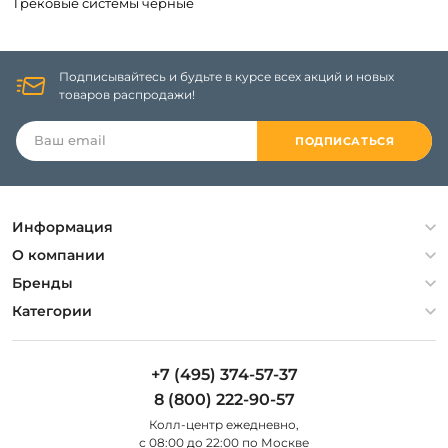
Трековые системы черные
Подписывайтесь и будьте в курсе всех акций и новых
товаров распродажи!
ПОДПИСАТЬСЯ
Информация
Политика конфиденциальности
О компании
Гарантия
О компании
Бренды
Оплата и доставка
Контакты
Artelamp
Категории
Установка
Дизайнерам
Maytoni
Люстры
Полезная информация
Odeon Light
Бра
+7 (495) 374-57-37
Новости
St Luce
Торшеры
8 (800) 222-90-57
Вопросы и ответы
Favourite
Настольные лампы
Колл-центр eжедневно,
Наши магазины
Lightstar
Уличные светильники
с 08:00 до 22:00 по Москве