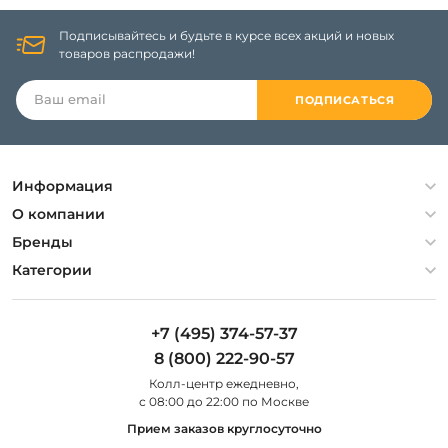
Подписывайтесь и будьте в курсе всех акций и новых
товаров распродажи!
ПОДПИСАТЬСЯ
Информация
Политика конфиденциальности
О компании
Гарантия
О компании
Бренды
Оплата и доставка
Контакты
Artelamp
Категории
Установка
Дизайнерам
Maytoni
Люстры
Полезная информация
Odeon Light
Бра
+7 (495) 374-57-37
Новости
St Luce
Торшеры
8 (800) 222-90-57
Вопросы и ответы
Favourite
Настольные лампы
Колл-центр eжедневно,
Наши магазины
Lightstar
Уличные светильники
с 08:00 до 22:00 по Москве
Карта сайта
Citilux
Споты
Прием заказов круглосуточно
Все бренды
Светильники