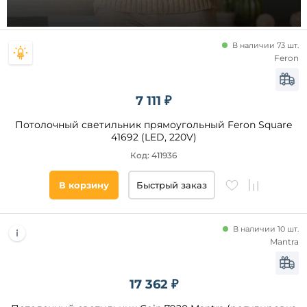
Цоколь
LED
В наличии 73 шт.
Feron
Тип
ламп
7 111 ₽
Светодиодные
Потолочный светильник прямоугольный Feron Square
41692 (LED, 220V)
Код: 411936
Напряжение
питания, В
В корзину
Быстрый заказ
Количество
плафонов и
В наличии 10 шт.
абажуров,
Mantra
шт
Площадь
17 362 ₽
освещения,
кв. м