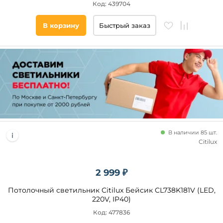
Код: 439704
В корзину
Быстрый заказ
В наличии 85 шт.
Citilux
2 999 ₽
Потолочный светильник Citilux Бейсик CL738K181V (LED,
220V, IP40)
Код: 477836