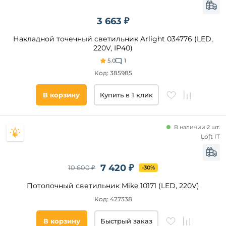
столом
Форма
3 663 ₽
квадратная
Накладной точечный светильник Arlight 034776 (LED,
220V, IP40)
5.0
1
Технические
особенности
Код: 385985
Регулировка
В корзину
Купить в 1 клик
цветовой
температуры
Регулировка
яркости
В наличии 2 шт.
Loft IT
RGB
7 420 ₽
10 600 ₽
-30%
Бренд
Потолочный светильник Mike 10171 (LED, 220V)
Citilux
Код: 427338
Arlight
Mantra
В корзину
Быстрый заказ