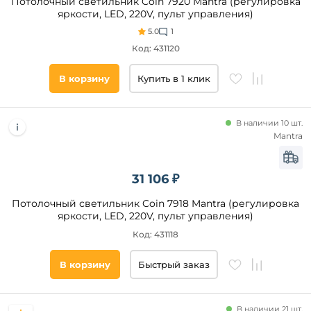
Потолочный светильник Coin 7920 Mantra (регулировка
яркости, LED, 220V, пульт управления)
Страна
5.0
1
Код: 431120
Степень
защиты,
В корзину
Купить в 1 клик
IP
В наличии 10 шт.
Все
Mantra
фильтры
31 106 ₽
Подобрать
Потолочный светильник Coin 7918 Mantra (регулировка
товары
яркости, LED, 220V, пульт управления)
Код: 431118
В корзину
Быстрый заказ
В наличии 21 шт.