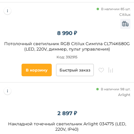
Акрил
В наличии 85 шт.
Оптический
Citilux
полимер
Полимер
8 990 ₽
Силикон
Стекло
Потолочный светильник RGB Citilux Симпла CL714K680G
(LED, 220V, диммер, пульт управления)
Код: 392915
Материал
основания
В корзину
Быстрый заказ
Стиль
В наличии 98 шт.
Современный
Arlight
Модерн
Техно
2 897 ₽
Хай-
Тек
Накладной точечный светильник Arlight 034775 (LED,
220V, IP40)