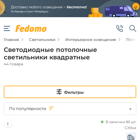
Фильтры
Цена
Главная
Светильники
Интерьерное освещение
Потол
от
Светодиодные потолочные
до
светильники квадратные
44 товара
Фильтры
Новинка
По популярности
Новинка
В наличии 85 шт.
Citilux
Видео