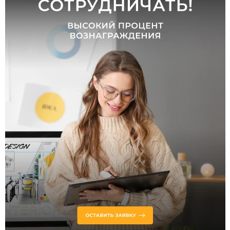
от
до
Высота,
мм
от
до