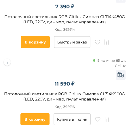
Да
7 390 ₽
Потолочный светильник RGB Citilux Симпла CL714K480G
Цвет
(LED, 220V, диммер, пульт управления)
основания
Код: 392914
Белый
В корзину
Быстрый заказ
Черный
Хром
Золото
В наличии 85 шт.
Натуральный
Citilux
Никель
11 590 ₽
Цвет
Потолочный светильник RGB Citilux Симпла CL714K900G
плафонов
(LED, 220V, диммер, пульт управления)
Код: 392916
Материал
плафона
В корзину
Купить в 1 клик
Пластик