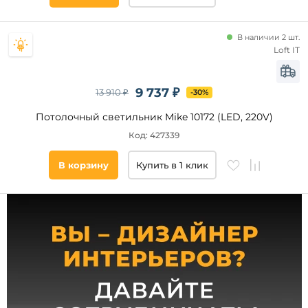
Loft
IT
Uniel
В наличии 2 шт.
Loft IT
Eglo
Feron
9 737 ₽
Abrasax
13 910 ₽
-30%
Потолочный светильник Mike 10172 (LED, 220V)
Длина,
мм
Код: 427339
от
В корзину
Купить в 1 клик
до
Ширина,
мм