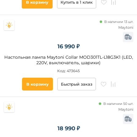
Gauss
В корзину
Купить в 1 клик
На
прищепке
На
струбцине
В наличии 13 шт.
Maytoni
Для
чтения
Для
детской
16 990 ₽
С
Стиль
Настольная лампа Maytoni Collar MOD301TL-L18G3K1 (LED,
гибким
220V, выключатель, шарики)
неоном
Современный
Код: 473645
С
пультом
Модерн
Умный
В корзину
Быстрый заказ
Хай-
дом
Тек
Техно
В наличии 50 шт.
Минимализм
Maytoni
Классический
Лофт
18 990 ₽
Арт-
Деко