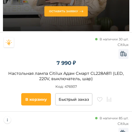
Алебастр
Мрамор
Каучук
Длина,
мм
Акрил
Поликарбонат
от
В наличии 30 шт.
Дерево
Citilux
до
7 990 ₽
Настольная лампа Citilux Адам Смарт CL228A811 (LED,
220V, выключатель, шар)
Код: 476937
Ширина,
мм
В корзину
Быстрый заказ
от
В наличии 85 шт.
до
Citilux