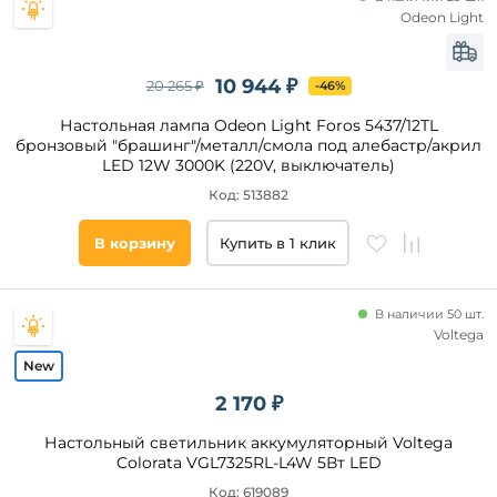
Черный
Odeon Light
Розовый
Дымчатый
10 944 ₽
20 265 ₽
-46%
Серебряный
Настольная лампа Odeon Light Foros 5437/12TL
Бежевый
бронзовый "брашинг"/металл/смола под алебастр/акрил
Коричневый
LED 12W 3000K (220V, выключатель)
Код: 513882
Список
тегов
товара
В корзину
Купить в 1 клик
шар
круглые
В наличии 50 шт.
Voltega
для
чтения
гриб
2 170 ₽
шарики
Настольный светильник аккумуляторный Voltega
8
марта
Colorata VGL7325RL-L4W 5Вт LED
кольцо
Код: 619089