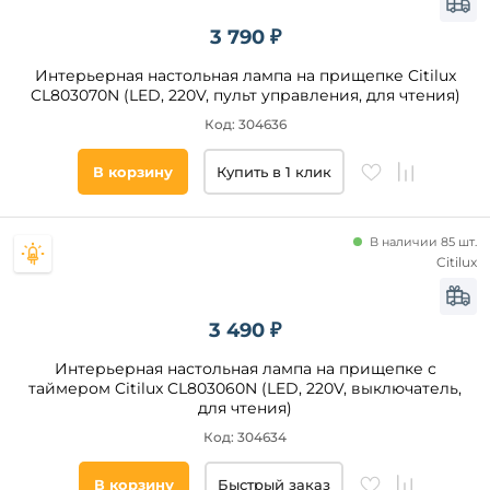
3 790 ₽
Интерьерная настольная лампа на прищепке Citilux
CL803070N (LED, 220V, пульт управления, для чтения)
Высота,
Код: 304636
мм
В корзину
Купить в 1 клик
от
до
В наличии 85 шт.
Citilux
3 490 ₽
Интерьерная настольная лампа на прищепке с
Тип
таймером Citilux CL803060N (LED, 220V, выключатель,
ламп
для чтения)
Код: 304634
Светодиодные
Накаливания
В корзину
Быстрый заказ