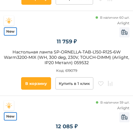
Цоколь
В наличии 60 шт.
Arlight
LED
E14
11 759 ₽
E27
Настольная лампа SP-ORNELLA-TAB-L150-R125-6W
GU10
Warm3200-MIX (WH, 300 deg, 230V, TOUCH-DIMM) (Arlight,
G9
IP20 Металл) 059532
Код: 619079
Помещение
В корзину
Купить в 1 клик
гостиная
спальня
В наличии 59 шт.
кабинет
Arlight
офис
прихожая
12 085 ₽
и
коридор