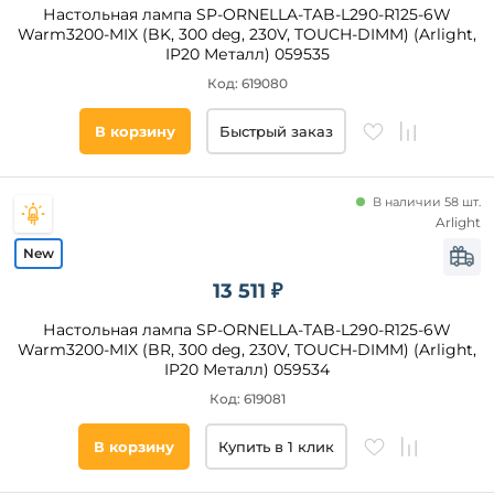
Настольная лампа SP-ORNELLA-TAB-L290-R125-6W
ванная
Warm3200-MIX (BK, 300 deg, 230V, TOUCH-DIMM) (Arlight,
IP20 Металл) 059535
зал
Код: 619080
детская
Площадь
дача
В корзину
Быстрый заказ
освещения,
кафе
кв. м
кухня
В наличии 58 шт.
веранда
Страна
и
Arlight
беседка
над
Все
обеденным
13 511 ₽
фильтры
столом
Настольная лампа SP-ORNELLA-TAB-L290-R125-6W
холл
Warm3200-MIX (BR, 300 deg, 230V, TOUCH-DIMM) (Arlight,
IP20 Металл) 059534
Подобрать
товары
Код: 619081
В корзину
Купить в 1 клик