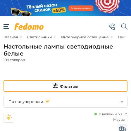
Фильтры
Цена
Главная
Светильники
Интерьерное освещение
Насто
от
Настольные лампы светодиодные
до
белые
189 товаров
Фильтры
Новинка
По популярности
Новинка
В наличии 50 шт.
Maytoni
Видео