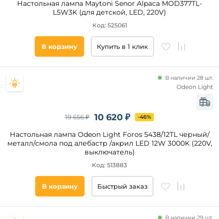
Настольная лампа Maytoni Senor Alpaca MOD377TL-
Цвет
L5W3K (для детской, LED, 220V)
основания
Код: 525061
Белый
В корзину
Купить в 1 клик
Черный
Золото
Латунь
В наличии 28 шт.
Odeon Light
Бронза
Хром
10 620 ₽
Серый
19 656 ₽
-46%
Кофейный
Настольная лампа Odeon Light Foros 5438/12TL черный/
металл/смола под алебастр /акрил LED 12W 3000K (220V,
Никель
выключатель)
Серебро
Цвет
Код: 513883
плафонов
Розовый
Желтый
Белый
В корзину
Быстрый заказ
Бежевый
Матовый
Прозрачный
Прозрачный
В наличии 29 шт.