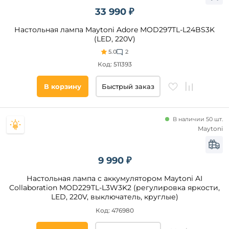
Да
33 990 ₽
Настольная лампа Maytoni Adore MOD297TL-L24BS3K
Бренд
(LED, 220V)
5.0
2
Uniel
Код: 511393
Maytoni
Ambrella
В корзину
Быстрый заказ
Эра
Mantra
В наличии 50 шт.
Lightstar
Maytoni
Arlight
Ubiqua
9 990 ₽
Freya
Citilux
Настольная лампа с аккумулятором Maytoni AI
Категория
Collaboration MOD229TL-L3W3K2 (регулировка яркости,
Divinare
LED, 220V, выключатель, круглые)
Светодиодные
Escada
Код: 476980
Для
Marset
школьников