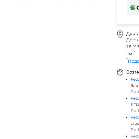
Доста
Дост
за МК
*
км
*
Подр
Возм
Fed
Элит
Пн–В
Fed
3 ТЦ
Пн–В
Fed
стор
Пн–В
Fed