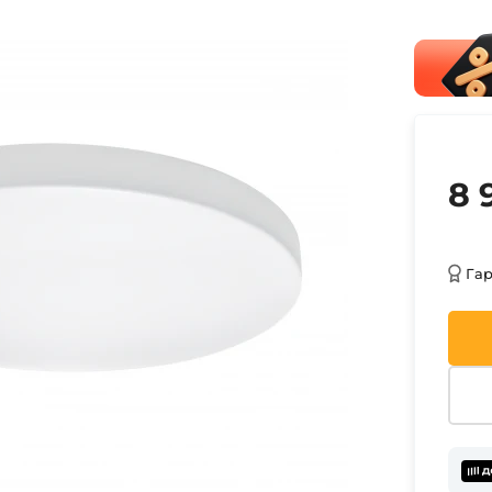
8 
Га