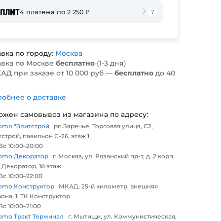
4 платежа по 2 250 ₽
вка по городу:
Москва
авка по Москве
бесплатно
(1-3 дня)
АД при заказе от 10 000 руб —
бесплатно
до 40
обнее о доставке
ожен самовывоз из магазина по адресу:
omo "Элитстрой
рп.Заречье, Торговая улица, С2,
строй, павильон С-26, этаж 1
с 10:00–20:00
omo Декоратор
г. Москва, ул. Рязанский пр-т, д. 2 корп.
 Декоратор, 1й этаж
с 10:00–22:00
omo Конструктор
МКАД, 25-й километр, внешняя
она, 1, ТК Конструктор
с 10:00–21:00
omo Тракт Терминал
г. Мытищи, ул. Коммунистическая,