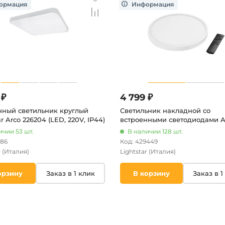
 ₽
4 799 ₽
чный светильник круглый
Светильник накладной со
ar Arco 226204 (LED, 220V, IP44)
встроенными светодиодами A
225336 Lightstar (220V, пульт
ичии 53 шт.
В наличии 128 шт.
управления, управление
386
Код: 429449
смартфоном, умный дом -
r
(Италия)
Lightstar
(Италия)
LampSmart, круглые)
орзину
Заказ в 1 клик
В корзину
Заказ в 1