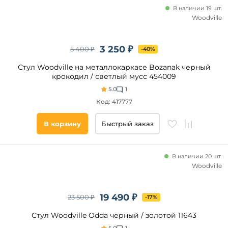
Цвет
В наличии 19 шт.
сиденья
Woodville
Черный
Темное
3 250 ₽
5 400 ₽
-40%
дерево
Стул Woodville на металлокаркасе Bozanak черный
Серый
крокодил / светлый мусс 454009
Слоновая
кость
5.0
1
Платина-
Код: 417777
Золотистый
Темно-
В корзину
Быстрый заказ
серый
Цвет
В наличии 20 шт.
ножек
Woodville
Черный
19 490 ₽
23 500 ₽
-17%
Хром
Натуральный
Стул Woodville Odda черный / золотой 11643
Бежевый