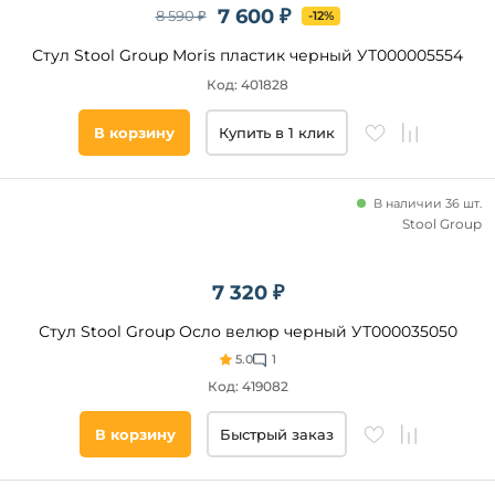
от
7 600 ₽
8 590 ₽
-12%
сиденья
Стул Stool Group Moris пластик черный УТ000005554
Поясничная
поддержка
Код: 401828
В корзину
Купить в 1 клик
Бренд
Tetchair
В наличии 36 шт.
Sheffilton
Stool Group
Stool
Group
Woodville
7 320 ₽
ESF
Стул Stool Group Осло велюр черный УТ000035050
Dobrin
5.0
1
ОГОГО
Код: 419082
Обстановочка!
M-
В корзину
Быстрый заказ
City
Тип
Dikline
основания