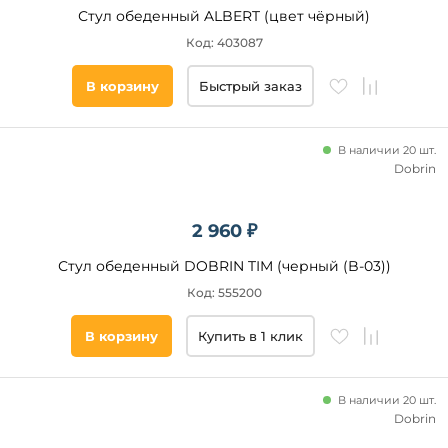
Дерево
Стул обеденный ALBERT (цвет чёрный)
Код: 403087
Высота,
см
В корзину
Быстрый заказ
Глубина,
В наличии 20 шт.
см
Dobrin
Ширина,
см
2 960 ₽
Стул обеденный DOBRIN TIM (черный (B-03))
Вращение
сиденья
Код: 555200
Нет
В корзину
Купить в 1 клик
Да
В наличии 20 шт.
Наличие
Dobrin
подлокотников