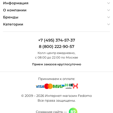
Информация
Политика конфиденциальности
О компании
Гарантия
О компании
Бренды
Оплата и доставка
Контакты
Artelamp
Категории
Установка
Дизайнерам
Maytoni
Люстры
Полезная информация
Odeon Light
Бра
+7 (495) 374-57-37
Новости
St Luce
Торшеры
8 (800) 222-90-57
Вопросы и ответы
Favourite
Настольные лампы
Колл-центр eжедневно,
Наши магазины
Lightstar
Уличные светильники
с 08:00 до 22:00 по Москве
Карта сайта
Citilux
Споты
Прием заказов круглосуточно
Все бренды
Светильники
Принимаем к оплате:
© 2009 – 2026 Интернет-магазин Fedomo
Все права защищены.
Создание сайта —