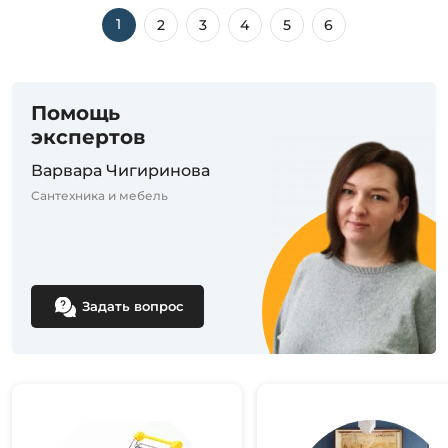
1
2
3
4
5
6
Помощь
экспертов
Варвара Чигиринова
Сантехника и мебель
Задать вопрос