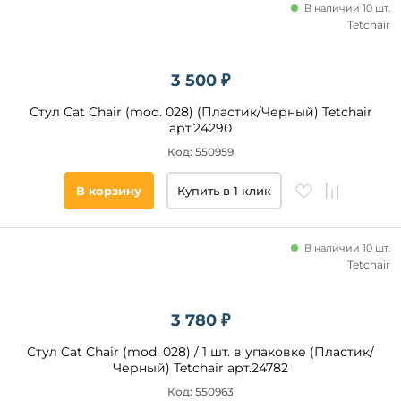
Cosmo
В наличии 10 шт.
Ножки
Tetchair
Everprof
Полозья
Hesby
Пятилучье
La
3 500 ₽
Forma
Диск
(ex
Стул Cat Chair (mod. 028) (Пластик/Черный) Tetchair
Julia
арт.24290
Grup)
Bradex
Код: 550959
Все
Home
фильтры
В корзину
Купить в 1 клик
Подобрать
В наличии 10 шт.
товары
Tetchair
3 780 ₽
Стул Cat Chair (mod. 028) / 1 шт. в упаковке (Пластик/
Черный) Tetchair арт.24782
Код: 550963