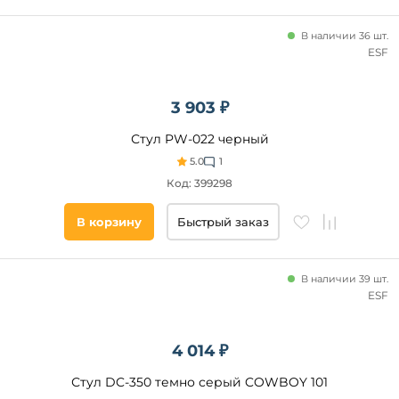
Стиль
В наличии 36 шт.
ESF
Современный
Хай-
тек
3 903 ₽
Скандинавский
Стул PW-022 черный
Модерн
5.0
1
Лофт
Код: 399298
Ретро
Классический
В корзину
Быстрый заказ
Минимализм
Дизайнерский
Материал
В наличии 39 шт.
Кантри
обивки
ESF
Винтажный
Микровелюр
Ткань
4 014 ₽
Экокожа
Стул DC-350 темно серый COWBOY 101
Велюр