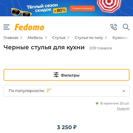
Фильтры
Цена
Главная
Мебель
Стулья
Стулья по типу
Кухонные 
от
Черные стулья для кухни
209 товаров
до
Фильтры
По популярности
Основной
материал
В наличии 20 шт.
Dobrin
Пластик
Ткань
3 250 ₽
Экокожа