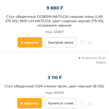
Нет
9 880 ₽
Да
Стул обеденный DOBRIN MATILDA (черная ткань (LAR
275-50)) 9691-LM MATILDA, цвет сиденья черная 275-50),
основания черный
Тип
сиденья
Код: 435907
Мягкое
В корзину
Быстрый заказ
Жесткое
В наличии 20 шт.
Форма
Dobrin
сиденья
Фигурная
3 110 ₽
Квадратная
Стул обеденный DSR (ножки хром, цвет чёрный (B-03))
Круглая
Код: 403236
Прямоугольная
Овальная
В корзину
Купить в 1 клик