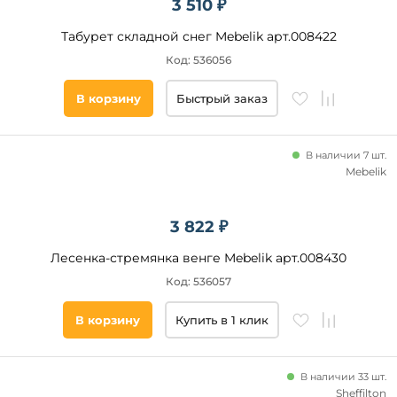
3 510 ₽
Group
Табурет складной снег Mebelik арт.008422
La
Forma
Код: 536056
(ex
Julia
Grup)
В корзину
Быстрый заказ
Leset
Все
фильтры
Мир
стульев
В наличии 7 шт.
Mebelik
Bradex
Home
Подобрать
Mebelik
товары
3 822 ₽
Sheffilton
Лесенка-стремянка венге Mebelik арт.008430
Cosmo
Код: 536057
Tetchair
Hesby
В корзину
Купить в 1 клик
В наличии 33 шт.
Sheffilton