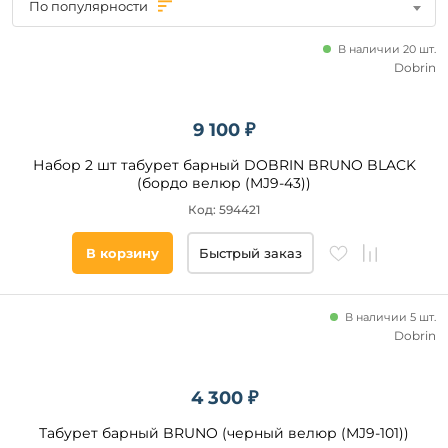
По популярности
Экокожа
В наличии 20 шт.
Ткань
Dobrin
Пластик
Дерево
9 100 ₽
Набор 2 шт табурет барный DOBRIN BRUNO BLACK
Высота,
(бордо велюр (MJ9-43))
см
Код: 594421
Глубина,
см
В корзину
Быстрый заказ
Ширина,
В наличии 5 шт.
см
Dobrin
Максимальная
нагрузка, кг
4 300 ₽
Табурет барный BRUNO (черный велюр (MJ9-101))
Вращение