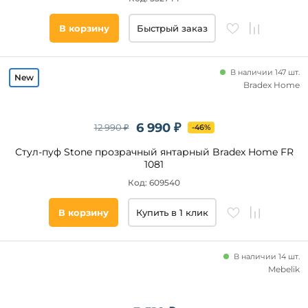
В корзину
Быстрый заказ
Тип
основания
Диск
В наличии 147 шт.
Bradex Home
Ножки
Основание
6 990 ₽
12 990 ₽
-46%
Полозья
Стул-пуф Stone прозрачный янтарный Bradex Home FR
Квадратное
1081
Код: 609540
Бренд
В корзину
Купить в 1 клик
Dobrin
ОГОГО
Обстановочка!
В наличии 14 шт.
Mebelik
Woodville
Dikline
Stool