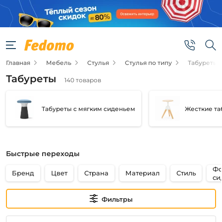
Фильтры
Цена
Главная
Мебель
Стулья
Стулья по типу
Табуреты
от
Табуреты
140 товаров
до
Табуреты с мягким сиденьем
Жесткие та
Быстрые переходы
Тип
Фо
Бренд
Цвет
Страна
Материал
Стиль
си
Нераскладной
Фильтры
Основной
материал