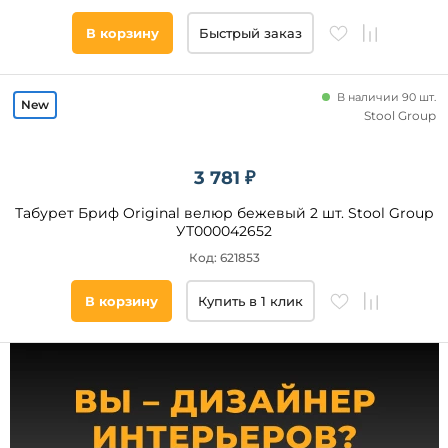
Материал
ножек
В корзину
Быстрый заказ
Металл
Пластик
В наличии 90 шт.
Дерево
Stool Group
Массив
березы
3 781 ₽
Массив
Бук
Табурет Бриф Original велюр бежевый 2 шт. Stool Group
УТ000042652
Массив
дерева
Код: 621853
В корзину
Купить в 1 клик
Материал
каркаса
Фанера
Металл
Пластик
Полипропилен