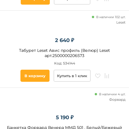
В наличии 102 шт.
Leset
2 640 ₽
Табурет Leset Авис профиль (Велюр) Leset
арт.2500000206573
Код: 534144
В корзину
Купить в 1 клик
В наличии 4 шт.
Форвард
5 190 ₽
Банкетка Форвард Венера ММД 501 , Белый/Бежевый