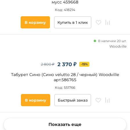
мусс 459668
Код: 418214
В корзину
Купить в 1 клик
В наличии 20 шт.
Woodville
2 370 ₽
2 800 ₽
-15%
Табурет Сино (Сино velutto 28 / черный) Woodville
арт.586765
Код: 551766
В корзину
Быстрый заказ
Показать еще