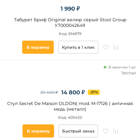
Темно-
1 990 ₽
серый
Бордовый
Табурет Бриф Original велюр серый Stool Group
УТ000042649
Шоколадный
Код: 614879
Бирюзовый
Цвет
Красный
ножек
В корзину
Купить в 1 клик
Кремовый
Черный
Желтый
Хром
В наличии 1 шт.
Фиолетовый
Tetchair
Белый
Ольха
Золотой
Серый
14 800 ₽
20 400 ₽
-27%
Бежевый
Стул Secret De Maison OLDON( mod. M-17126 ) античная
Горчичный
медь (металл)
Терракотовый
Код: 405420
Светлое
дерево
В корзину
Быстрый заказ
Спинка
Натуральный