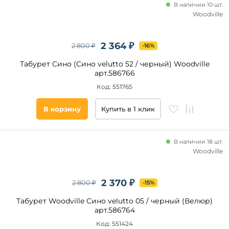
В наличии 10 шт.
Минимализм
Woodville
Модерн
Mid
2 364 ₽
Century
2 800 ₽
-16%
Мемфис
Табурет Сино (Сино velutto 52 / черный) Woodville
арт.586766
Материал
Код: 551765
обивки
В корзину
Купить в 1 клик
Велюр
Экокожа
Микровелюр
В наличии 18 шт.
Мех
Woodville
Искусственная
кожа
2 370 ₽
2 800 ₽
-15%
Ткань
Букле
Табурет Woodville Сино velutto 05 / черный (Велюр)
арт.586764
Код: 551424