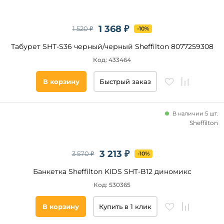
1 368 ₽
1 520 ₽
-10%
Табурет SHT-S36 черный/черный Sheffilton 8077259308
Код: 433464
В корзину
Быстрый заказ
В наличии 5 шт.
Sheffilton
3 213 ₽
3 570 ₽
-10%
Банкетка Sheffilton KIDS SHT-B12 диномикс
Код: 530365
В корзину
Купить в 1 клик