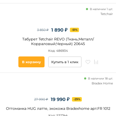
Без
Синий
спинки
В наличии 1 шт.
Темный
Tetchair
орех
Зеленый
Форма
спинки
1 890 ₽
3 850 ₽
-51%
Оливковый
Нет
Табурет Tetchair REVO (Ткань,Металл/
Корраловый,Черный) 20645
Код: 486934
Ровность
спинки
В корзину
Купить в 1 клик
Нет
В наличии 18 шт.
Bradex Home
Тип
установки
На
19 990 ₽
27 990 ₽
-29%
основании
Оттоманка HUG латте, экокожа Bradexhome арт.FR 1012
На
ножках
Код: 532744