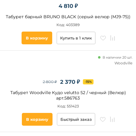
4 810 ₽
Квадратная
Овальная
Табурет барный BRUNO BLACK (серый велюр (MJ9-75))
Прямоугольная
Код: 403389
Фигурная
В корзину
Купить в 1 клик
Регулировка
высоты
В наличии 20 шт.
сидения
Woodville
Нет
Да
2 370 ₽
2 800 ₽
-15%
Табурет Woodville Кудо velutto 52 / черный (Велюр)
Стиль
арт.586763
Код: 551423
Современный
Скандинавский
В корзину
Быстрый заказ
Классический
Лофт