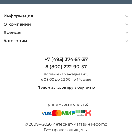
Информация
Политика конфиденциальности
О компании
Гарантия
О компании
Бренды
Оплата и доставка
Контакты
Artelamp
Категории
Установка
Дизайнерам
Maytoni
Люстры
Полезная информация
Odeon Light
Бра
+7 (495) 374-57-37
Новости
St Luce
Торшеры
8 (800) 222-90-57
Вопросы и ответы
Favourite
Настольные лампы
Колл-центр eжедневно,
Наши магазины
Lightstar
Уличные светильники
с 08:00 до 22:00 по Москве
Карта сайта
Citilux
Споты
Прием заказов круглосуточно
Все бренды
Светильники
Принимаем к оплате:
© 2009 – 2026 Интернет-магазин Fedomo
Все права защищены.