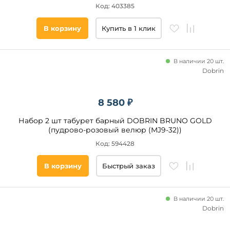
сиденья
Код: 403385
Да
В корзину
Купить в 1 клик
Нет
В наличии 20 шт.
Наличие
Dobrin
подлокотников
Нет
8 580 ₽
Набор 2 шт табурет барный DOBRIN BRUNO GOLD
Тип
(пудрово-розовый велюр (MJ9-32))
сиденья
Код: 594428
Мягкое
В корзину
Быстрый заказ
Жесткое
Форма
В наличии 20 шт.
сиденья
Dobrin
Круглая