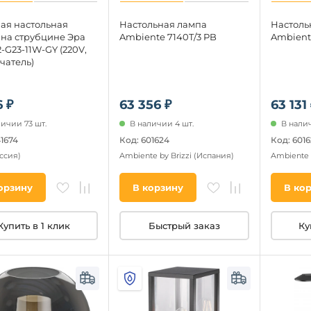
ая настольная
Настольная лампа
Настоль
 на струбцине Эра
Ambiente 7140T/3 PB
Ambient
-G23-11W-GY (220V,
чатель)
6 ₽
63 356 ₽
63 131
личии 73 шт.
В наличии 4 шт.
В налич
41674
Код: 601624
Код: 6016
ссия)
Ambiente by Brizzi
(Испания)
Ambiente 
орзину
В корзину
В ко
Купить в 1 клик
Быстрый заказ
Ку