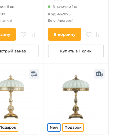
ии 11 шт.
В наличии 1 шт.
787
Код: 462875
спания)
Eglo
(Австрия)
рзину
В корзину
стрый заказ
Купить в 1 клик