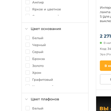
Ампир
Интер
Яркое и цветное
лампа 
Скандинавский
S (для
выклю
Кантри
Цвет основания
2 271
Белый
В на
Черный
Код: 3
Серый
Эра
(Ро
Бронза
Золото
В к
Хром
Графитовый
Коричневый
Серебро
Цвет плафонов
Бежевый
Древесный
Белый