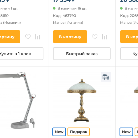
ичии 1 шт.
В наличии 16 шт.
В налич
08610
Код: 463790
Код: 206
ma
(Испания)
Mantra
(Испания)
Mantra
(И
орзину
В корзину
В ко
Купить в 1 клик
Быстрый заказ
Ку