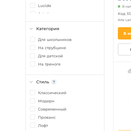
Lucide
В нал
Код: 5
Arte Lamp
Arte L
Категория
В к
Для школьников
На струбцине
Для детской
На треноге
Стиль
Классический
Модерн
Современный
Прованс
Лофт