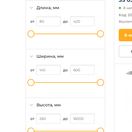
Длина, мм
В нал
Код: 2
от
до
Bejora
В к
Ширина, мм
от
до
Высота, мм
от
до