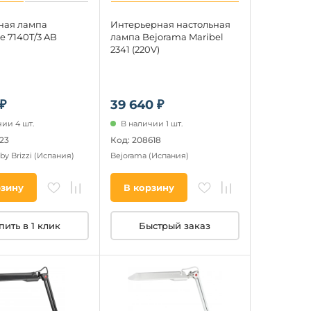
ная лампа
Интерьерная настольная
e 7140T/3 AB
лампа Bejorama Maribel
2341 (220V)
 ₽
39 640 ₽
ии 4 шт.
В наличии 1 шт.
23
Код: 208618
by Brizzi
(Испания)
Bejorama
(Испания)
рзину
В корзину
пить в 1 клик
Быстрый заказ