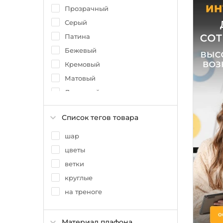
Прозрачный
Серый
Патина
Бежевый
Кремовый
Матовый
Дымчатый
Золото
Список тегов товара
Розовый
Черный
шар
Коричневый
цветы
Графитовый
ветки
круглые
на треноге
Материал плафона