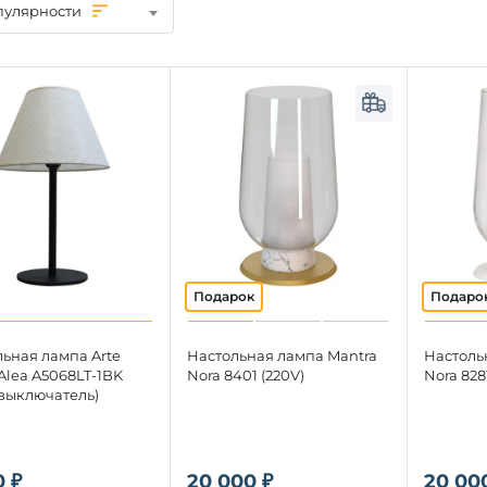
пулярности
ьная лампа Arte
Настольная лампа Mantra
Настоль
Alea A5068LT-1BK
Nora 8401 (220V)
Nora 828
 выключатель)
0 ₽
20 000 ₽
20 00