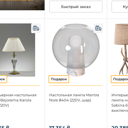
Быстрый заказ
Ку
ьерная настольная
Настольная лампа Mantra
Интерье
Bejorama Karola
Nora 8404 (220V, шар)
лампа н
220V)
Sabina 61
выключа
35 ₽
17 354 ₽
20 388