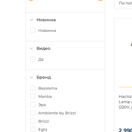
По по
Новинка
Новинка
Видео
Да
Бренд
Bejorama
Mantra
Настол
Lamp 
Эра
(220V,
Ambiente by Brizzi
Brizzi
Eglo
2 99