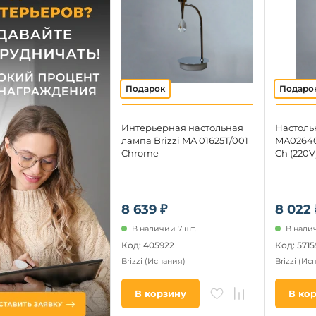
Интерьерная настольная
Настоль
лампа Brizzi MA 01625T/001
MA02640T
Chrome
Ch (220V
8 639 ₽
8 022 
В наличии 7 шт.
В налич
Код: 405922
Код: 5715
Brizzi
(Испания)
Brizzi
(Ис
В корзину
В ко