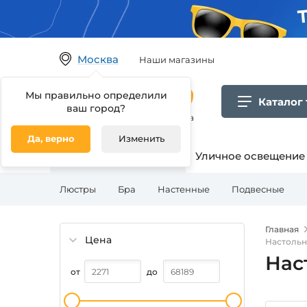
Москва
Наши магазины
Мы правильно определили
Каталог
ваш город?
Гипермаркет товаров для дома
Да, верно
Изменить
Освещение для дома
Уличное освещение
Люстры
Бра
Настенные
Подвесные
Главная
Цена
Настольн
Нас
от
до