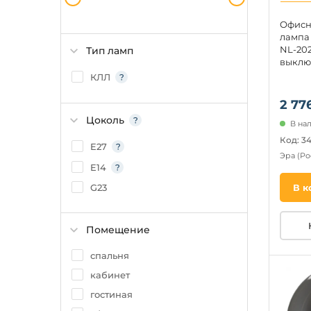
Офисн
лампа
NL-202
Тип ламп
выклю
КЛЛ
2 77
Цоколь
В на
Код: 3
E27
Эра
(Ро
E14
G23
В к
Помещение
спальня
кабинет
гостиная