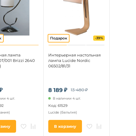
-39%
ная лампа
Интерьерная настольная
/001 Brizzi 2640
лампа Lucide Nordic
)
06502/81/31
₽
8 189 ₽
13 480 ₽
ии 4 шт.
В наличии 4 шт.
92
Код: 61529
пания)
Lucide
(Бельгия)
рзину
В корзину