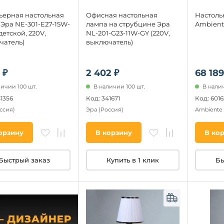
ьерная настольная
Офисная настольная
Настоль
Эра NE-301-E27-15W-
лампа на струбцине Эра
Ambient
 детской, 220V,
NL-201-G23-11W-GY (220V,
чатель)
выключатель)
 ₽
2 402 ₽
68 189
личии 100 шт.
В наличии 100 шт.
В налич
41356
Код: 341671
Код: 6016
ссия)
Эра
(Россия)
Ambiente 
орзину
В корзину
В ко
Быстрый заказ
Купить в 1 клик
Бы