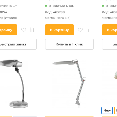
ичии 10 шт.
В наличии 17 шт.
В налич
13854
Код: 463788
Код: 463
amp
(Италия)
Mantra
(Испания)
Mantra
(И
орзину
В корзину
В ко
Быстрый заказ
Купить в 1 клик
Бы