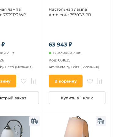
ная лампа
Настольная лампа
e 7539T/3 WP
Ambiente 7539T/3 PB
 ₽
63 943 ₽
ии 2 шт.
В наличии 2 шт.
26
Код: 601625
by Brizzi
(Испания)
Ambiente by Brizzi
(Испания)
рзину
В корзину
стрый заказ
Купить в 1 клик