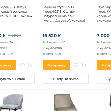
беденный Katys
Барный стул VIMTA
Стул ба
о-серый рогожка
(mod.4021S) белый/
(mod. KY
 Group УТ000042064
натуральный/хром
черный/
(металл/дерево/экокожа)
экокожа
0 ₽
16 520 ₽
7 000 
11 990 ₽
ичии 159 шт.
В наличии 10 шт.
В налич
09378
Код: 404986
Код: 405
roup
(Китай)
Tetchair
(Китай)
Tetchair
(К
орзину
В корзину
В ко
Купить в 1 клик
Быстрый заказ
Ку