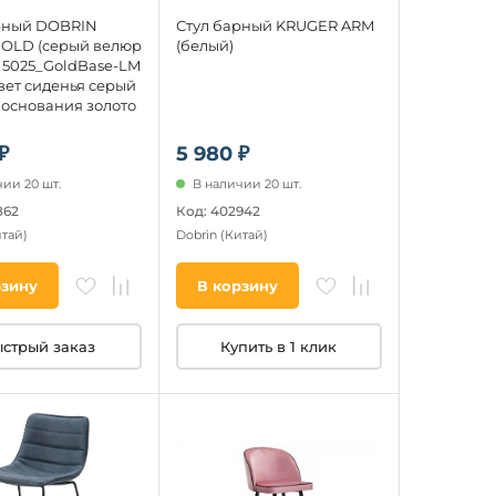
рный DOBRIN
Стул барный KRUGER ARM
OLD (серый велюр
(белый)
)) 5025_GoldBase-LM
вет сиденья серый
), основания золото
₽
5 980 ₽
ии 20 шт.
В наличии 20 шт.
862
Код: 402942
тай)
Dobrin
(Китай)
рзину
В корзину
стрый заказ
Купить в 1 клик