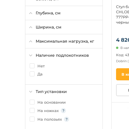
Стул 
CHLOE
Глубина, см
777PP
черны
Ширина, см
4 82
Максимальная нагрузка, кг
В на
Код: 4
Наличие подлокотников
Dobrin
Нет
Да
В к
Тип установки
На основании
На ножках
На полозьях