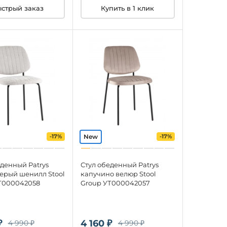
стрый заказ
Купить в 1 клик
-17%
-17%
еденный Patrys
Стул обеденный Patrys
серый шенилл Stool
капучино велюр Stool
Т000042058
Group УТ000042057
₽
4 160 ₽
4 990 ₽
4 990 ₽