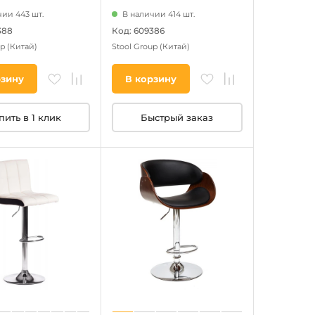
ии 443 шт.
В наличии 414 шт.
388
Код: 609386
up
(Китай)
Stool Group
(Китай)
рзину
В корзину
пить в 1 клик
Быстрый заказ