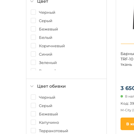
Цвет
Черный
Серый
Бежевый
Белый
Коричневый
Барны
Синий
TRF-10
Зеленый
ткань
Розовый
Красный
Цвет обивки
3 65
Золотой
Хром
В нал
Черный
Код: 3
Голубой
Серый
M-City
Желтый
Бежевый
Оранжевый
Капучино
В к
Терракотовый