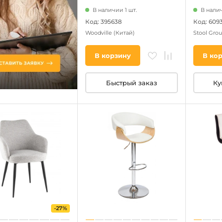
В наличии 1 шт.
В налич
Код: 395638
Код: 609
Woodville
(Китай)
Stool Gro
В корзину
В ко
Быстрый заказ
Ку
-27%