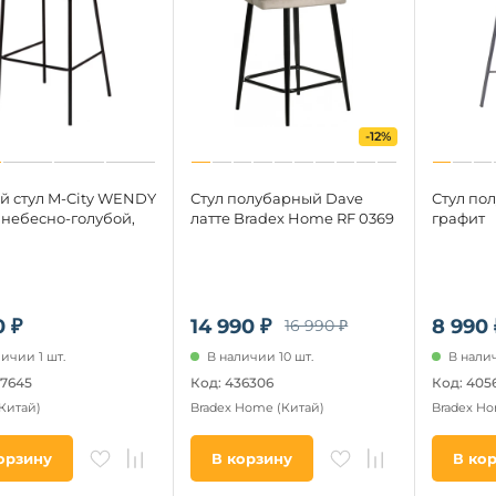
-12%
й стул M-City WENDY
Стул полубарный Dave
Стул по
 небесно-голубой,
латте Bradex Home RF 0369
графит
0 ₽
14 990 ₽
8 990 
16 990 ₽
ичии 1 шт.
В наличии 10 шт.
В налич
97645
Код: 436306
Код: 405
(Китай)
Bradex Home
(Китай)
Bradex H
орзину
В корзину
В ко