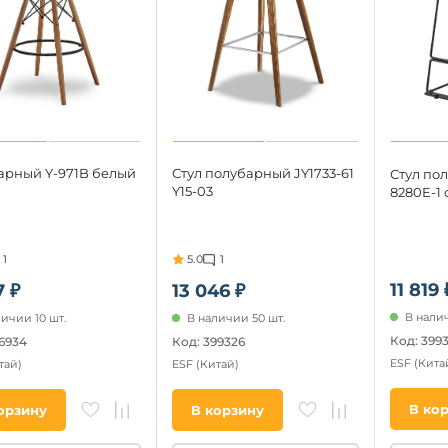
барный Y-971B белый
Стул полубарный JY1733-61
Стул по
Y15-03
8280E-1
1
5.0
1
11 819 
7 ₽
13 046 ₽
В налич
ичии 10 шт.
В наличии 50 шт.
Код: 399
16934
Код: 399326
ESF
(Кита
тай)
ESF
(Китай)
В ко
орзину
В корзину