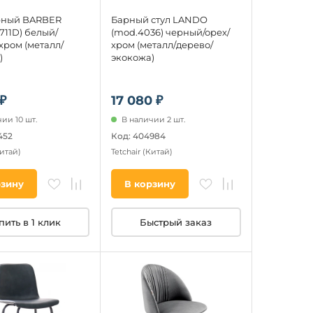
рный BARBER
Барный стул LANDO
711D) белый/
(mod.4036) черный/орех/
хром (металл/
хром (металл/дерево/
)
экокожа)
₽
17 080 ₽
ии 10 шт.
В наличии 2 шт.
452
Код: 404984
итай)
Tetchair
(Китай)
рзину
В корзину
пить в 1 клик
Быстрый заказ