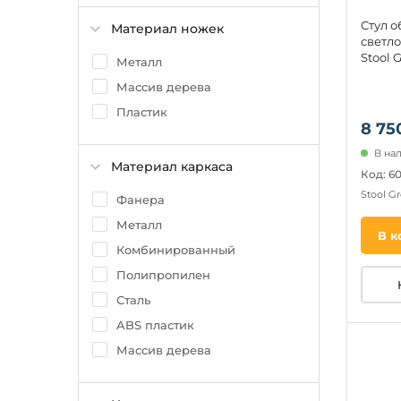
Микровелюр
Стул о
Материал ножек
Вельвет
светл
Stool
Металл
Массив дерева
Пластик
8 75
В нал
Материал каркаса
Код: 6
Stool G
Фанера
Металл
В к
Комбинированный
Полипропилен
Сталь
ABS пластик
Массив дерева