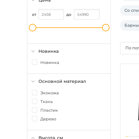
Цена
Со сп
от
до
Барные
По по
Новинка
Новинка
Основной материал
Экокожа
Ткань
Пластик
Дерево
Высота, см