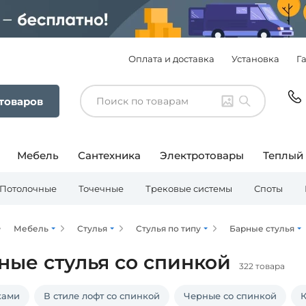
Оплата и доставка
Установка
Г
 товаров
Мебель
Сантехника
Электротовары
Теплый
Потолочные
Точечные
Трековые системы
Споты
Мебель
Стулья
Стулья по типу
Барные стулья
ные стулья со спинкой
322 товара
ками
В стиле лофт со спинкой
Черные со спинкой
К