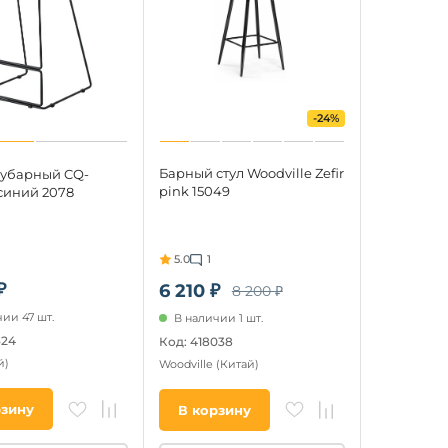
-24%
Барный стул Woodville Zefir
лубарный CQ-
pink 15049
 синий 2078
5.0
1
₽
6 210 ₽
8 200 ₽
ии 47 шт.
В наличии 1 шт.
324
Код: 418038
й)
Woodville
(Китай)
рзину
В корзину