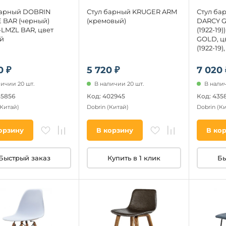
барный DOBRIN
Стул барный KRUGER ARM
Стул ба
 BAR (черный)
(кремовый)
DARCY G
-LMZL BAR, цвет
(1922-19
й
GOLD, ц
(1922-19
0 ₽
5 720 ₽
7 020 
личии 20 шт.
В наличии 20 шт.
В налич
35856
Код: 402945
Код: 435
(Китай)
Dobrin
(Китай)
Dobrin
(Ки
орзину
В корзину
В ко
Быстрый заказ
Купить в 1 клик
Бы