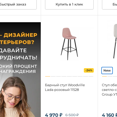
Бы
Быстрый заказ
Купить в 1 клик
-24%
Барный стул Woodville
Стул об
Lada розовый 11528
светло-
Group У
4 970 ₽
4 160 
6 500 ₽