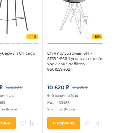
-44%
-10%
лубарный Chicago
Стул полубарный SHT-
ST35-1/S66-1 угольно-серый/
хром лак Sheffilton
8601559402
₽
10 620 ₽
15 990 ₽
11 800 ₽
ии 1 шт.
В наличии 10 шт.
663
Код: 433436
ome
(Китай)
Sheffilton
(Россия)
рзину
В корзину