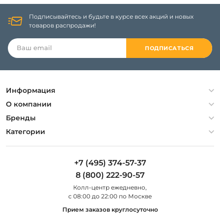
Подписывайтесь и будьте в курсе всех акций и новых
товаров распродажи!
ПОДПИСАТЬСЯ
Информация
Политика конфиденциальности
О компании
Гарантия
О компании
Бренды
Оплата и доставка
Контакты
Artelamp
Категории
Установка
Дизайнерам
Maytoni
Люстры
Полезная информация
Odeon Light
Бра
+7 (495) 374-57-37
Новости
St Luce
Торшеры
8 (800) 222-90-57
Вопросы и ответы
Favourite
Настольные лампы
Колл-центр eжедневно,
Наши магазины
Lightstar
Уличные светильники
с 08:00 до 22:00 по Москве
Карта сайта
Citilux
Споты
Прием заказов круглосуточно
Все бренды
Светильники