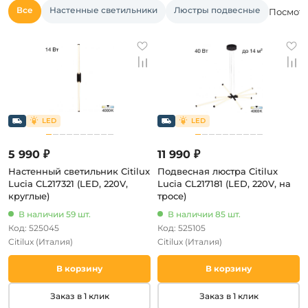
Все
Настенные светильники
Люстры подвесные
Посмотр
5 990 ₽
11 990 ₽
Настенный светильник Citilux
Подвесная люстра Citilux
Lucia CL217321 (LED, 220V,
Lucia CL217181 (LED, 220V, на
круглые)
тросе)
В наличии 59 шт.
В наличии 85 шт.
Код: 525045
Код: 525105
Citilux
(Италия)
Citilux
(Италия)
В корзину
В корзину
Заказ в 1 клик
Заказ в 1 клик