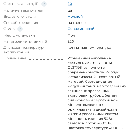
Степень защиты, IP
20
Наличие выключателя
да
Вид выключателя
Ножной
Способ крепления
на треноге
Стиль
Современный
Место установки
Пол
Напряжение питания, В
220
Диапазон температур
комнатная температура
эксплуатации
Примечание
Утончённый напольный
светильник Citilux LUCIA
CL217961 выполнен в
современном стиле. Корпус
металлический, цвет чёрный
матовый. Светодиодные
модули-штанги изготовлены из
глянцевых прозрачных
акриловых трубок с белым
силиконовым сердечником.
Модель выделяется
оригинальным дизайном и
мягким рассеянным светом.
Мощность изделия 50Вт,
световой поток 4000Лм,
цветовая температура 4000К –