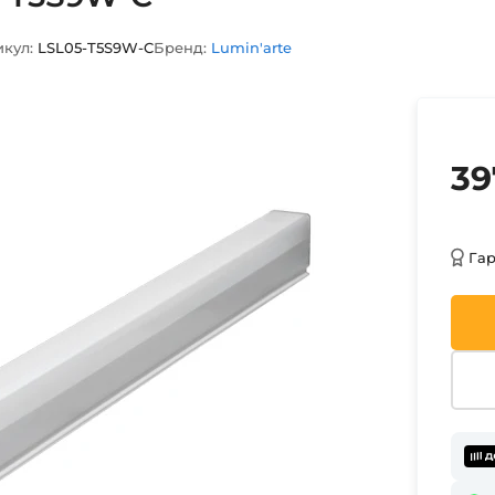
кул:
LSL05-T5S9W-C
Бренд:
Lumin'arte
39
Га