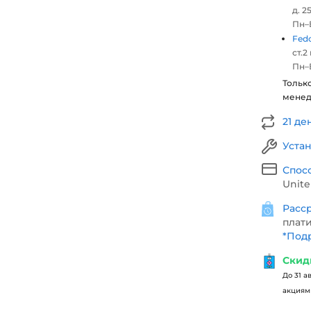
д. 25
Пн–В
Fed
ст.2
Пн–В
Тольк
мене
21 де
Уста
Спос
Unite
Расср
плати
*
Подр
Скид
До 31 а
акциями