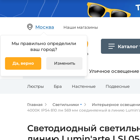
Москва
Наши магазины
Мы правильно определили
Каталог
ваш город?
Гипермаркет товаров для дома
Да, верно
Изменить
Освещение для дома
Уличное освещение
Люстры
Бра
Настенные
Подвесные
Главная
Светильники
Интерьерное освещен
4000K IP54 810 лм 569 мм соединяемый в линию Lumin'
Светодиодный светильн
линию Lumin'arte LSL0