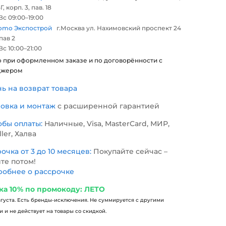
Г, корп. 3, пав. 18
с 09:00–19:00
omo Экспострой
г.Москва ул. Нахимовский проспект 24
 пав 2
с 10:00–21:00
о при оформленном заказе и по договорённости с
джером
нь на возврат товара
новка и монтаж
с расширенной гарантией
обы оплаты:
Наличные, Visa, MasterCard, МИР,
ller, Халва
очка от 3 до 10 месяцев:
Покупайте сейчас –
те потом!
обнее о рассрочке
ка 10% по промокоду: ЛЕТО
вгуста. Есть бренды-исключения. Не суммируется с другими
 и не действует на товары со скидкой.