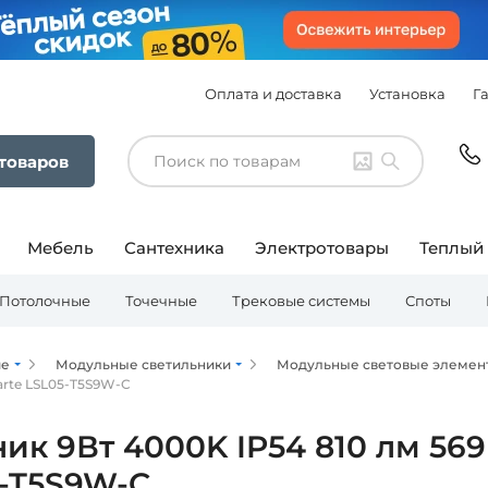
Оплата и доставка
Установка
Г
 товаров
Мебель
Сантехника
Электротовары
Теплый
Потолочные
Точечные
Трековые системы
Споты
ие
Модульные светильники
Модульные световые элемен
arte LSL05-T5S9W-C
ик 9Вт 4000K IP54 810 лм 56
5-T5S9W-C