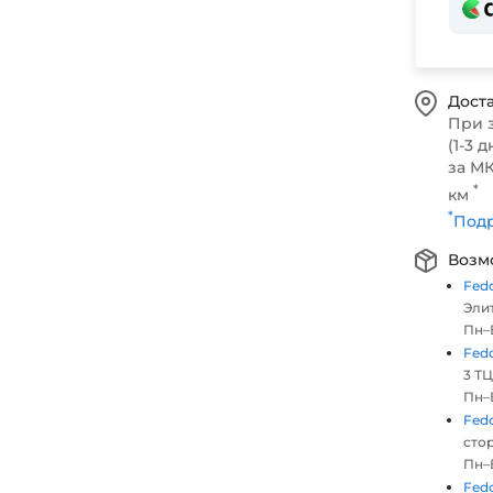
Доста
При 
(1-3 д
за МК
*
км
*
Подр
Возм
Fed
Элит
Пн–В
Fed
3 ТЦ
Пн–В
Fed
стор
Пн–В
Fed