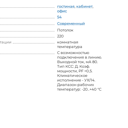
гостиная
,
кабинет
,
офис
54
Современный
Потолок
220
атации
комнатная
температура
С возможностью
подключения в линию.
Выходной ток, мА 80.
Тип КСС: Д. Коэф.
мощности, PF >0,5.
Климатическое
исполнение - УХЛ4.
Диапазон рабочих
температур: -20..+40 °С