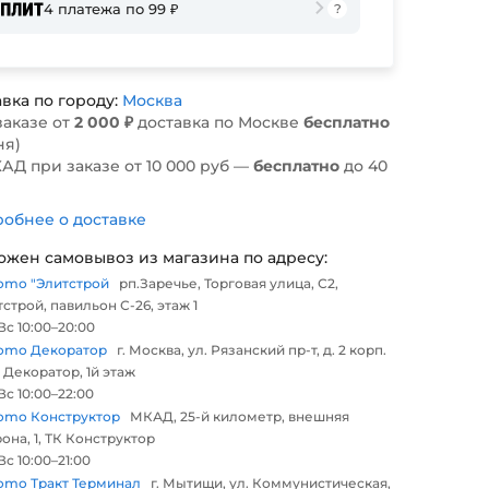
4 платежа по 99 ₽
вка по городу:
Москва
заказе от
2 000 ₽
доставка по Москве
бесплатно
ня)
АД при заказе от 10 000 руб —
бесплатно
до 40
обнее о доставке
ожен самовывоз из магазина по адресу:
omo "Элитстрой
рп.Заречье, Торговая улица, С2,
строй, павильон С-26, этаж 1
с 10:00–20:00
omo Декоратор
г. Москва, ул. Рязанский пр-т, д. 2 корп.
 Декоратор, 1й этаж
с 10:00–22:00
omo Конструктор
МКАД, 25-й километр, внешняя
она, 1, ТК Конструктор
с 10:00–21:00
omo Тракт Терминал
г. Мытищи, ул. Коммунистическая,