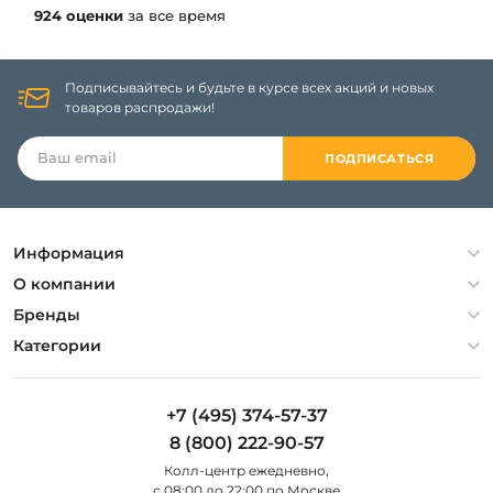
924 оценки
за все время
Подписывайтесь и будьте в курсе всех акций и новых
товаров распродажи!
ПОДПИСАТЬСЯ
Информация
Политика конфиденциальности
О компании
Гарантия
О компании
Бренды
Оплата и доставка
Контакты
Artelamp
Категории
Установка
Дизайнерам
Maytoni
Люстры
Полезная информация
Odeon Light
Бра
+7 (495) 374-57-37
Новости
St Luce
Торшеры
8 (800) 222-90-57
Вопросы и ответы
Favourite
Настольные лампы
Колл-центр eжедневно,
Наши магазины
Lightstar
Уличные светильники
с 08:00 до 22:00 по Москве