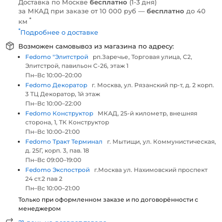
Доставка по Москве
бесплатно
(1-3 дня)
за МКАД при заказе от 10 000 руб —
бесплатно
до 40
*
км
*
Подробнее о доставке
Возможен самовывоз из магазина по адресу:
Fedomo "Элитстрой
рп.Заречье, Торговая улица, С2,
Элитстрой, павильон С-26, этаж 1
Пн–Вс 10:00–20:00
Fedomo Декоратор
г. Москва, ул. Рязанский пр-т, д. 2 корп.
3 ТЦ Декоратор, 1й этаж
Пн–Вс 10:00–22:00
Fedomo Конструктор
МКАД, 25-й километр, внешняя
сторона, 1, ТК Конструктор
Пн–Вс 10:00–21:00
Fedomo Тракт Терминал
г. Мытищи, ул. Коммунистическая,
д. 25Г, корп. 3, пав. 18
Пн–Вс 09:00–19:00
Fedomo Экспострой
г.Москва ул. Нахимовский проспект
24 ст.2 пав 2
Пн–Вс 10:00–21:00
Только при оформленном заказе и по договорённости с
менеджером