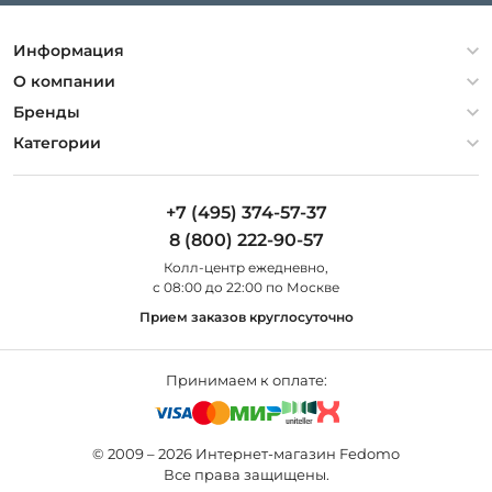
Информация
Политика конфиденциальности
О компании
Гарантия
О компании
Бренды
Оплата и доставка
Контакты
Artelamp
Категории
Установка
Дизайнерам
Maytoni
Люстры
Полезная информация
Odeon Light
Бра
+7 (495) 374-57-37
Новости
St Luce
Торшеры
8 (800) 222-90-57
Вопросы и ответы
Favourite
Настольные лампы
Колл-центр eжедневно,
Наши магазины
Lightstar
Уличные светильники
с 08:00 до 22:00 по Москве
Карта сайта
Citilux
Споты
Прием заказов круглосуточно
Все бренды
Светильники
Принимаем к оплате:
© 2009 – 2026 Интернет-магазин Fedomo
Все права защищены.