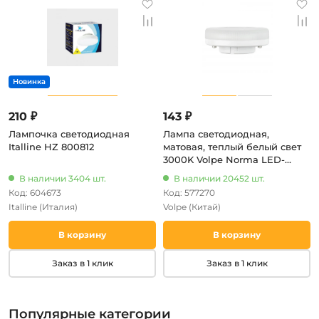
210 ₽
143 ₽
Лампочка светодиодная
Лампа светодиодная,
Italline HZ 800812
матовая, теплый белый свет
3000K Volpe Norma LED-
GX53-17W/3000K/GX53/FR/NR
В наличии 3404 шт.
В наличии 20452 шт.
Код: 604673
Код: 577270
Italline
(Италия)
Volpe
(Китай)
В корзину
В корзину
Заказ в 1 клик
Заказ в 1 клик
Популярные категории