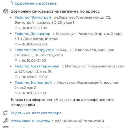
*
Подробнее о доставке
Возможен самовывоз из магазина по адресу:
Fedomo "Элитстрой
рп.Заречье, Торговая улица, С2,
Элитстрой, павильон С-26, этаж 1
Пн–Вс 10:00–20:00
Fedomo Декоратор
г. Москва, ул. Рязанский пр-т, д. 2 корп.
3 ТЦ Декоратор, 1й этаж
Пн–Вс 10:00–22:00
Fedomo Конструктор
МКАД, 25-й километр, внешняя
сторона, 1, ТК Конструктор
Пн–Вс 10:00–21:00
Fedomo Тракт Терминал
г. Мытищи, ул. Коммунистическая,
д. 25Г, корп. 3, пав. 18
Пн–Вс 09:00–19:00
Fedomo Экспострой
г.Москва ул. Нахимовский проспект
24 ст.2 пав 2
Пн–Вс 10:00–21:00
Только при оформленном заказе и по договорённости с
менеджером
21 день на возврат товара
Установка и монтаж
с расширенной гарантией