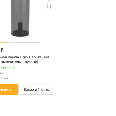
 ₽
ная лампа Eglo Geo 901068
выключатель, круглые)
ичии 7 шт.
866
стрия)
орзину
Заказ в 1 клик