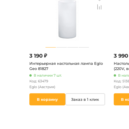
3 190 ₽
3 990
Интерьерная настольная лампа Eglo
Настоль
Geo 81827
(220V, 
В наличии 7 шт.
В нал
Код: 63479
Код: 513
Eglo
(Австрия)
Eglo
(Ав
В корзину
Заказ в 1 клик
В к