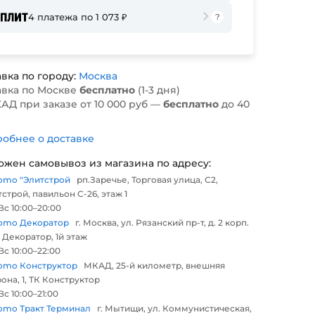
4 платежа по 1 073 ₽
вка по городу:
Москва
авка по Москве
бесплатно
(1-3 дня)
АД при заказе от 10 000 руб —
бесплатно
до 40
обнее о доставке
ожен самовывоз из магазина по адресу:
omo "Элитстрой
рп.Заречье, Торговая улица, С2,
строй, павильон С-26, этаж 1
с 10:00–20:00
omo Декоратор
г. Москва, ул. Рязанский пр-т, д. 2 корп.
 Декоратор, 1й этаж
с 10:00–22:00
omo Конструктор
МКАД, 25-й километр, внешняя
она, 1, ТК Конструктор
с 10:00–21:00
omo Тракт Терминал
г. Мытищи, ул. Коммунистическая,