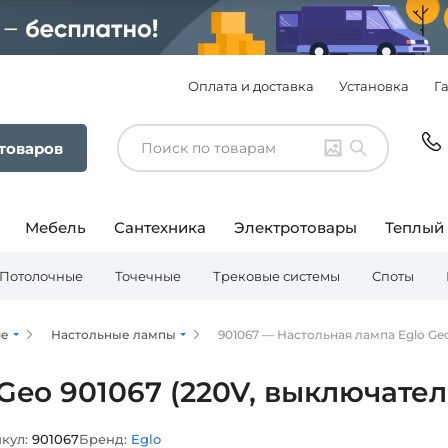
Оплата и доставка
Установка
Г
 товаров
Мебель
Сантехника
Электротовары
Теплый
Потолочные
Точечные
Трековые системы
Споты
ие
Настольные лампы
901067 — Настольная лампа Eglo Geo
Geo 901067 (220V, выключател
кул:
901067
Бренд:
Eglo