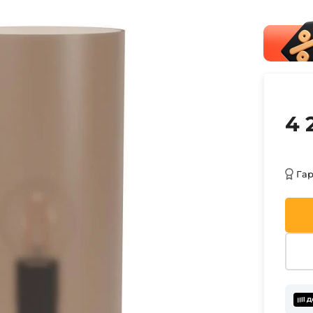
4 
Га