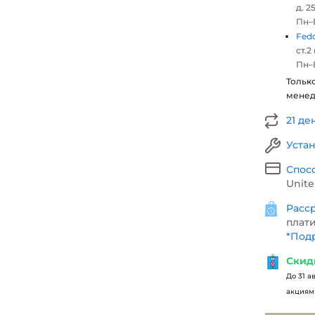
д. 25
Пн–В
Fed
ст.2
Пн–В
Тольк
мене
21 де
Уста
Спос
Unite
Расср
плати
*
Подр
Скид
До 31 а
акциями