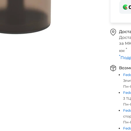
Доста
Дост
за МК
*
км
*
Подр
Возм
Fed
Элит
Пн–В
Fed
3 ТЦ
Пн–В
Fed
стор
Пн–В
Fed