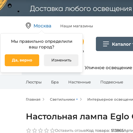
Москва
Наши магазины
Мы правильно определили
Каталог
ваш город?
Гипермаркет товаров для дома
Да, верно
Изменить
Освещение для дома
Уличное освещение
Люстры
Бра
Настенные
Подвесные
Главная
Светильники
Интерьерное освещен
Настольная лампа Eglo 
Оставить отзыв
Код товара:
513865
Арти