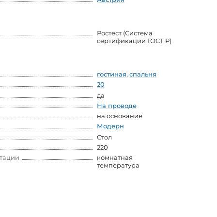
Ростест (Система
сертификации ГОСТ Р)
гостиная
,
спальня
20
да
На проводе
на основание
Модерн
Стол
220
атации
комнатная
температура