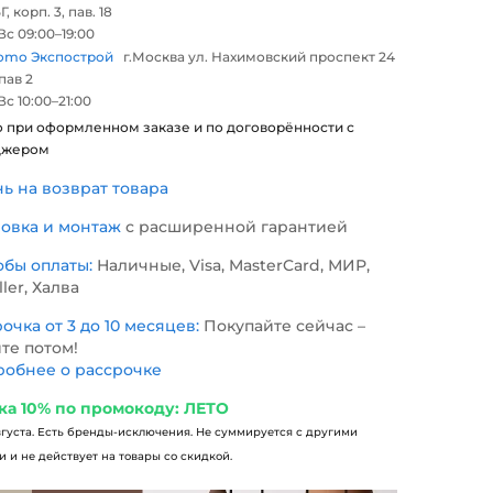
Г, корп. 3, пав. 18
с 09:00–19:00
omo Экспострой
г.Москва ул. Нахимовский проспект 24
 пав 2
с 10:00–21:00
о при оформленном заказе и по договорённости с
джером
нь на возврат товара
новка и монтаж
с расширенной гарантией
обы оплаты:
Наличные, Visa, MasterCard, МИР,
ller, Халва
очка от 3 до 10 месяцев:
Покупайте сейчас –
те потом!
обнее о рассрочке
ка 10% по промокоду: ЛЕТО
вгуста. Есть бренды-исключения. Не суммируется с другими
 и не действует на товары со скидкой.