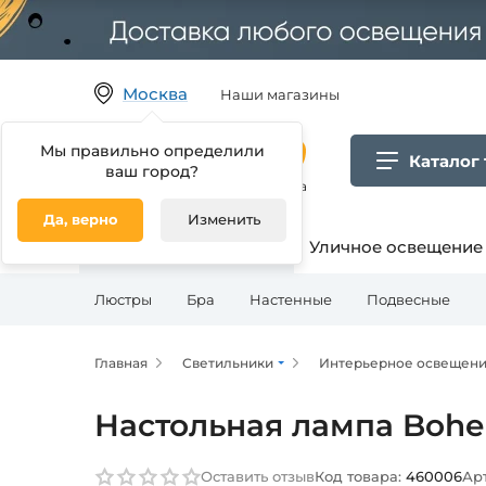
Москва
Наши магазины
Мы правильно определили
Каталог
ваш город?
Гипермаркет товаров для дома
Да, верно
Изменить
Освещение для дома
Уличное освещение
Люстры
Бра
Настенные
Подвесные
Главная
Светильники
Интерьерное освещен
Настольная лампа Bohemi
Оставить отзыв
Код товара:
460006
Ар