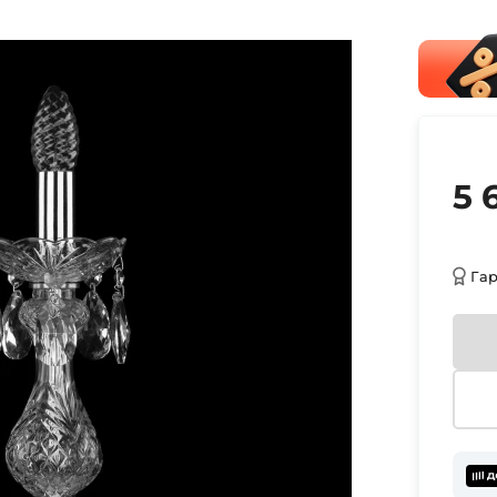
5 
Га