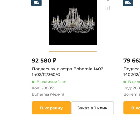
92 580 ₽
79 66
Подвесная люстра Bohemia 1402
Подвес
1402/12/360/G
1402/12
цепи, п
В наличии 1 шт.
В нали
Код: 208859
Код: 20
Bohemia
(Чехия)
Bohemi
В корзину
Заказ в 1 клик
В к