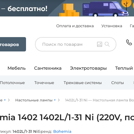
Оплата и доставка
Установка
Г
 товаров
Мебель
Сантехника
Электротовары
Теплый
Потолочные
Точечные
Трековые системы
Споты
ие
Настольные лампы
1402L/1-31 Ni — Настольная лампа Boh
a 1402 1402L/1-31 Ni (220V, п
тикул:
1402L/1-31 Ni
Бренд:
Bohemia