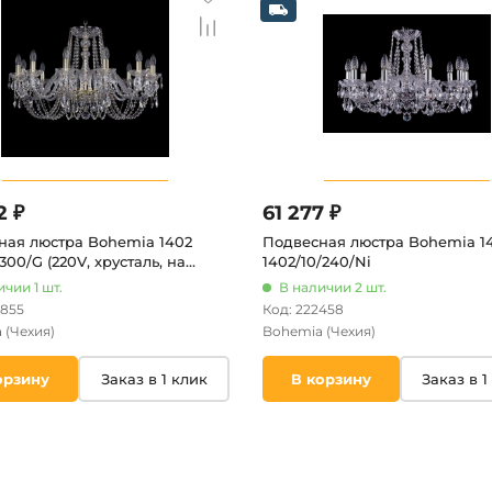
2 ₽
61 277 ₽
ная люстра Bohemia 1402
Подвесная люстра Bohemia 1
/300/G (220V, хрусталь, на
1402/10/240/Ni
одсвечник, свеча)
чии 1 шт.
В наличии 2 шт.
8855
Код: 222458
a
(Чехия)
Bohemia
(Чехия)
орзину
Заказ в 1 клик
В корзину
Заказ в 1