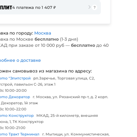
4 платежа по 1 407 ₽
вка по городу:
Москва
авка по Москве
бесплатно
(1-3 дня)
АД при заказе от 10 000 руб —
бесплатно
до 40
обнее о доставке
ожен самовывоз из магазина по адресу:
omo "Элитстрой
рп.Заречье, Торговая улица, С2,
строй, павильон С-26, этаж 1
с 10:00–20:00
omo Декоратор
г. Москва, ул. Рязанский пр-т, д. 2 корп.
 Декоратор, 1й этаж
с 10:00–22:00
omo Конструктор
МКАД, 25-й километр, внешняя
она, 1, ТК Конструктор
с 10:00–21:00
omo Тракт Терминал
г. Мытищи, ул. Коммунистическая,