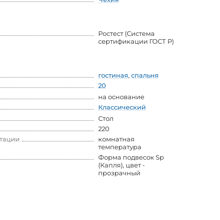
Ростест (Система
сертификации ГОСТ Р)
гостиная
,
спальня
20
на основание
Классический
Стол
220
атации
комнатная
температура
Форма подвесок Sp
(Капля), цвет -
прозрачный