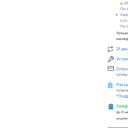
д. 25
Пн–В
Fed
ст.2
Пн–В
Тольк
мене
21 де
Уста
Спос
Unite
Расср
плати
*
Подр
Скид
До 31 а
акциями