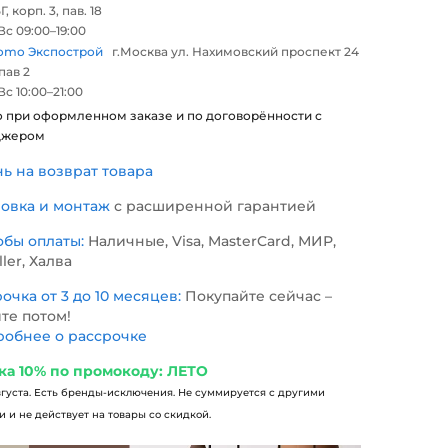
Г, корп. 3, пав. 18
с 09:00–19:00
omo Экспострой
г.Москва ул. Нахимовский проспект 24
 пав 2
с 10:00–21:00
о при оформленном заказе и по договорённости с
джером
нь на возврат товара
новка и монтаж
с расширенной гарантией
обы оплаты:
Наличные, Visa, MasterCard, МИР,
ller, Халва
очка от 3 до 10 месяцев:
Покупайте сейчас –
те потом!
обнее о рассрочке
ка 10% по промокоду: ЛЕТО
вгуста. Есть бренды-исключения. Не суммируется с другими
 и не действует на товары со скидкой.