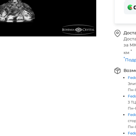
Доста
Дост
за МК
*
км
*
Подр
Возм
Fed
Элит
Пн–В
Fed
3 ТЦ
Пн–В
Fed
стор
Пн–В
Fed