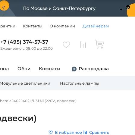
арантии
Контакты
О компании
Дизайнерам
+7 (495) 374-57-37
Ежедневно с 08.00 до 22.00
 пол
Обои
Комнаты
Распродажа
Модульные светильники
Настольные лампы
Торшеры
emia 1402 1402L/1-31 Ni (220V, подвески)
одвески)
В избранное
Сравнить