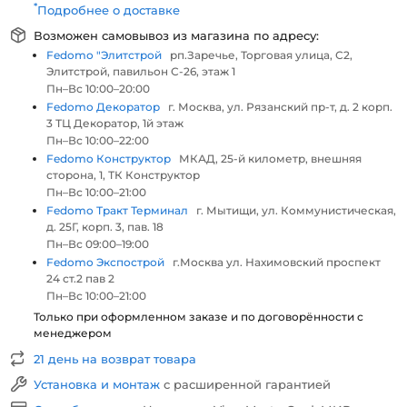
*
Подробнее о доставке
Возможен самовывоз из магазина по адресу:
Fedomo "Элитстрой
рп.Заречье, Торговая улица, С2,
Элитстрой, павильон С-26, этаж 1
Пн–Вс 10:00–20:00
Fedomo Декоратор
г. Москва, ул. Рязанский пр-т, д. 2 корп.
3 ТЦ Декоратор, 1й этаж
Пн–Вс 10:00–22:00
Fedomo Конструктор
МКАД, 25-й километр, внешняя
сторона, 1, ТК Конструктор
Пн–Вс 10:00–21:00
Fedomo Тракт Терминал
г. Мытищи, ул. Коммунистическая,
д. 25Г, корп. 3, пав. 18
Пн–Вс 09:00–19:00
Fedomo Экспострой
г.Москва ул. Нахимовский проспект
24 ст.2 пав 2
Пн–Вс 10:00–21:00
Только при оформленном заказе и по договорённости с
менеджером
21 день на возврат товара
Установка и монтаж
с расширенной гарантией