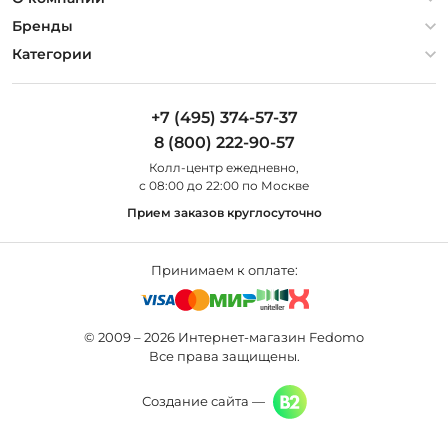
Гарантия
О компании
Бренды
Оплата и доставка
Контакты
Artelamp
Категории
Установка
Дизайнерам
Maytoni
Люстры
Полезная информация
Odeon Light
Бра
+7 (495) 374-57-37
Новости
St Luce
Торшеры
8 (800) 222-90-57
Вопросы и ответы
Favourite
Настольные лампы
Колл-центр eжедневно,
Наши магазины
Lightstar
Уличные светильники
с 08:00 до 22:00 по Москве
Карта сайта
Citilux
Споты
Прием заказов круглосуточно
Все бренды
Светильники
Принимаем к оплате:
© 2009 – 2026 Интернет-магазин Fedomo
Все права защищены.
Создание сайта —