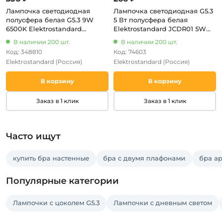
Лампочка светодиодная
Лампочка светодиодная G5.3
полусфера белая G5.3 9W
5 Вт полусфера белая
6500K Elektrostandard
Elektrostandard JCDR01 5W
BLG5309
220V 4200K
В наличии 200 шт.
В наличии 200 шт.
Код: 348810
Код: 74603
Elektrostandard
(Россия)
Elektrostandard
(Россия)
В корзину
В корзину
Заказ в 1 клик
Заказ в 1 клик
Часто ищут
купить бра настенные
бра с двумя плафонами
бра ap
Популярные категории
Лампочки с цоколем G5.3
Лампочки с дневным светом